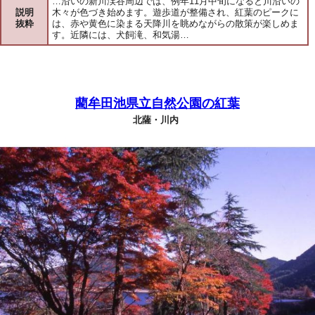
…沿いの新川渓谷周辺では、例年11月中旬になると川沿いの
説明
木々が色づき始めます。遊歩道が整備され、紅葉のピークに
抜粋
は、赤や黄色に染まる天降川を眺めながらの散策が楽しめま
す。近隣には、犬飼滝、和気湯…
藺牟田池県立自然公園の紅葉
北薩・川内