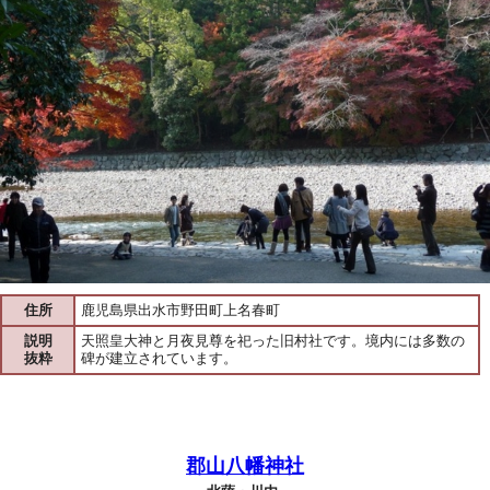
住所
鹿児島県出水市野田町上名春町
説明
天照皇大神と月夜見尊を祀った旧村社です。境内には多数の
抜粋
碑が建立されています。
郡山八幡神社