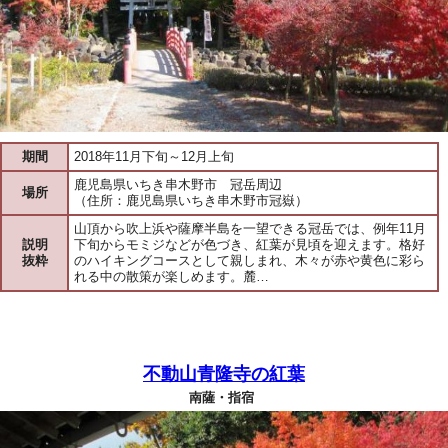
期間
2018年11月下旬～12月上旬
鹿児島県いちき串木野市 冠岳周辺
場所
（住所：鹿児島県いちき串木野市冠嶽）
山頂から吹上浜や薩摩半島を一望できる冠岳では、例年11月
説明
下旬からモミジなどが色づき、紅葉が見頃を迎えます。格好
抜粋
のハイキングコースとして親しまれ、木々が赤や黄色に彩ら
れる中の散策が楽しめます。麓…
不動山青隆寺の紅葉
南薩・指宿