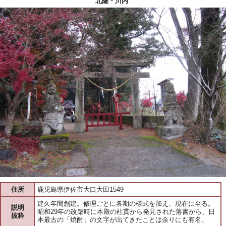
北薩・川内
住所
鹿児島県伊佐市大口大田1549
建久年間創建。修理ごとに各期の様式を加え、現在に至る。
説明
昭和29年の改築時に本殿の柱貫から発見された落書から、日
抜粋
本最古の「焼酎」の文字が出てきたことは余りにも有名。