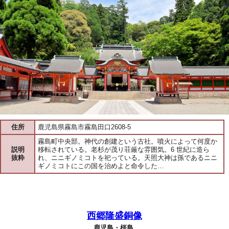
住所
鹿児島県霧島市霧島田口2608-5
霧島町中央部。神代の創建という古社。噴火によって何度か
説明
移転されている。老杉が茂り荘厳な雰囲気。6 世紀に造ら
抜粋
れ、ニニギノミコトを祀っている。天照大神は孫であるニニ
ギノミコトにこの国を治めよと命令した…
西郷隆盛銅像
鹿児島・桜島