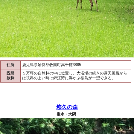
住所
鹿児島県姶良郡牧園町高千穂3865
説明
５万坪の自然林の中に位置し、大浴場の続きの露天風呂から
抜粋
は視界のよい時は錦江湾に浮かぶ桜島が一望できる。
悠久の森
垂水・大隅