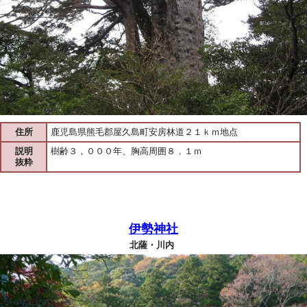
住所
鹿児島県熊毛郡屋久島町安房林道２１ｋｍ地点
説明
樹齢３，０００年、胸高周囲８．１ｍ
抜粋
伊勢神社
北薩・川内