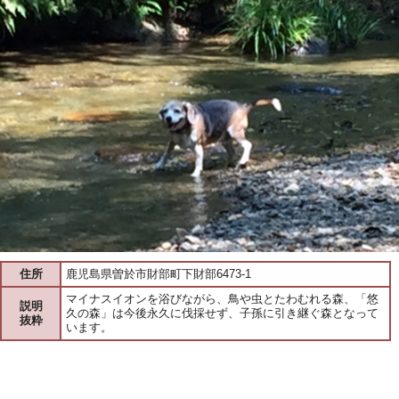
住所
鹿児島県曽於市財部町下財部6473-1
マイナスイオンを浴びながら、鳥や虫とたわむれる森、「悠
説明
久の森」は今後永久に伐採せず、子孫に引き継ぐ森となって
抜粋
います。