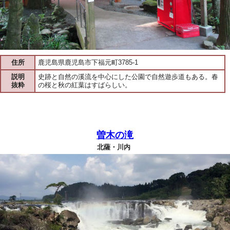
住所
鹿児島県鹿児島市下福元町3785-1
説明
史跡と自然の溪流を中心にした公園で自然遊歩道もある。春
抜粋
の桜と秋の紅葉はすばらしい。
曽木の滝
北薩・川内