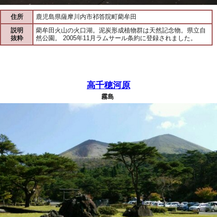
住所
鹿児島県薩摩川内市祁答院町藺牟田
説明
藺牟田火山の火口湖。泥炭形成植物群は天然記念物。県立自
抜粋
然公園。 2005年11月ラムサール条約に登録されました。
高千穂河原
霧島