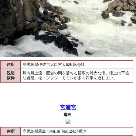
住所
鹿児島県伊佐市大口宮人628番地41
説明
川内川上流、巨岩の間を落ちる幅広の雄大な滝。滝上は平坦
抜粋
な岩盤。松・ツツジ・モミジが多く四季を通じよい。
宮浦宮
霧島
住所
鹿児島県霧島市福山町福山2437番地