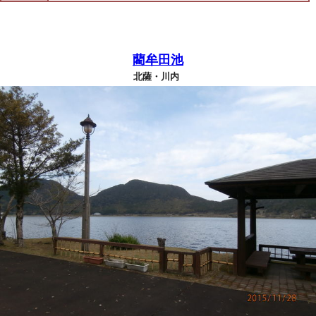
藺牟田池
北薩・川内