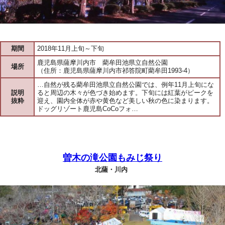
期間
2018年11月上旬～下旬
鹿児島県薩摩川内市 藺牟田池県立自然公園
場所
（住所：鹿児島県薩摩川内市祁答院町藺牟田1993-4）
…自然が残る藺牟田池県立自然公園では、例年11月上旬にな
説明
ると周辺の木々が色づき始めます。下旬には紅葉がピークを
抜粋
迎え、園内全体が赤や黄色など美しい秋の色に染まります。
ドッグリゾート鹿児島CoCoフォ…
曽木の滝公園もみじ祭り
北薩・川内