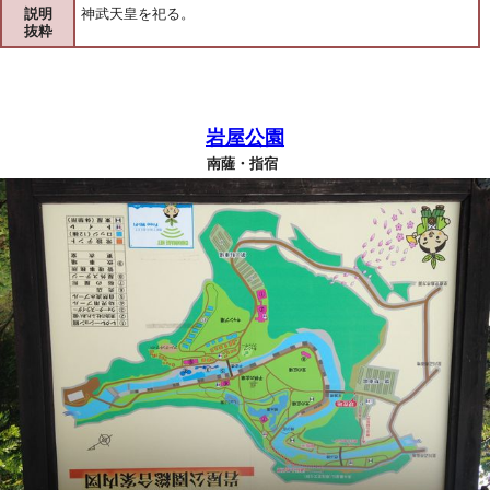
説明
神武天皇を祀る。
抜粋
岩屋公園
南薩・指宿