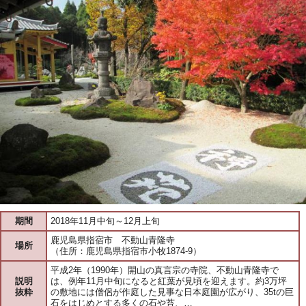
期間
2018年11月中旬～12月上旬
鹿児島県指宿市 不動山青隆寺
場所
（住所：鹿児島県指宿市小牧1874-9）
平成2年（1990年）開山の真言宗の寺院、不動山青隆寺で
説明
は、例年11月中旬になると紅葉が見頃を迎えます。約3万坪
抜粋
の敷地には僧侶が作庭した見事な日本庭園が広がり、35tの巨
石をはじめとする多くの石や苔、…