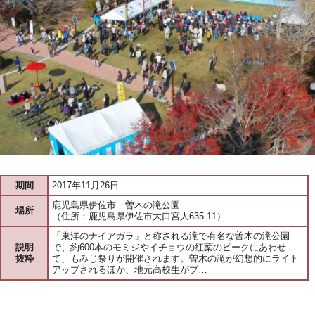
期間
2017年11月26日
鹿児島県伊佐市 曽木の滝公園
場所
（住所：鹿児島県伊佐市大口宮人635-11）
「東洋のナイアガラ」と称される滝で有名な曽木の滝公園
説明
で、約600本のモミジやイチョウの紅葉のピークにあわせ
抜粋
て、もみじ祭りが開催されます。曽木の滝が幻想的にライト
アップされるほか、地元高校生がプ…