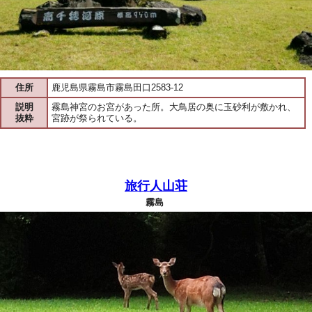
住所
鹿児島県霧島市霧島田口2583-12
説明
霧島神宮のお宮があった所。大鳥居の奥に玉砂利が敷かれ、
抜粋
宮跡が祭られている。
旅行人山荘
霧島