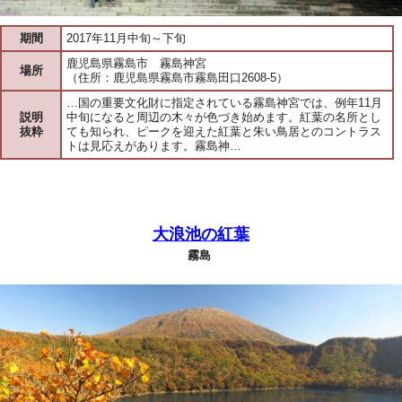
期間
2017年11月中旬～下旬
鹿児島県霧島市 霧島神宮
場所
（住所：鹿児島県霧島市霧島田口2608-5）
…国の重要文化財に指定されている霧島神宮では、例年11月
説明
中旬になると周辺の木々が色づき始めます。紅葉の名所とし
抜粋
ても知られ、ピークを迎えた紅葉と朱い鳥居とのコントラス
トは見応えがあります。霧島神…
大浪池の紅葉
霧島