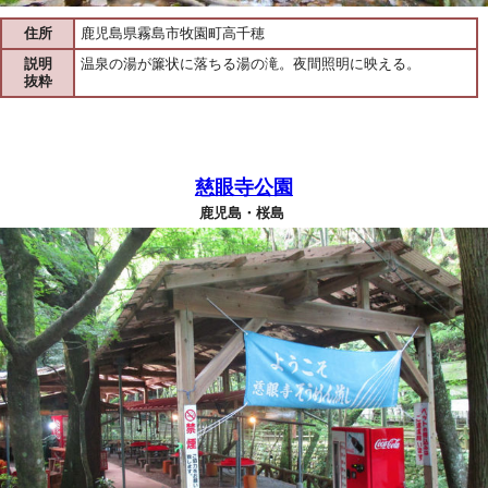
住所
鹿児島県霧島市牧園町高千穂
説明
温泉の湯が簾状に落ちる湯の滝。夜間照明に映える。
抜粋
慈眼寺公園
鹿児島・桜島