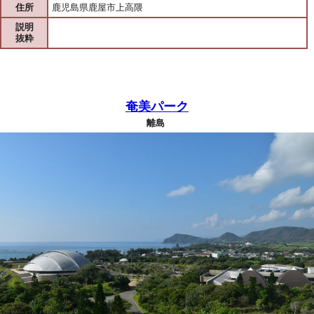
住所
鹿児島県鹿屋市上高隈
説明
抜粋
奄美パーク
離島