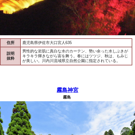
住所
鹿児島県伊佐市大口宮人635
男性的な岩肌に真白な水のカーテン、勢い余った水しぶきが
説明
キラキラ輝きながら宙を舞う。春にはツツジ、秋は、もみじ
抜粋
が美しい。川内川流域県立自然公園に指定されている。
霧島神宮
霧島