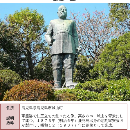
住所
鹿児島県鹿児島市城山町
軍服姿で仁王立ちの堂々たる像。高さ８ｍ、城山を背景にし
説明
て建つ。１８７３年（明治６年）鹿児島出身の彫刻家安藤照
抜粋
が製作し，昭和１２（１９３７）年に銅像として完成。