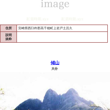
住所
宮崎県西臼杵郡高千穂町上岩戸土呂久
説明
抜粋
傾山
大分