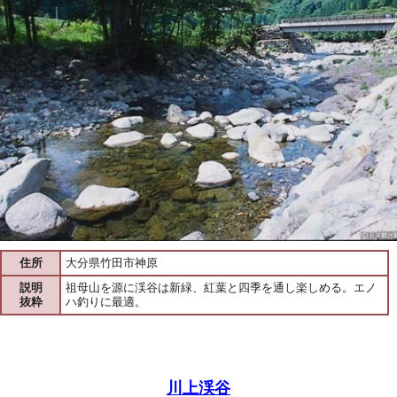
住所
大分県竹田市神原
説明
祖母山を源に渓谷は新緑、紅葉と四季を通し楽しめる。エノ
抜粋
ハ釣りに最適。
川上渓谷