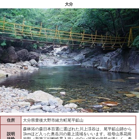
大分
住所
大分県豊後大野市緒方町尾平鉱山
森林浴の森日本百選に選ばれた川上渓谷は、尾平鉱山跡から
説明
1kmほど入った奥岳川の最上流域をいいます。祖母山系花崗
抜粋
岩類（新第三紀酸性貫入岩）の白い河床や岩肌が美しく、春