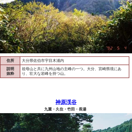
住所
大分県佐伯市宇目木浦内
説明
祖母山と共に九州山地の主峰の一つ。大分、宮崎県境にあ
抜粋
り、壮大な岩峰を持つ山。
神原渓谷
九重・久住・竹田・長湯