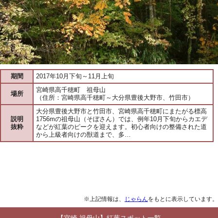
期間
2017年10月下旬～11月上旬
宮崎県高千穂町 祖母山
場所
（住所：宮崎県高千穂町～大分県豊後大野市、竹田市）
大分県豊後大野市と竹田市、宮崎県高千穂町にまたがる標高
説明
1756mの祖母山（そぼさん）では、例年10月下旬からカエデ
抜粋
などが紅葉のピークを迎えます。初心者向けの整備された道
から上級者向けの獣道まで、多…
※上記情報は、
じゃらん
をもとに表示しています。