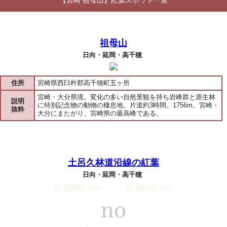
【宮崎 祖母山】紅葉スポット一覧
祖母山
日向・延岡・高千穂
住所
宮崎県西臼杵郡高千穂町五ヶ所
宮崎・大分県境。変化の多い自然景観を持ち岩峰群と原生林
説明
に特別記念物の動物の棲息地。片道約3時間。1756m。宮崎・
抜粋
大分にまたがり、宮崎県の最高峰である。
土呂久林道沿線の紅葉
日向・延岡・高千穂