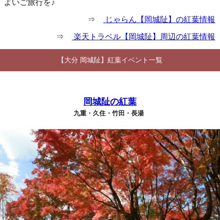
よいご旅行を♪
⇒
じゃらん【岡城阯】の紅葉情報
⇒
楽天トラベル【岡城阯】周辺の紅葉情報
【大分 岡城阯】紅葉イベント一覧
岡城阯の紅葉
九重・久住・竹田・長湯