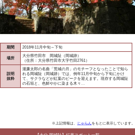
期間
2018年11月中旬～下旬
大分県竹田市 岡城阯（岡城跡）
場所
（住所：大分県竹田市大字竹田2761）
瀧廉太郎の名曲「荒城の月」のモチーフとなったことで知ら
説明
れる岡城阯（岡城跡）では、例年11月中旬から下旬にかけ
抜粋
て、サクラなどが紅葉のピークを迎えます。現存する岡城阯
の石垣と、色鮮やかに染まる木々…
※上記情報は、
じゃらん
をもとに表示しています。