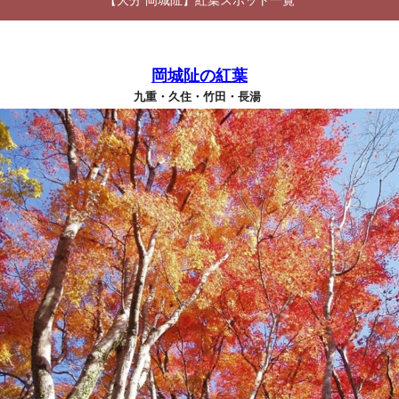
【大分 岡城阯】紅葉スポット一覧
岡城阯の紅葉
九重・久住・竹田・長湯