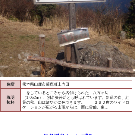
住所
熊本県山鹿市菊鹿町上内田
…をしているところから名付けられた、八方ヶ岳
説明
（1,052m）、別名矢筈岳とも呼ばれています。新緑の春、紅
抜粋
葉の秋、山は鮮やかに色づきます。 ３６０度のワイドロ
ケーションが広がる山頂からは、西に雲仙、東…