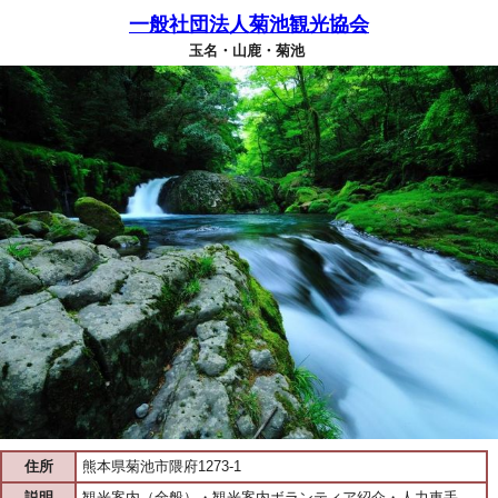
一般社団法人菊池観光協会
玉名・山鹿・菊池
住所
熊本県菊池市隈府1273-1
説明
観光案内（全般）・観光案内ボランティア紹介・人力車手