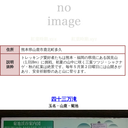
住所
熊本県山鹿市鹿北町多久
トレッキング愛好者たちは熊本・福岡の県境にある国見山
説明
（1,018m）に挑戦。初夏の山中に咲く三葉ツツジ・シャクナ
抜粋
ゲ・秋の紅葉は絶景です。毎年５月第２日曜日には山開きが
あり、安全祈願祭のあと山に登ります。
四十三万滝
玉名・山鹿・菊池