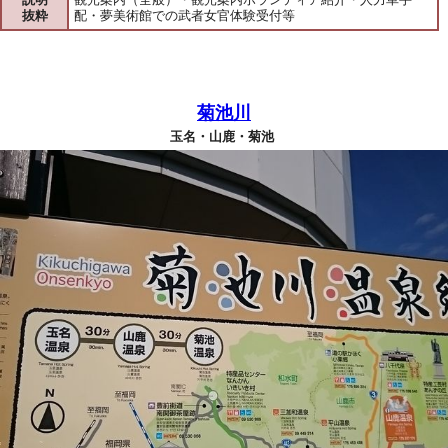
抜粋
配・夢美術館での武者女官体験受付等
菊池川
玉名・山鹿・菊池