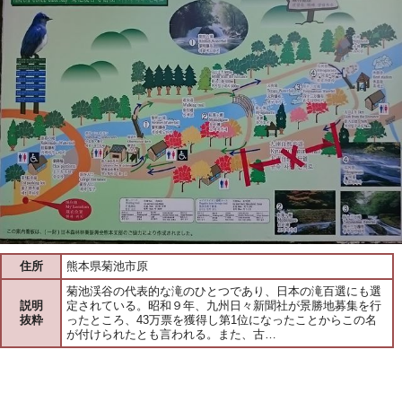
住所
熊本県菊池市原
菊池渓谷の代表的な滝のひとつであり、日本の滝百選にも選
説明
定されている。昭和９年、九州日々新聞社が景勝地募集を行
抜粋
ったところ、43万票を獲得し第1位になったことからこの名
が付けられたとも言われる。また、古…