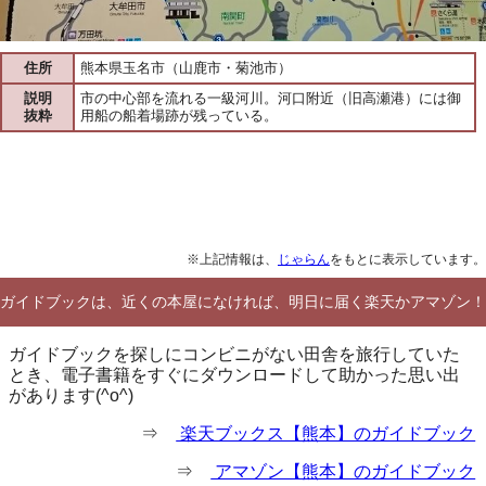
住所
熊本県玉名市（山鹿市・菊池市）
説明
市の中心部を流れる一級河川。河口附近（旧高瀬港）には御
抜粋
用船の船着場跡が残っている。
※上記情報は、
じゃらん
をもとに表示しています。
ガイドブックは、近くの本屋になければ、明日に届く楽天かアマゾン！
ガイドブックを探しにコンビニがない田舎を旅行していた
とき、電子書籍をすぐにダウンロードして助かった思い出
があります(^o^)
⇒
楽天ブックス【熊本】のガイドブック
⇒
アマゾン【熊本】のガイドブック