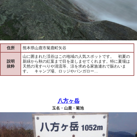
住所
熊本県山鹿市菊鹿町矢谷
山に囲まれた渓谷はこの地域の人気スポットです。 初夏の
説明
新緑から秋の紅葉まで目を楽しませてくれます。特に夏場は
抜粋
天然の滝すべりや清流等、涼を求める家族連れで賑わいま
す。 キャンプ場、ロッジやバンガロー…
八方ヶ岳
玉名・山鹿・菊池