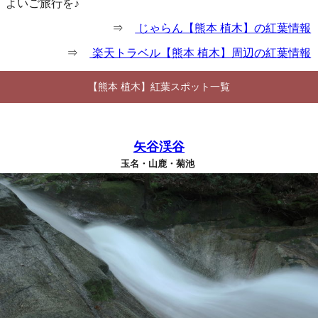
よいご旅行を♪
⇒
じゃらん【熊本 植木】の紅葉情報
⇒
楽天トラベル【熊本 植木】周辺の紅葉情報
【熊本 植木】紅葉スポット一覧
矢谷渓谷
玉名・山鹿・菊池