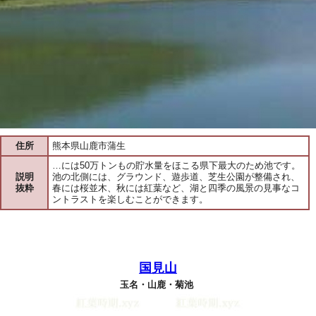
住所
熊本県山鹿市蒲生
…には50万トンもの貯水量をほこる県下最大のため池です。
説明
池の北側には、グラウンド、遊歩道、芝生公園が整備され、
抜粋
春には桜並木、秋には紅葉など、湖と四季の風景の見事なコ
ントラストを楽しむことができます。
国見山
玉名・山鹿・菊池