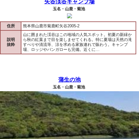
矢谷渓谷キャンプ場
玉名・山鹿・菊池
住所
熊本県山鹿市菊鹿町矢谷2005-2
山に囲まれた渓谷はこの地域の人気スポット。初夏の新緑か
説明
ら秋の紅葉まで目を楽しませてくれる。特に夏場は天然の滝
抜粋
すべりや清流等、涼を求める家族連れで賑わう。キャンプ
場、ロッジやバンガローも完備。近くに…
蒲生の池
玉名・山鹿・菊池