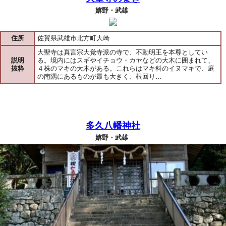
嬉野・武雄
住所
佐賀県武雄市北方町大崎
大聖寺は真言宗大覚寺派の寺で、不動明王を本尊としてい
説明
る。境内にはスギやイチョウ・カヤなどの大木に囲まれて、
抜粋
４株のマキの大木がある。これらはマキ科のイヌマキで、庭
の南隅にあるものが最も大きく、根回り…
多久八幡神社
嬉野・武雄