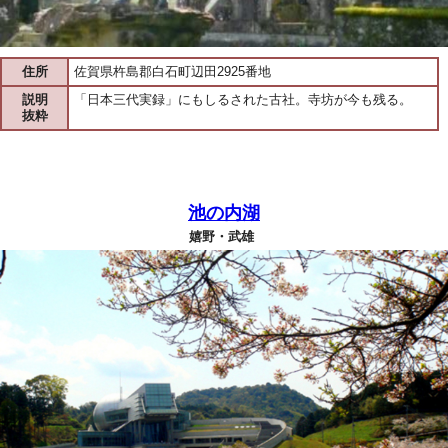
住所
佐賀県杵島郡白石町辺田2925番地
説明
「日本三代実録」にもしるされた古社。寺坊が今も残る。
抜粋
池の内湖
嬉野・武雄