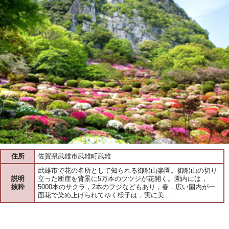
住所
佐賀県武雄市武雄町武雄
武雄市で花の名所として知られる御船山楽園。御船山の切り
説明
立った断崖を背景に5万本のツツジが花開く。園内には，
抜粋
5000本のサクラ，2本のフジなどもあり，春，広い園内が一
面花で染め上げられてゆく様子は，実に美…