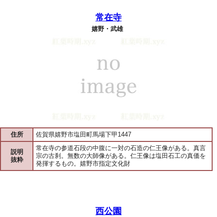
常在寺
嬉野・武雄
住所
佐賀県嬉野市塩田町馬場下甲1447
常在寺の参道石段の中腹に一対の石造の仁王像がある。真言
説明
宗の古刹。無数の大師像がある。仁王像は塩田石工の真価を
抜粋
発揮するもの。嬉野市指定文化財
西公園