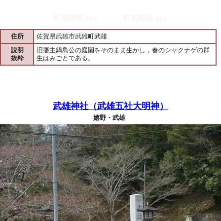
住所
佐賀県武雄市武雄町武雄
説明
旧藩主鍋島公の庭園をそのまま生かし，春のシャクナゲの群
抜粋
生はみごとである。
武雄神社（武雄五社大明神）
嬉野・武雄