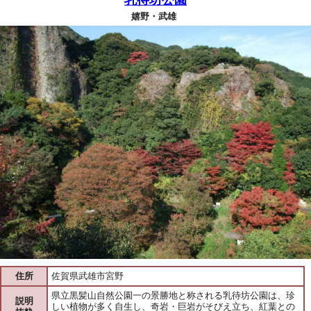
嬉野・武雄
住所
佐賀県武雄市宮野
県立黒髪山自然公園一の景勝地と称される乳待坊公園は、珍
説明
しい植物が多く自生し、奇岩・巨岩がそびえ立ち、紅葉との