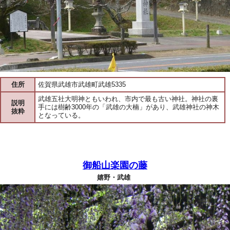
住所
佐賀県武雄市武雄町武雄5335
武雄五社大明神ともいわれ、市内で最も古い神社。神社の裏
説明
手には樹齢3000年の「武雄の大楠」があり、武雄神社の神木
抜粋
となっている。
御船山楽園の藤
嬉野・武雄