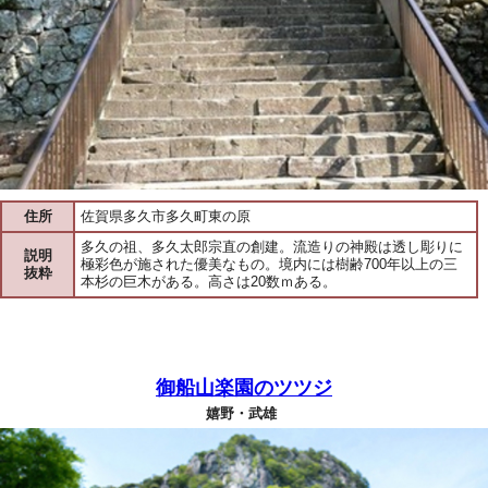
住所
佐賀県多久市多久町東の原
多久の祖、多久太郎宗直の創建。流造りの神殿は透し彫りに
説明
極彩色が施された優美なもの。境内には樹齢700年以上の三
抜粋
本杉の巨木がある。高さは20数ｍある。
御船山楽園のツツジ
嬉野・武雄