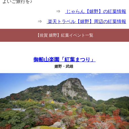
よいご旅行を♪
⇒
じゃらん【嬉野】の紅葉情報
⇒
楽天トラベル【嬉野】周辺の紅葉情報
【佐賀 嬉野】紅葉イベント一覧
御船山楽園「紅葉まつり」
嬉野・武雄