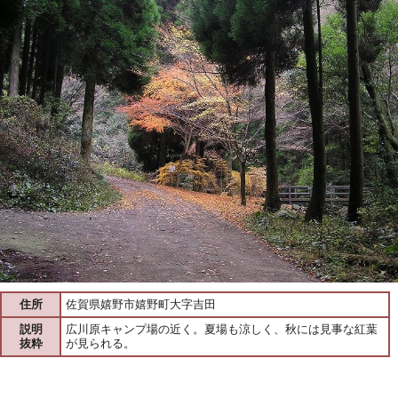
住所
佐賀県嬉野市嬉野町大字吉田
説明
広川原キャンプ場の近く。夏場も涼しく、秋には見事な紅葉
抜粋
が見られる。