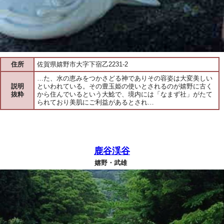
住所
佐賀県嬉野市大字下宿乙2231-2
…た、水の恵みをつかさどる神でありその容姿は大変美しい
説明
といわれている。その豊玉姫の使いとされるのが嬉野に古く
抜粋
から住んでいるという大鯰で、境内には「なまず社」がたて
られており美肌にご利益があるとされ…
鹿谷渓谷
嬉野・武雄