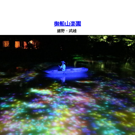
御船山楽園
嬉野・武雄