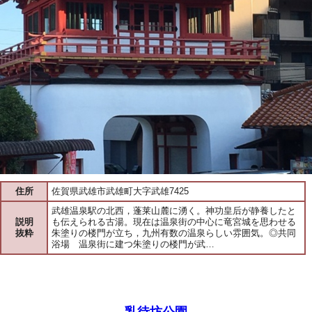
住所
佐賀県武雄市武雄町大字武雄7425
武雄温泉駅の北西，蓬莱山麓に湧く。神功皇后が静養したと
説明
も伝えられる古湯。現在は温泉街の中心に竜宮城を思わせる
抜粋
朱塗りの楼門が立ち，九州有数の温泉らしい雰囲気。◎共同
浴場 温泉街に建つ朱塗りの楼門が武…
乳待坊公園