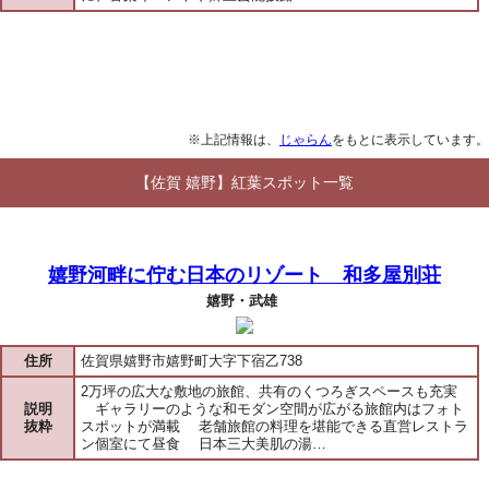
※上記情報は、
じゃらん
をもとに表示しています。
【佐賀 嬉野】紅葉スポット一覧
嬉野河畔に佇む日本のリゾート 和多屋別荘
嬉野・武雄
住所
佐賀県嬉野市嬉野町大字下宿乙738
2万坪の広大な敷地の旅館、共有のくつろぎスペースも充実
説明
ギャラリーのような和モダン空間が広がる旅館内はフォト
抜粋
スポットが満載 老舗旅館の料理を堪能できる直営レストラ
ン個室にて昼食 日本三大美肌の湯…