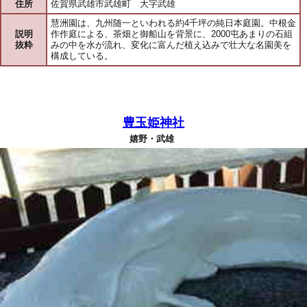
住所
佐賀県武雄市武雄町 大字武雄
慧洲園は、九州随一といわれる約4千坪の純日本庭園。中根金
説明
作作庭による、茶畑と御船山を背景に、2000屯あまりの石組
抜粋
みの中を水が流れ、変化に富んだ植え込みで壮大な名園美を
構成している。
豊玉姫神社
嬉野・武雄