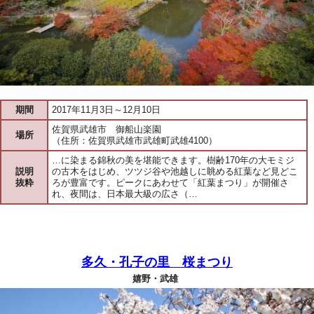
期間
2017年11月3日～12月10日
佐賀県武雄市 御船山楽園
場所
（住所：佐賀県武雄市武雄町武雄4100）
…に染まる錦秋の美を堪能できます。樹齢170年の大モミジ
説明
の古木をはじめ、ツツジ谷や池越しに眺める紅葉など見どこ
抜粋
ろが豊富です。ピークにあわせて「紅葉まつり」が開催さ
れ、夜間は、日本最大級の広さ（…
多久・孔子の里 桜まつり
嬉野・武雄