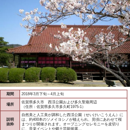
期間
2018年3月下旬～4月上旬
佐賀県多久市 西渓公園および多久聖廟周辺
場所
（住所：佐賀県多久市多久町1975-1）
自然美と人工美が調和した西渓公園（せいけいこうえん）に
説明
は、約400本のソメイヨシノが植えられ、見頃にあわせて桜
抜粋
まつりが開催されます。オープニングセレモニーを皮切り
に、音楽イベントや郷土芸能披露…