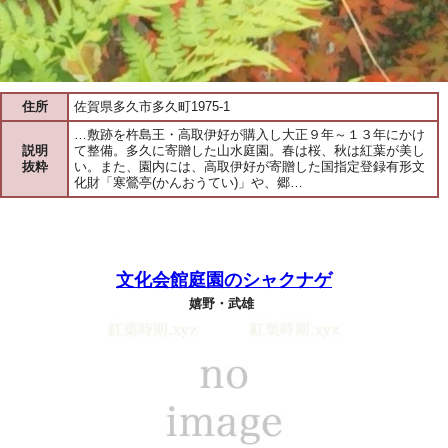
住所
佐賀県多久市多久町1975-1
…敷跡を杵島王・高取伊好が購入し大正９年～１３年にかけ
説明
て整備。多久に寄贈した山水庭園。春は桜、秋は紅葉が美し
抜粋
い。また、園内には、高取伊好が寄贈した国指定登録有形文
化財「寒鶯亭(かんおうてい)」や、郷…
文化会館庭園のシャクナゲ
嬉野・武雄