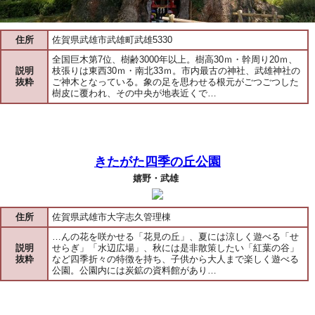
住所
佐賀県武雄市武雄町武雄5330
全国巨木第7位、樹齢3000年以上。樹高30ｍ・幹周り20ｍ、
説明
枝張りは東西30ｍ・南北33ｍ。市内最古の神社、武雄神社の
抜粋
ご神木となっている。象の足を思わせる根元がごつごつした
樹皮に覆われ、その中央が地表近くで…
きたがた四季の丘公園
嬉野・武雄
住所
佐賀県武雄市大字志久管理棟
…んの花を咲かせる「花見の丘」、夏には涼しく遊べる「せ
説明
せらぎ」「水辺広場」、秋には是非散策したい「紅葉の谷」
抜粋
など四季折々の特徴を持ち、子供から大人まで楽しく遊べる
公園。公園内には炭鉱の資料館があり…