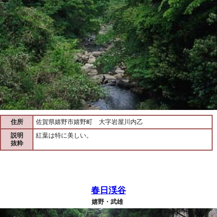
住所
佐賀県嬉野市嬉野町 大字岩屋川内乙
説明
紅葉は特に美しい。
抜粋
春日渓谷
嬉野・武雄