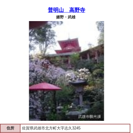
普明山 高野寺
嬉野・武雄
住所
佐賀県武雄市北方町大字志久3245