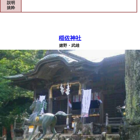
説明
抜粋
稲佐神社
嬉野・武雄