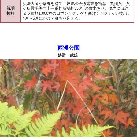
弘法大師が草庵を建て五穀豊穣子孫繁栄を祈念、九州八十八
説明
ケ所霊場等六十一番札所樹齢350年の古木あり。境内には約
抜粋
２０種類1,000本の日本シャクナゲと西洋シャクナゲがあり、
4月～5月にかけて身頃を迎える。
西渓公園
嬉野・武雄