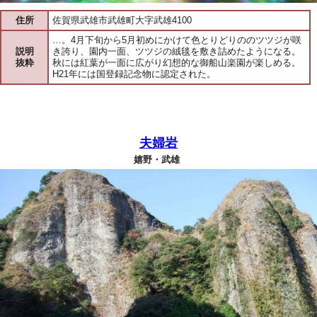
住所
佐賀県武雄市武雄町大字武雄4100
…。4月下旬から5月初めにかけて色とりどりののツツジが咲
説明
き誇り、園内一面、ツツジの絨毯を敷き詰めたようになる。
抜粋
秋には紅葉が一面に広がり幻想的な御船山楽園が楽しめる。
H21年には国登録記念物に認定された。
夫婦岩
嬉野・武雄