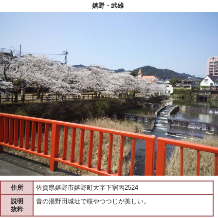
嬉野・武雄
住所
佐賀県嬉野市嬉野町大字下宿丙2524
説明
昔の湯野田城址で桜やつつじが美しい。
抜粋