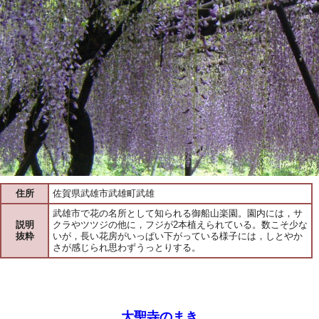
住所
佐賀県武雄市武雄町武雄
武雄市で花の名所として知られる御船山楽園。園内には，サ
説明
クラやツツジの他に，フジが2本植えられている。数こそ少な
抜粋
いが，長い花房がいっぱい下がっている様子には，しとやか
さが感じられ思わずうっとりする。
大聖寺のまき