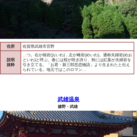
住所
佐賀県武雄市宮野
…つ。右が雄岩(おいわ)，左が雌岩(めいわ)。通称夫婦岩(めお
説明
といわ)と呼ぶ。春には桜が咲き誇り、秋には紅葉が夫婦岩を
抜粋
引き立てる。「お君・新三郎悲恋物語」より生まれたと伝え
られている。地元ではこのロマン…
武雄温泉
嬉野・武雄