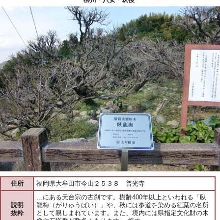
住所
福岡県大牟田市今山２５３８ 普光寺
…にある天台宗の古刹です。樹齢400年以上といわれる「臥
説明
龍梅（がりゅうばい）」や、秋には参道を染める紅葉の名所
抜粋
として親しまれています。また、境内には県指定文化財の木