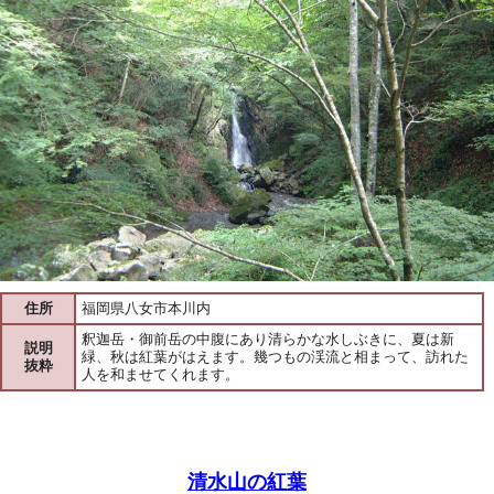
住所
福岡県八女市本川内
釈迦岳・御前岳の中腹にあり清らかな水しぶきに、夏は新
説明
緑、秋は紅葉がはえます。幾つもの渓流と相まって、訪れた
抜粋
人を和ませてくれます。
清水山の紅葉