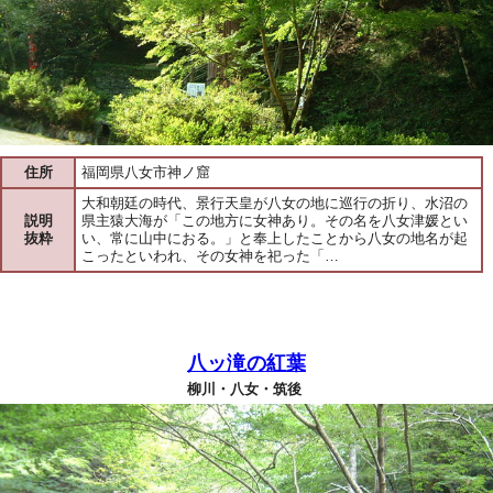
住所
福岡県八女市神ノ窟
大和朝廷の時代、景行天皇が八女の地に巡行の折り、水沼の
説明
県主猿大海が「この地方に女神あり。その名を八女津媛とい
抜粋
い、常に山中におる。」と奉上したことから八女の地名が起
こったといわれ、その女神を祀った「…
八ッ滝の紅葉
柳川・八女・筑後