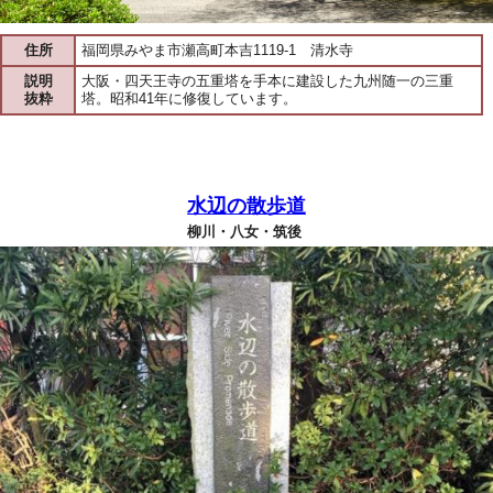
住所
福岡県みやま市瀬高町本吉1119-1 清水寺
説明
大阪・四天王寺の五重塔を手本に建設した九州随一の三重
抜粋
塔。昭和41年に修復しています。
水辺の散歩道
柳川・八女・筑後