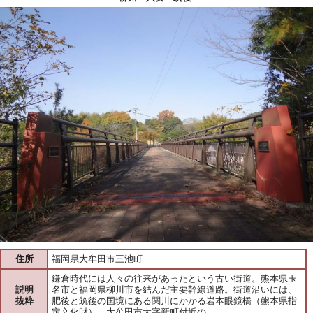
住所
福岡県大牟田市三池町
鎌倉時代には人々の往来があったという古い街道。熊本県玉
説明
名市と福岡県柳川市を結んだ主要幹線道路。街道沿いには、
抜粋
肥後と筑後の国境にある関川にかかる岩本眼鏡橋（熊本県指
定文化財）、大牟田市大字新町付近の…