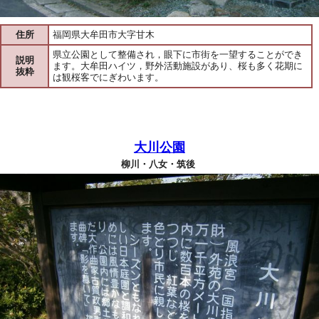
住所
福岡県大牟田市大字甘木
県立公園として整備され，眼下に市街を一望することができ
説明
ます。大牟田ハイツ，野外活動施設があり、桜も多く花期に
抜粋
は観桜客でにぎわいます。
大川公園
柳川・八女・筑後