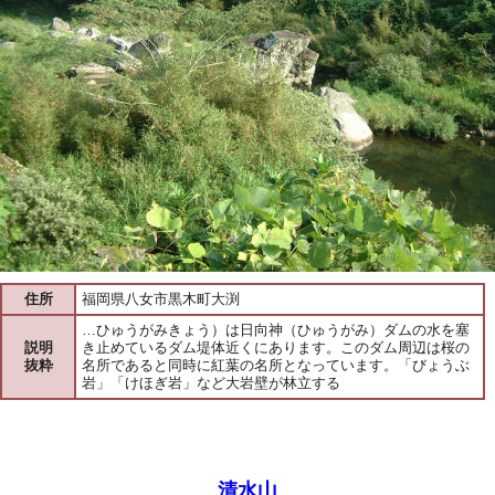
住所
福岡県八女市黒木町大渕
…ひゅうがみきょう）は日向神（ひゅうがみ）ダムの水を塞
説明
き止めているダム堤体近くにあります。このダム周辺は桜の
抜粋
名所であると同時に紅葉の名所となっています。「びょうぶ
岩」「けほぎ岩」など大岩壁が林立する
清水山