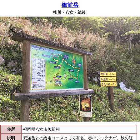
御前岳
柳川・八女・筑後
住所
福岡県八女市矢部村
説明
釈迦岳との縦走コースとして有名。春のシャクナゲ、秋の紅