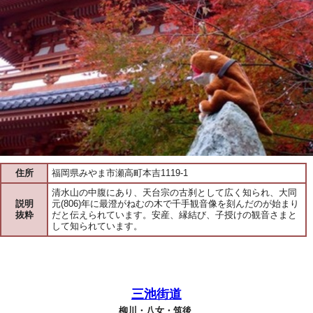
住所
福岡県みやま市瀬高町本吉1119-1
清水山の中腹にあり、天台宗の古刹として広く知られ、大同
説明
元(806)年に最澄がねむの木で千手観音像を刻んだのが始まり
抜粋
だと伝えられています。安産、縁結び、子授けの観音さまと
して知られています。
三池街道
柳川・八女・筑後