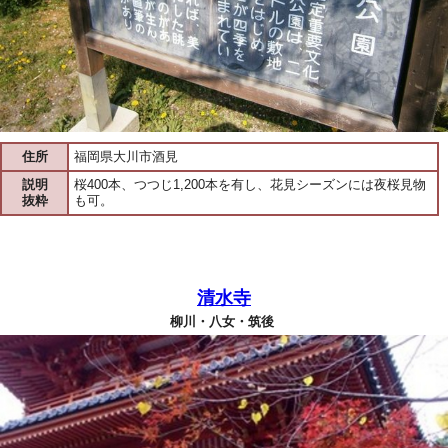
住所
福岡県大川市酒見
説明
桜400本、つつじ1,200本を有し、花見シーズンには夜桜見物
抜粋
も可。
清水寺
柳川・八女・筑後