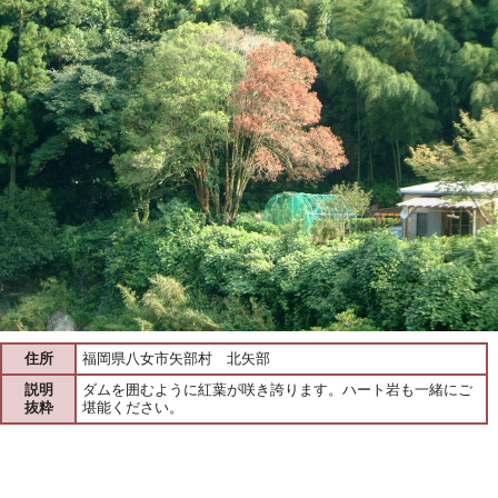
住所
福岡県八女市矢部村 北矢部
説明
ダムを囲むように紅葉が咲き誇ります。ハート岩も一緒にご
抜粋
堪能ください。