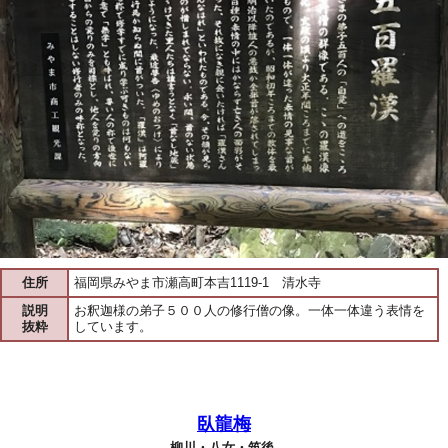
住所
福岡県みやま市瀬高町本吉1119-1 清水寺
説明
お釈迦様の弟子５００人の修行僧の像。一体一体違う表情を
抜粋
しています。
臥龍梅
柳川・八女・筑後