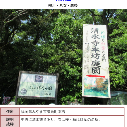
柳川・八女・筑後
住所
福岡県みやま市瀬高町本吉
説明
中腹に清水観音あり、春は桜・秋は紅葉の名所。
抜粋