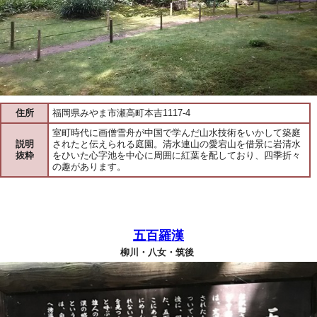
住所
福岡県みやま市瀬高町本吉1117-4
室町時代に画僧雪舟が中国で学んだ山水技術をいかして築庭
説明
されたと伝えられる庭園。清水連山の愛宕山を借景に岩清水
抜粋
をひいた心字池を中心に周囲に紅葉を配しており、四季折々
の趣があります。
五百羅漢
柳川・八女・筑後