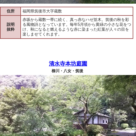
住所
福岡県筑後市大字蔵数
赤坂から蔵数一帯に続く、真っ赤なハゼ並木。筑後の秋を彩
説明
る風物詩となっています。毎年5月頃から黄緑の小さな花をつ
抜粋
け、秋になると燃えるような赤に染まった紅葉が人々の目を
楽しませてくれます。
清水寺本坊庭園
柳川・八女・筑後