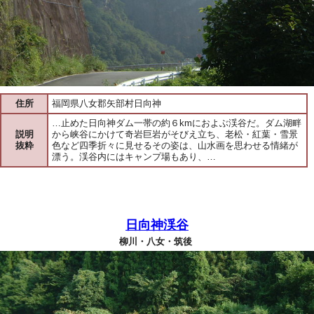
住所
福岡県八女郡矢部村日向神
…止めた日向神ダム一帯の約６kmにおよぶ渓谷だ。ダム湖畔
説明
から峡谷にかけて奇岩巨岩がそびえ立ち、老松・紅葉・雪景
抜粋
色など四季折々に見せるその姿は、山水画を思わせる情緒が
漂う。渓谷内にはキャンプ場もあり、…
日向神渓谷
柳川・八女・筑後