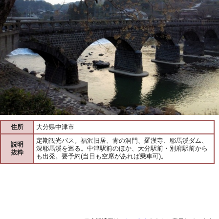
住所
大分県中津市
定期観光バス。福沢旧居、青の洞門、羅漢寺、耶馬溪ダム、
説明
深耶馬溪を巡る。中津駅前のほか、大分駅前・別府駅前から
抜粋
も出発。要予約(当日も空席があれば乗車可)。