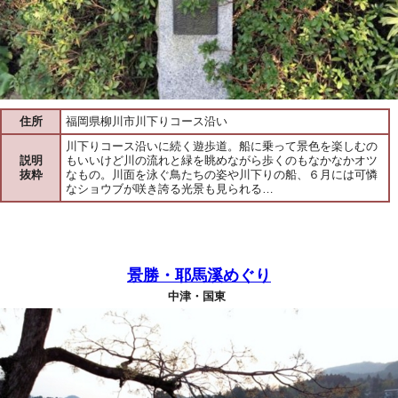
住所
福岡県柳川市川下りコース沿い
川下りコース沿いに続く遊歩道。船に乗って景色を楽しむの
説明
もいいけど川の流れと緑を眺めながら歩くのもなかなかオツ
抜粋
なもの。川面を泳ぐ鳥たちの姿や川下りの船、６月には可憐
なショウブが咲き誇る光景も見られる…
景勝・耶馬溪めぐり
中津・国東