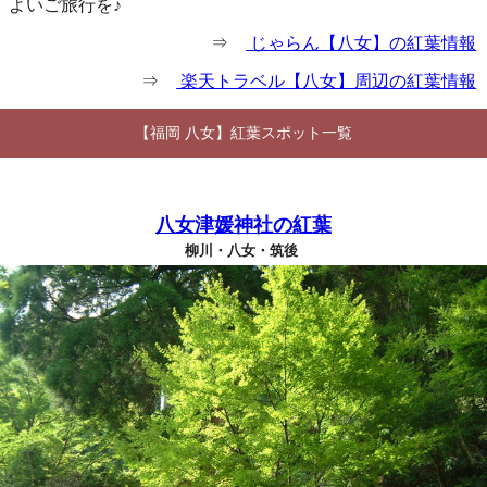
よいご旅行を♪
⇒
じゃらん【八女】の紅葉情報
⇒
楽天トラベル【八女】周辺の紅葉情報
【福岡 八女】紅葉スポット一覧
八女津媛神社の紅葉
柳川・八女・筑後