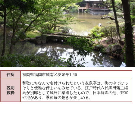
住所
福岡県福岡市城南区友泉亭1-46
和歌にちなんで名付けられたという友泉亭は、街の中でひっ
説明
そりと優雅な佇まいをみせている。江戸時代六代黒田藩主継
抜粋
高が別邸として城外に築造したもので、日本庭園の他、茶室
や池があり、季節毎の趣きが楽しめる。