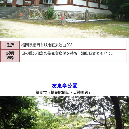
住所
福岡県福岡市城南区東油山508
説明
国の重文指定の聖観音座像を持ち，油山観音ともいう。
抜粋
友泉亭公園
福岡市（博多駅周辺・天神周辺）