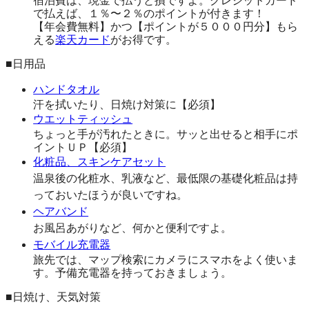
宿泊費は、現金で払うと損ですよ。クレジットカード
で払えば、１％〜２％のポイントが付きます！
【年会費無料】かつ【ポイントが５０００円分】もら
える
楽天カード
がお得です。
■日用品
ハンドタオル
汗を拭いたり、日焼け対策に【必須】
ウエットティッシュ
ちょっと手が汚れたときに。サッと出せると相手にポ
イントＵＰ【必須】
化粧品、スキンケアセット
温泉後の化粧水、乳液など、最低限の基礎化粧品は持
っておいたほうが良いですね。
ヘアバンド
お風呂あがりなど、何かと便利ですよ。
モバイル充電器
旅先では、マップ検索にカメラにスマホをよく使いま
す。予備充電器を持っておきましょう。
■日焼け、天気対策