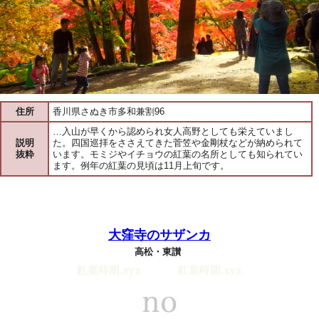
住所
香川県さぬき市多和兼割96
…入山が早くから認められ女人高野としても栄えていまし
説明
た。四国巡拝をささえてきた菅笠や金剛杖などが納められて
抜粋
います。モミジやイチョウの紅葉の名所としても知られてい
ます。例年の紅葉の見頃は11月上旬です。
大窪寺のサザンカ
高松・東讃