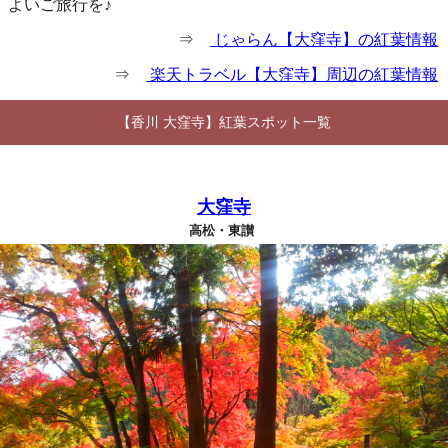
よいご旅行を♪
⇒
じゃらん【大窪寺】の紅葉情報
⇒
楽天トラベル【大窪寺】周辺の紅葉情報
【香川 大窪寺】紅葉スポット一覧
大窪寺
高松・東讃