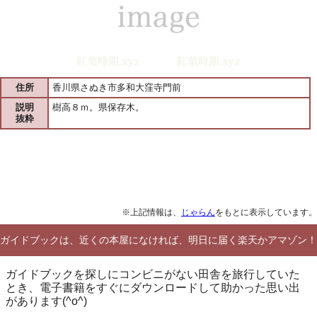
住所
香川県さぬき市多和大窪寺門前
説明
樹高８ｍ。県保存木。
抜粋
※上記情報は、
じゃらん
をもとに表示しています。
ガイドブックは、近くの本屋になければ、明日に届く楽天かアマゾン！
ガイドブックを探しにコンビニがない田舎を旅行していた
とき、電子書籍をすぐにダウンロードして助かった思い出
があります(^o^)