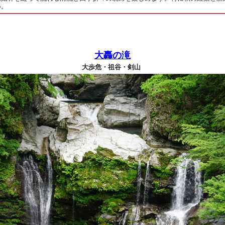
い。
大轟の滝
大歩危・祖谷・剣山