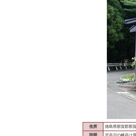
住所
徳島県那賀郡那
説明
沢谷川の峡谷は