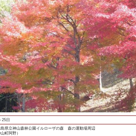
～25日
徳島県立神山森林公園イルローザの森 森の運動場周辺
神山町阿野）