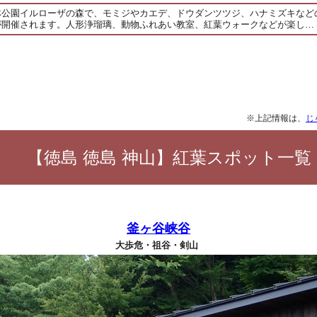
林公園イルローザの森で、モミジやカエデ、ドウダンツツジ、ハナミズキなど
が開催されます。人形浄瑠璃、動物ふれあい教室、紅葉ウォークなどが楽し…
※上記情報は、
じ
【徳島 徳島 神山】紅葉スポット一覧
釜ヶ谷峡谷
大歩危・祖谷・剣山