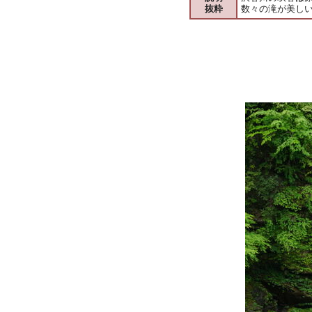
抜粋
数々の滝が美し