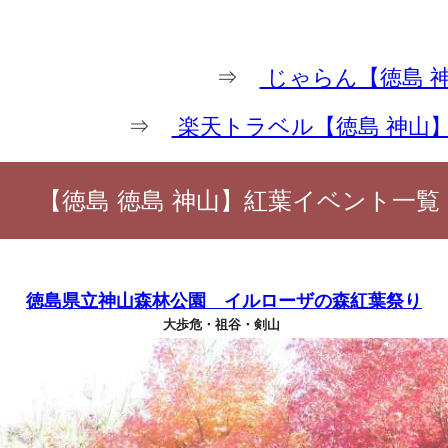
⇒
じゃらん【徳島 
⇒
楽天トラベル【徳島 神山
【徳島 徳島 神山】紅葉イベント一覧
徳島県立神山森林公園 イルローザの森紅葉祭り
大歩危・祖谷・剣山