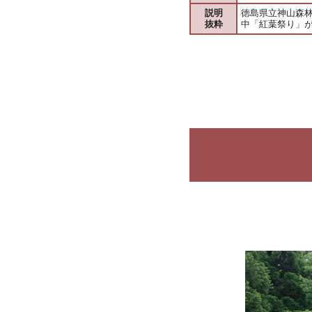
説明
徳島県立神山森
抜粋
中「紅葉祭り」