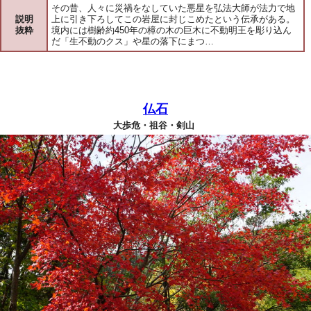
その昔、人々に災禍をなしていた悪星を弘法大師が法力で地
説明
上に引き下ろしてこの岩屋に封じこめたという伝承がある。
抜粋
境内には樹齢約450年の樟の木の巨木に不動明王を彫り込ん
だ「生不動のクス」や星の落下にまつ…
仏石
大歩危・祖谷・剣山