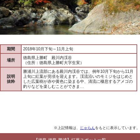
期間
2018年10月下旬～11月上旬
徳島県上勝町 殿川内渓谷
場所
（住所：徳島県上勝町大字生実）
勝浦川上流部にある殿川内渓谷では、例年10月下旬から11月
説明
上旬に紅葉が見頃を迎えます。渓流沿いのモミジをはじめと
抜粋
した広葉樹が赤や黄色に染まる中、清流に棲息するアメゴの
釣りなどを楽しむことができま…
※上記情報は、
じゃらん
をもとに表示しています。