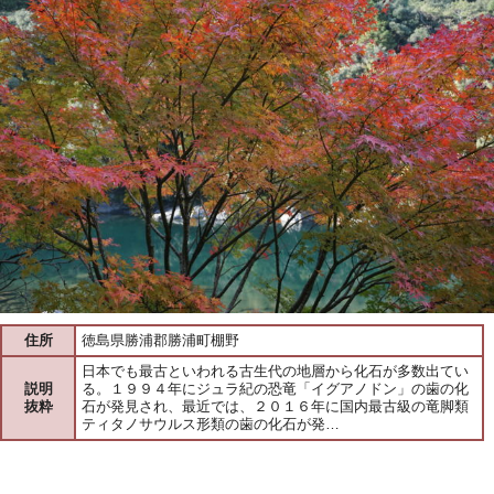
住所
徳島県勝浦郡勝浦町棚野
日本でも最古といわれる古生代の地層から化石が多数出てい
説明
る。１９９４年にジュラ紀の恐竜「イグアノドン」の歯の化
抜粋
石が発見され、最近では、２０１６年に国内最古級の竜脚類
ティタノサウルス形類の歯の化石が発…