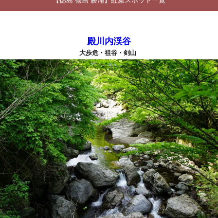
【徳島 徳島 勝浦】紅葉スポット一覧
殿川内渓谷
大歩危・祖谷・剣山