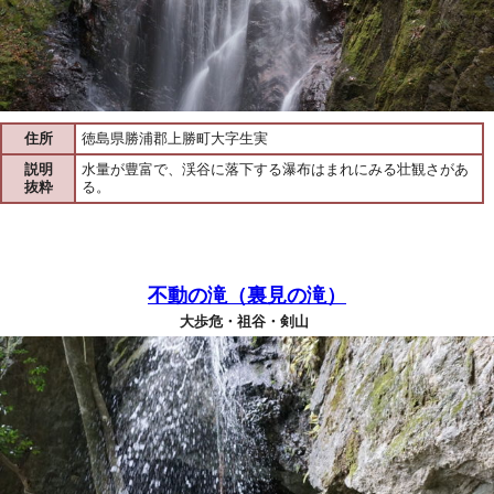
住所
徳島県勝浦郡上勝町大字生実
説明
水量が豊富で、渓谷に落下する瀑布はまれにみる壮観さがあ
抜粋
る。
不動の滝（裏見の滝）
大歩危・祖谷・剣山