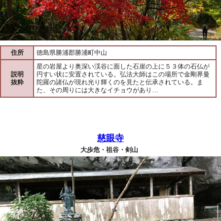
住所
徳島県勝浦郡勝浦町中山
星の岩屋より奥深い渓谷に面した石崖の上に５３体の石仏が
説明
円すい状に安置されている。弘法大師はこの場所で金剛界曼
抜粋
陀羅の諸仏が現れ光り輝くのを見たと伝承されている。ま
た、その周りには大きなイチョウがあり…
慈眼寺
大歩危・祖谷・剣山