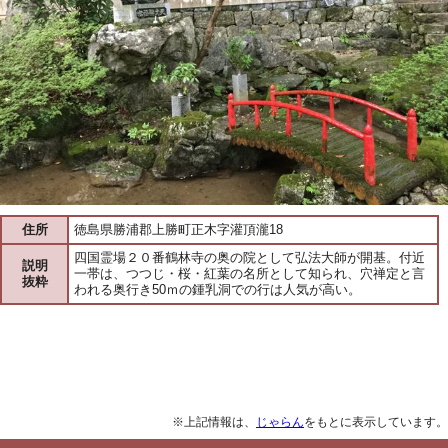
住所
徳島県勝浦郡上勝町正木字灌頂瀧18
四国霊場２０番鶴林寺の奥の院として弘法大師が開基。付近
説明
一帯は、つつじ・桜・紅葉の名所として知られ、穴禅定と言
抜粋
われる奥行き50ｍの鍾乳洞での行は人気が高い。
※上記情報は、
じゃらん
をもとに表示しています。