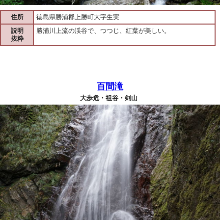
住所
徳島県勝浦郡上勝町大字生実
説明
勝浦川上流の渓谷で、つつじ、紅葉が美しい。
抜粋
百間滝
大歩危・祖谷・剣山