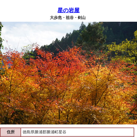
星の岩屋
大歩危・祖谷・剣山
住所
徳島県勝浦郡勝浦町星谷