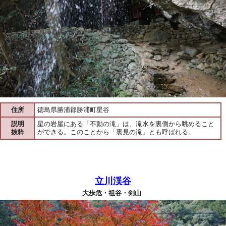
住所
徳島県勝浦郡勝浦町星谷
説明
星の岩屋にある「不動の滝」は、滝水を裏側から眺めること
抜粋
ができる。このことから「裏見の滝」とも呼ばれる。
立川渓谷
大歩危・祖谷・剣山