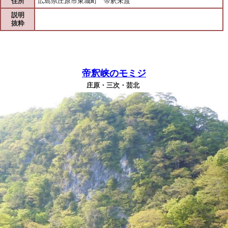
住所
広島県庄原市東城町 帝釈未渡
説明
抜粋
帝釈峡のモミジ
庄原・三次・芸北