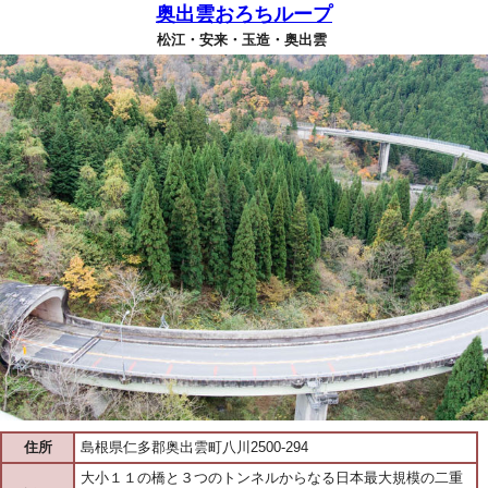
奥出雲おろちループ
松江・安来・玉造・奥出雲
住所
島根県仁多郡奥出雲町八川2500-294
大小１１の橋と３つのトンネルからなる日本最大規模の二重