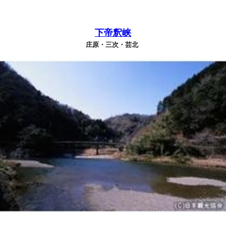
下帝釈峡
庄原・三次・芸北