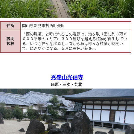
住所
岡山県新見市哲西町矢田
「西の尾瀬」と呼ばれるこの湿原は、池を取り囲む約３万６
説明
０００平米のエリアに３００種類を超える植物が自生してい
抜粋
る。いつも静かな湿原も、春から秋は様々な植物が花開い
て、にぎやかになる。５月に黄色い花を…
秀嶺山光信寺
庄原・三次・芸北