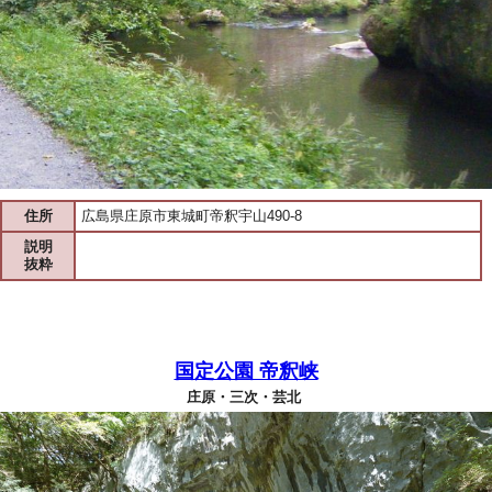
住所
広島県庄原市東城町帝釈宇山490-8
説明
抜粋
国定公園 帝釈峡
庄原・三次・芸北