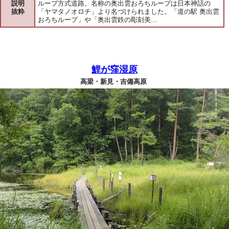
説明
ループ方式道路。名称の奥出雲おろちループは日本神話の
抜粋
「ヤマタノオロチ」より名づけられました。「道の駅 奥出雲
おろちループ」や「奥出雲鉄の彫刻美…
鯉が窪湿原
高梁・新見・吉備高原