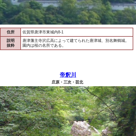
住所
佐賀県唐津市東城内8-1
説明
唐津藩主寺沢広高によって建てられた唐津城、別名舞鶴城。
抜粋
園内は桜の名所である。
帝釈川
庄原・三次・芸北