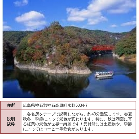
住所
広島県神石郡神石高原町永野5034-7
…各名所をテープで説明しながら、約40分遊覧します。春夏
説明
秋冬、季節によって景色が変わります。特に、秋は湖面に写
抜粋
る紅葉の景色が世界一綺麗です！受付所には土産物や、季節
によってはコーヒー等飲食があります。