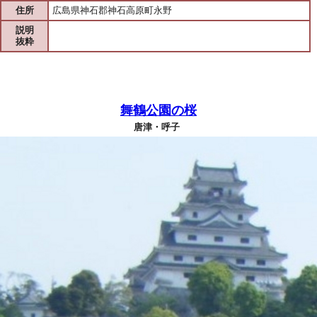
住所
広島県神石郡神石高原町永野
説明
抜粋
舞鶴公園の桜
唐津・呼子