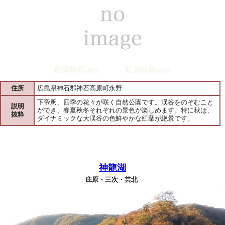
住所
広島県神石郡神石高原町永野
下帝釈、四季の花々が咲く自然公園です。渓谷をのぞむこと
説明
ができ、春夏秋冬それぞれの景色が楽しめます。特に秋は、
抜粋
ダイナミックな大渓谷の色鮮やかな紅葉が絶景です。
神龍湖
庄原・三次・芸北