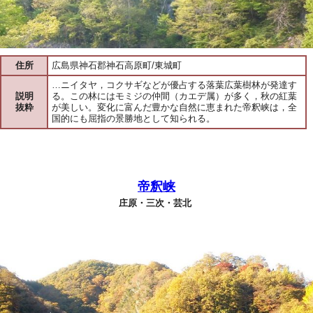
住所
広島県神石郡神石高原町/東城町
…ニイタヤ，コクサギなどが優占する落葉広葉樹林が発達す
説明
る。この林にはモミジの仲間（カエデ属）が多く，秋の紅葉
抜粋
が美しい。変化に富んだ豊かな自然に恵まれた帝釈峡は，全
国的にも屈指の景勝地として知られる。
帝釈峡
庄原・三次・芸北