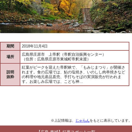
期間
2018年11月4日
広島県庄原市 上帝釈（帝釈自治振興センター）
場所
（住所：広島県庄原市東城町帝釈未渡）
紅葉がピークを迎えた帝釈峡で、「もみじまつり」が開催さ
説明
れます。食の広場では、鮎の塩焼き、いのしし肉串焼きなど
抜粋
の料理や地元産品直売、手打ちそばの実演販売が行われま
す。お楽しみ広場では、こども神…
※上記情報は、
じゃらん
をもとに表示しています。