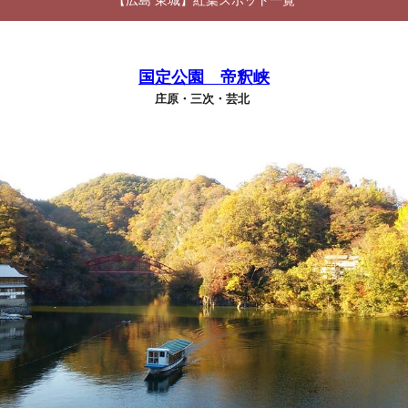
【広島 東城】紅葉スポット一覧
国定公園 帝釈峡
庄原・三次・芸北