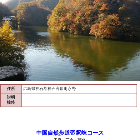
住所
広島県神石郡神石高原町永野
説明
抜粋
中国自然歩道帝釈峡コース