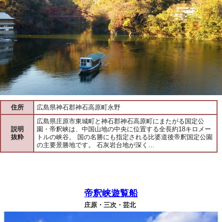
住所
広島県神石郡神石高原町永野
広島県庄原市東城町と神石郡神石高原町にまたがる国定公
説明
園・帝釈峡は、中国山地の中央に位置する全長約18キロメー
抜粋
トルの峡谷。 国の名勝にも指定される比婆道後帝釈国定公園
の主要景勝地です。 石灰岩台地が深く…
帝釈峡遊覧船
庄原・三次・芸北