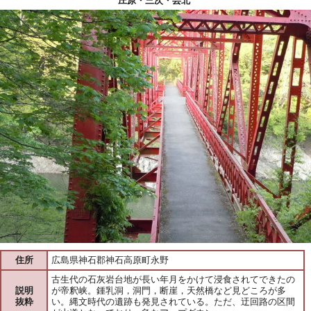
庄原・三次・芸北
住所
広島県神石郡神石高原町永野
古生代の石灰岩台地が長い年月をかけて浸食されてできたの
説明
が帝釈峡。鍾乳洞，洞門，断崖，天然橋など見どころが多
抜粋
い。縄文時代の遺跡も発見されている。ただ、迂回路の区間