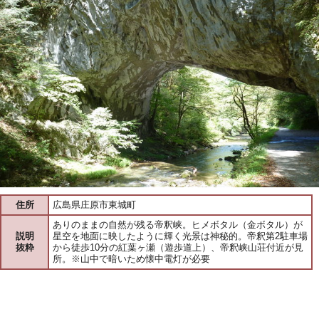
住所
広島県庄原市東城町
ありのままの自然が残る帝釈峡。ヒメボタル（金ボタル）が
説明
星空を地面に映したように輝く光景は神秘的。帝釈第2駐車場
抜粋
から徒歩10分の紅葉ヶ瀬（遊歩道上）、帝釈峡山荘付近が見
所。※山中で暗いため懐中電灯が必要