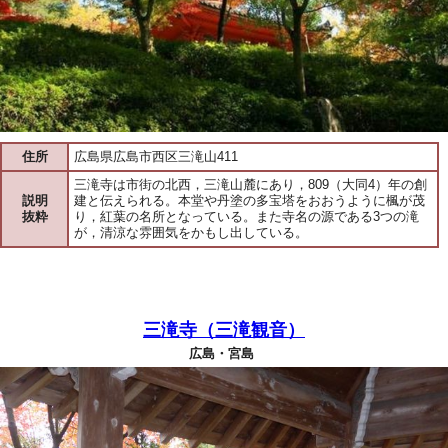
住所
広島県広島市西区三滝山411
三滝寺は市街の北西，三滝山麓にあり，809（大同4）年の創
説明
建と伝えられる。本堂や丹塗の多宝塔をおおうように楓が茂
抜粋
り，紅葉の名所となっている。また寺名の源である3つの滝
が，清涼な雰囲気をかもし出している。
三滝寺（三滝観音）
広島・宮島