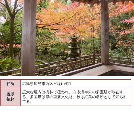
住所
広島県広島市西区三滝山411
広大な境内は樹林で覆われ、白糸滝や朱の多宝塔が散在す
説明
る。多宝塔は県の重要文化財。秋は紅葉の名所として知られ
抜粋
てる。