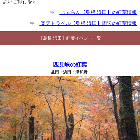
よいご旅行を♪
⇒
じゃらん【島根 浜田】の紅葉情報
⇒
楽天トラベル【島根 浜田】周辺の紅葉情報
【島根 浜田】紅葉イベント一覧
匹見峡の紅葉
益田・浜田・津和野