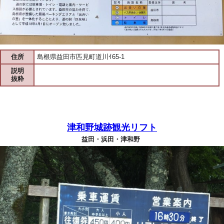
住所
島根県益田市匹見町道川ｲ65-1
説明
抜粋
津和野城跡観光リフト
益田・浜田・津和野