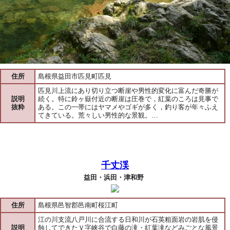
住所
島根県益田市匹見町匹見
匹見川上流にあり切り立つ断崖や男性的変化に富んだ奇勝が
説明
続く。特に鈴ヶ嶽付近の断崖は圧巻で，紅葉のころは見事で
抜粋
ある。この一帯にはヤマメやゴギが多く，釣り客が年々ふえ
てきている。荒々しい男性的な景観。…
千丈渓
益田・浜田・津和野
住所
島根県邑智郡邑南町桜江町
江の川支流八戸川に合流する日和川が石英粗面岩の岩肌を侵
説明
蝕してできたＶ字峡谷で白藤の滝・紅葉滝などみごとな風景