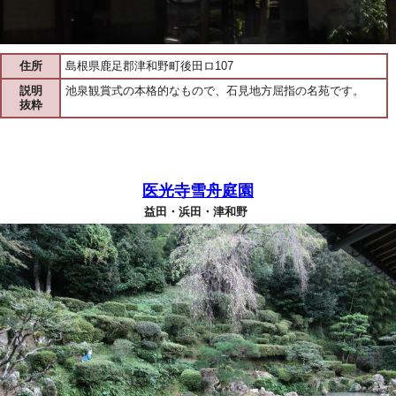
住所
島根県鹿足郡津和野町後田ロ107
説明
池泉観賞式の本格的なもので、石見地方屈指の名苑です。
抜粋
医光寺雪舟庭園
益田・浜田・津和野