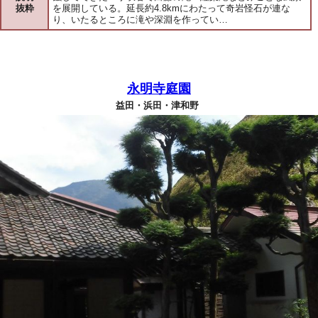
抜粋
を展開している。延長約4.8kmにわたって奇岩怪石が連な
り、いたるところに滝や深淵を作ってい…
永明寺庭園
益田・浜田・津和野