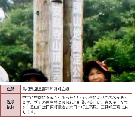
住所
島根県鹿足郡津和野町左鐙
中世に中腹に安蔵寺があったという伝説によりこの名があり
説明
ます。ブナの原生林におおわれ紅葉が美しい。春スキーがで
抜粋
き、登山口は日原町横道と六日市町上高尻、匹見町三葛にあ
ります。