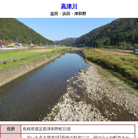
高津川
益田・浜田・津和野
住所
島根県鹿足郡津和野町日原
…沿いを走る国道187号線の対岸には、緑の山々や町並みか