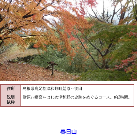
住所
島根県鹿足郡津和野町鷲原～後田
説明
鷲原八幡宮をはじめ津和野の史跡をめぐるコース。約2時間。
抜粋
春日山