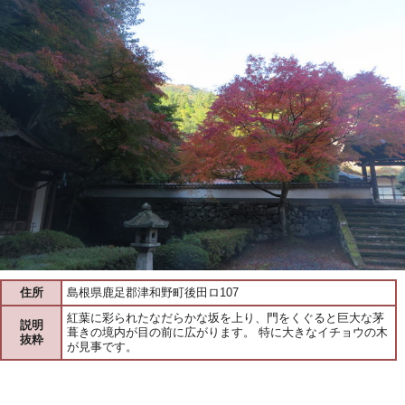
住所
島根県鹿足郡津和野町後田ロ107
紅葉に彩られたなだらかな坂を上り、門をくぐると巨大な茅
説明
葺きの境内が目の前に広がります。 特に大きなイチョウの木
抜粋
が見事です。