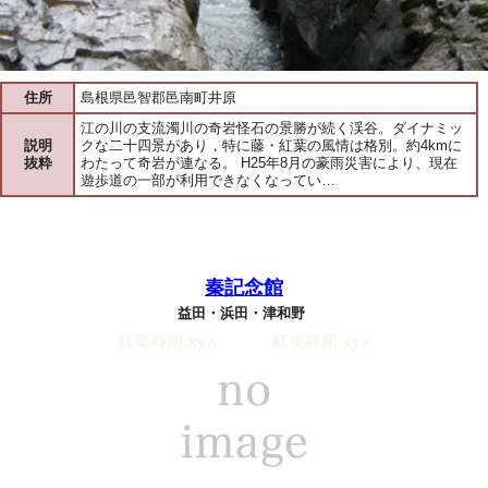
住所
島根県邑智郡邑南町井原
江の川の支流濁川の奇岩怪石の景勝が続く渓谷。ダイナミッ
説明
クな二十四景があり，特に藤・紅葉の風情は格別。約4kmに
抜粋
わたって奇岩が連なる。 H25年8月の豪雨災害により、現在
遊歩道の一部が利用できなくなってい…
秦記念館
益田・浜田・津和野