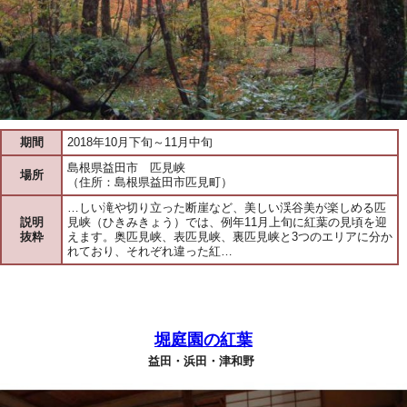
期間
2018年10月下旬～11月中旬
島根県益田市 匹見峡
場所
（住所：島根県益田市匹見町）
…しい滝や切り立った断崖など、美しい渓谷美が楽しめる匹
説明
見峡（ひきみきょう）では、例年11月上旬に紅葉の見頃を迎
抜粋
えます。奥匹見峡、表匹見峡、裏匹見峡と3つのエリアに分か
れており、それぞれ違った紅…
堀庭園の紅葉
益田・浜田・津和野