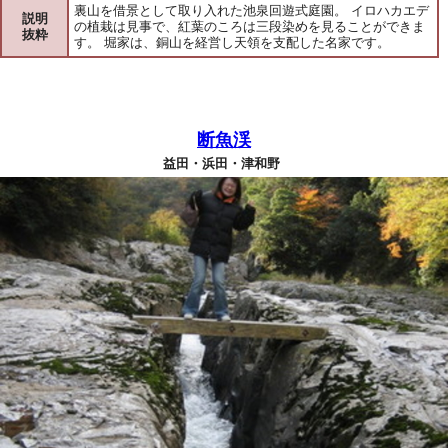
裏山を借景として取り入れた池泉回遊式庭園。 イロハカエデ
説明
の植栽は見事で、紅葉のころは三段染めを見ることができま
抜粋
す。 堀家は、銅山を経営し天領を支配した名家です。
断魚渓
益田・浜田・津和野