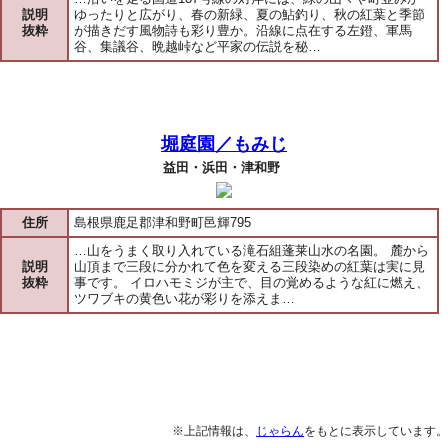
説明
ゆったりと広がり、春の新緑、夏の鮎釣り、秋の紅葉と季節
抜粋
が描きだす風物詩も彩り豊か。沿線に点在する左鐙、軍馬
谷、集議谷、晩越峠など平家の伝説を秘…
堀庭園／もみじ
益田・浜田・津和野
住所
島根県鹿足郡津和野町邑輝795
…山をうまく取り入れている滝石組蓬莱山水の名園。 麓から
説明
山頂まで三段に分かれて色を変える三段染めの紅葉は実に見
抜粋
事です。 イロハモミジが主で、目の覚めるような紅に燃え、
ツワブキの黄色い花が彩りを添えま…
※上記情報は、
じゃらん
をもとに表示しています。