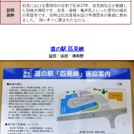
石見における曹洞宗の古刹で応永27年、吉見頼弘公が創建し
説明
た別格大禅院です。吉見・坂崎・亀井氏といった歴代の城主
抜粋
の菩提寺です。往時は伝法道場を設け学僧雲水の養成に努め
ました。 深い木々に囲まれたなだら…
道の駅 匹見峡
益田・浜田・津和野