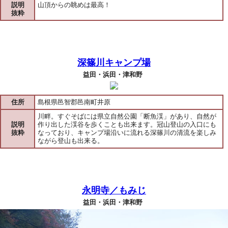
説明
山頂からの眺めは最高！
抜粋
深篠川キャンプ場
益田・浜田・津和野
住所
島根県邑智郡邑南町井原
川畔。すぐそばには県立自然公園「断魚渓」があり、自然が
説明
作り出した渓谷を歩くことも出来ます。冠山登山の入口にも
抜粋
なっており、キャンプ場沿いに流れる深篠川の清流を楽しみ
ながら登山も出来る。
永明寺／もみじ
益田・浜田・津和野