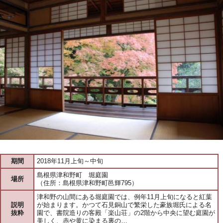
期間
2018年11月上旬～中旬
島根県津和野町 堀庭園
場所
（住所：島根県津和野町邑輝795）
津和野の山間にある堀庭園では、例年11月上旬になると紅葉
説明
が始まります。かつて石見銅山で繁栄した豪族堀氏による名
抜粋
園で、書院造りの客殿「楽山荘」の2階から中央に望む庭園が
美しく、赤や黄に染まる裏の…