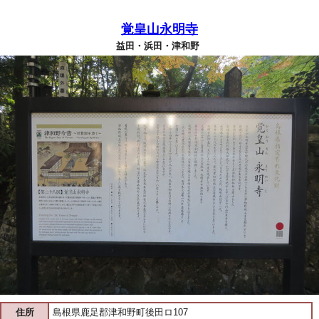
覚皇山永明寺
益田・浜田・津和野
住所
島根県鹿足郡津和野町後田ロ107