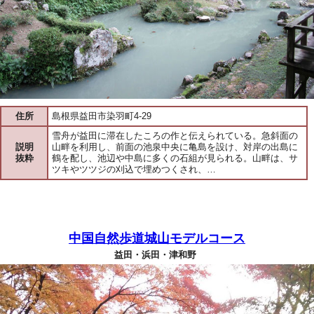
住所
島根県益田市染羽町4-29
雪舟が益田に滞在したころの作と伝えられている。急斜面の
説明
山畔を利用し、前面の池泉中央に亀島を設け、対岸の出島に
抜粋
鶴を配し、池辺や中島に多くの石組が見られる。山畔は、サ
ツキやツツジの刈込で埋めつくされ、…
中国自然歩道城山モデルコース
益田・浜田・津和野