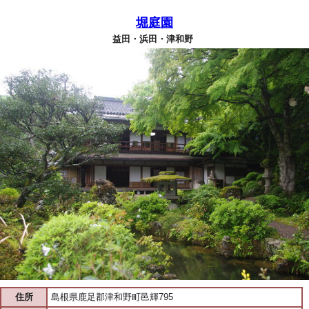
堀庭園
益田・浜田・津和野
住所
島根県鹿足郡津和野町邑輝795