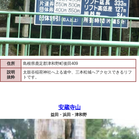
住所
島根県鹿足郡津和野町後田409
説明
太鼓谷稲荷神社へ上る途中、三本松城へアクセスできるリフ
抜粋
トです。
安蔵寺山
益田・浜田・津和野