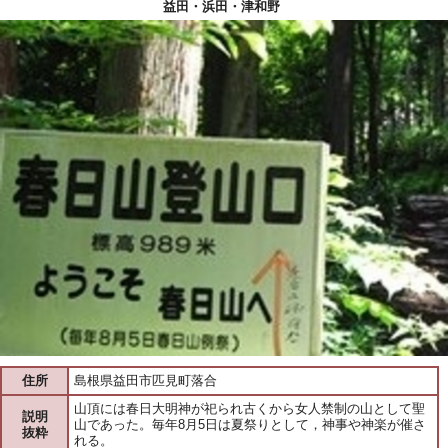
益田・浜田・津和野
住所
島根県益田市匹見町落合
山頂には春日大明神が祀られ古くから女人禁制の山として聖
説明
山であった。毎年8月5日は夏祭りとして，神事や神楽が催さ
抜粋
れる。