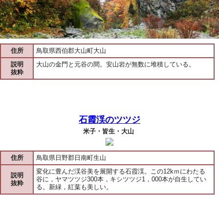
住所
鳥取県西伯郡大山町大山
説明
大山の金門と元谷の間。安山岩が無数に堆積している。
抜粋
石霞渓のツツジ
米子・皆生・大山
住所
鳥取県日野郡日南町生山
変化に豊んだ渓谷美を展開する石霞渓。この12kｍにわたる
説明
谷に，ヤマツツジ300本，キシツツジ1，000本が自生してい
抜粋
る。新緑，紅葉も美しい。