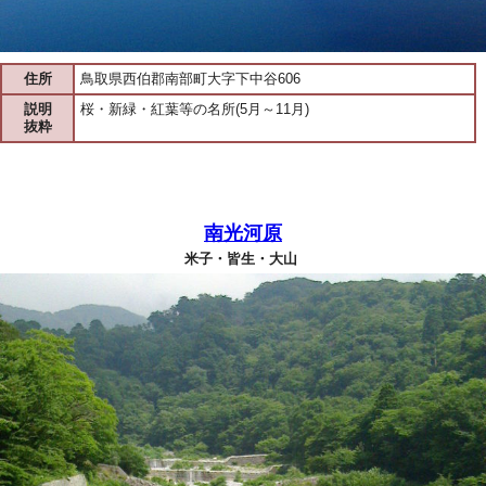
住所
鳥取県西伯郡南部町大字下中谷606
説明
桜・新緑・紅葉等の名所(5月～11月)
抜粋
南光河原
米子・皆生・大山