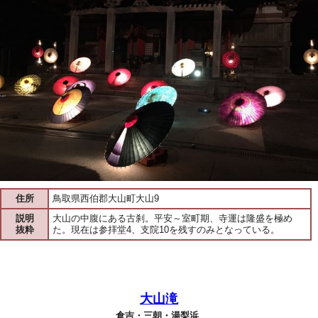
住所
鳥取県西伯郡大山町大山9
説明
大山の中腹にある古刹。平安～室町期、寺運は隆盛を極め
抜粋
た。現在は参拝堂4、支院10を残すのみとなっている。
大山滝
倉吉・三朝・湯梨浜