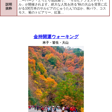
…ーパーク・とっとり花回廊で、「サルビアフェスティバ
説明
ル」が開催されます。絶大な人気を誇る“秋の大山を背景に広
抜粋
がる100万本のサルビアのじゅうたん”のほか、秋バラ、コス
モス、菊のトピアリー、紅葉…
金持開運ウォーキング
米子・皆生・大山