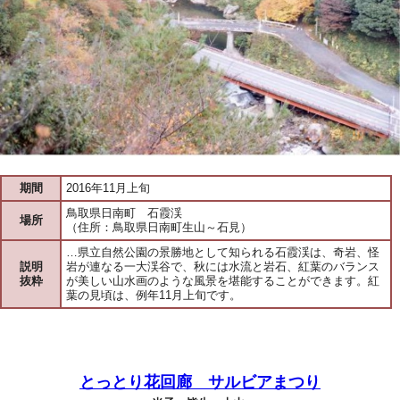
期間
2016年11月上旬
鳥取県日南町 石霞渓
場所
（住所：鳥取県日南町生山～石見）
…県立自然公園の景勝地として知られる石霞渓は、奇岩、怪
説明
岩が連なる一大渓谷で、秋には水流と岩石、紅葉のバランス
抜粋
が美しい山水画のような風景を堪能することができます。紅
葉の見頃は、例年11月上旬です。
とっとり花回廊 サルビアまつり