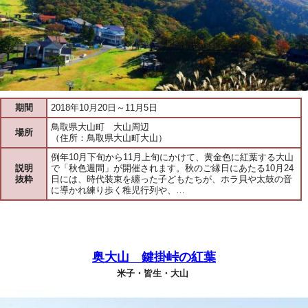
期間
2018年10月20日～11月5日
鳥取県大山町 大山周辺
場所
（住所：鳥取県大山町大山）
例年10月下旬から11月上旬にかけて、黄金色に紅葉する大山
説明
で「秋色週間」が開催されます。秋のご縁日にあたる10月24
抜粋
日には、時代装束を纏った子どもたちが、ホラ貝や太鼓の音
に導かれ練り歩く稚児行列や、…
奥大山 鍵掛峠の紅葉
米子・皆生・大山