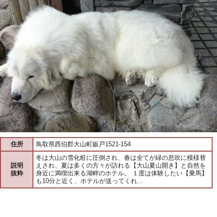
住所
鳥取県西伯郡大山町鈑戸1521-154
冬は大山の雪化粧に圧倒され、春は全てが緑の息吹に模様替
説明
えされ、夏は多くの方々が訪れる【大山夏山開き】と自然を
抜粋
身近に満喫出来る湖畔のホテル。 １度は体験したい【乗馬】
も10分と近く、ホテルが送ってくれ…