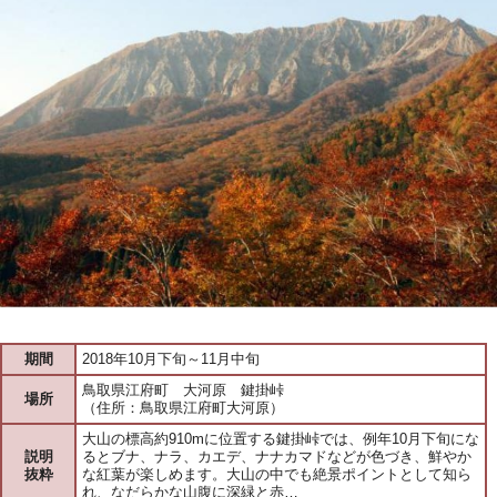
期間
2018年10月下旬～11月中旬
鳥取県江府町 大河原 鍵掛峠
場所
（住所：鳥取県江府町大河原）
大山の標高約910mに位置する鍵掛峠では、例年10月下旬にな
説明
るとブナ、ナラ、カエデ、ナナカマドなどが色づき、鮮やか
抜粋
な紅葉が楽しめます。大山の中でも絶景ポイントとして知ら
れ、なだらかな山腹に深緑と赤…