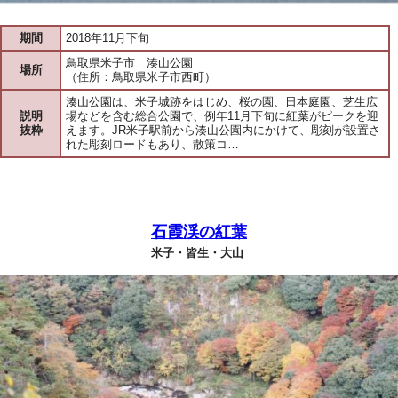
期間
2018年11月下旬
鳥取県米子市 湊山公園
場所
（住所：鳥取県米子市西町）
湊山公園は、米子城跡をはじめ、桜の園、日本庭園、芝生広
説明
場などを含む総合公園で、例年11月下旬に紅葉がピークを迎
抜粋
えます。JR米子駅前から湊山公園内にかけて、彫刻が設置さ
れた彫刻ロードもあり、散策コ…
石霞渓の紅葉
米子・皆生・大山