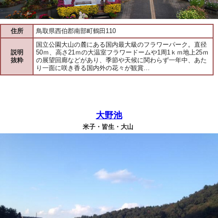
住所
鳥取県西伯郡南部町鶴田110
国立公園大山の麓にある国内最大級のフラワーパーク。直径
説明
50ｍ、高さ21ｍの大温室フラワードームや1周1ｋｍ地上25ｍ
抜粋
の展望回廊などがあり、季節や天候に関わらず一年中、あた
り一面に咲き香る国内外の花々が観賞…
大野池
米子・皆生・大山