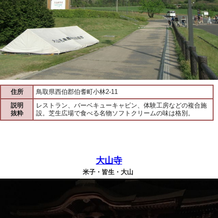
住所
鳥取県西伯郡伯耆町小林2-11
説明
レストラン、バーベキューキャビン、体験工房などの複合施
抜粋
設。芝生広場で食べる名物ソフトクリームの味は格別。
大山寺
米子・皆生・大山