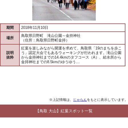
期間
2018年11月10日
鳥取県日野町 滝山公園～金持神社
場所
（住所：鳥取県日野町金持）
紅葉を楽しみながら開運を求めて、鳥取県「19のまちを歩こ
説明
う」認定大会でもあるウォーキングが行われます。滝山公園
抜粋
から金持神社までの14.4kmのタフコース（A）、給水所から
金持神社までの8.5kmのゆうゆう…
※上記情報は、
じゃらん
をもとに表示しています。
【鳥取 大山】紅葉スポット一覧