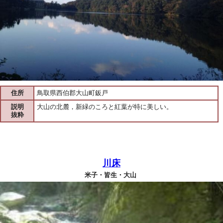
住所
鳥取県西伯郡大山町鈑戸
説明
大山の北麓，新緑のころと紅葉が特に美しい。
抜粋
川床
米子・皆生・大山