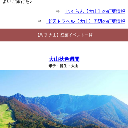
よいご旅行を♪
⇒
じゃらん【大山】の紅葉情報
⇒
楽天トラベル【大山】周辺の紅葉情報
【鳥取 大山】紅葉イベント一覧
大山秋色週間
米子・皆生・大山