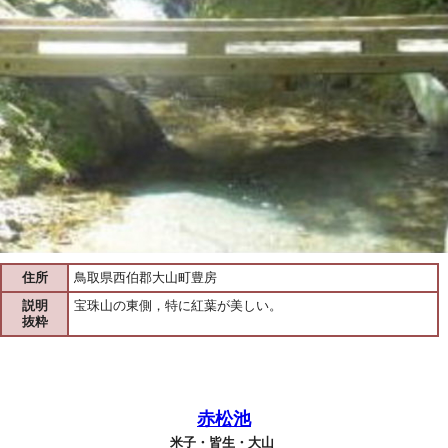
住所
鳥取県西伯郡大山町豊房
説明
宝珠山の東側，特に紅葉が美しい。
抜粋
赤松池
米子・皆生・大山