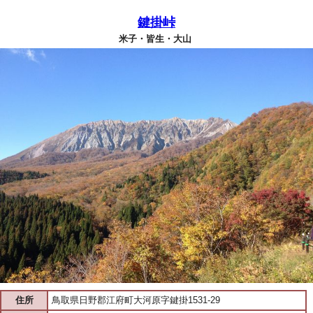
鍵掛峠
米子・皆生・大山
住所
鳥取県日野郡江府町大河原字鍵掛1531-29