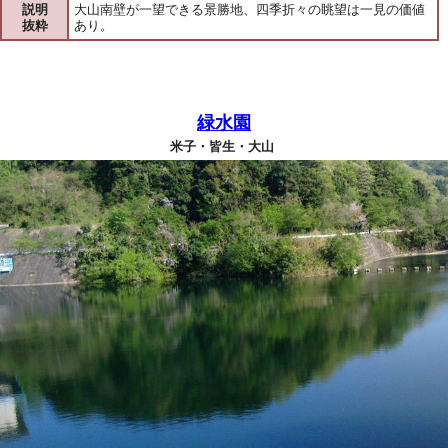
説明
大山南壁が一望できる景勝地、四季折々の眺望は一見の価値
抜粋
あり。
緑水園
米子・皆生・大山