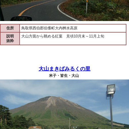
住所
鳥取県西伯郡伯耆町大内桝水高原
説明
大山方面から眺める紅葉 見頃10月末～11月上旬
抜粋
大山まきばみるくの里
米子・皆生・大山