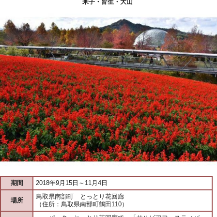
米子・皆生・大山
期間
2018年9月15日～11月4日
鳥取県南部町 とっとり花回廊
場所
（住所：鳥取県南部町鶴田110）