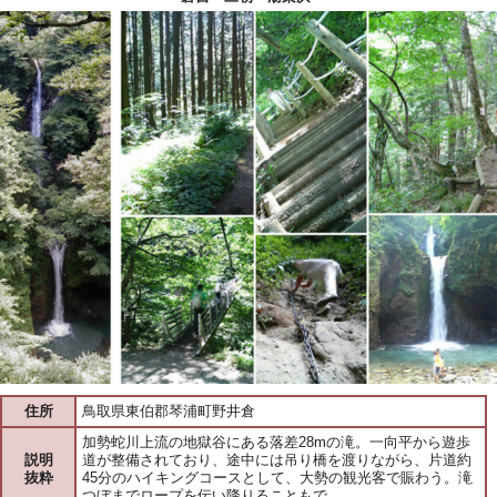
住所
鳥取県東伯郡琴浦町野井倉
加勢蛇川上流の地獄谷にある落差28mの滝。一向平から遊歩
説明
道が整備されており、途中には吊り橋を渡りながら、片道約
抜粋
45分のハイキングコースとして、大勢の観光客で賑わう。滝
つぼまでロープを伝い降りることもで…