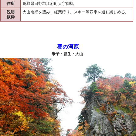
住所
鳥取県日野郡江府町大字御机
説明
大山南壁を望み、紅葉狩り、スキー等四季を通じ楽しめる。
抜粋
賽の河原
米子・皆生・大山