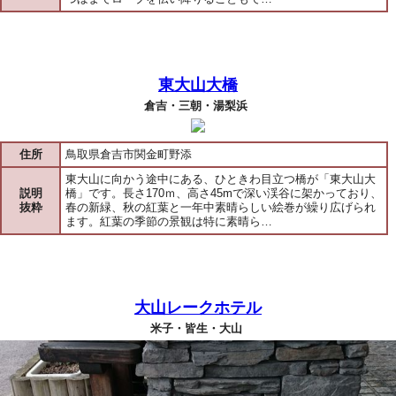
東大山大橋
倉吉・三朝・湯梨浜
住所
鳥取県倉吉市関金町野添
東大山に向かう途中にある、ひときわ目立つ橋が「東大山大
説明
橋」です。長さ170ｍ、高さ45mで深い渓谷に架かっており、
抜粋
春の新緑、秋の紅葉と一年中素晴らしい絵巻が繰り広げられ
ます。紅葉の季節の景観は特に素晴ら…
大山レークホテル
米子・皆生・大山