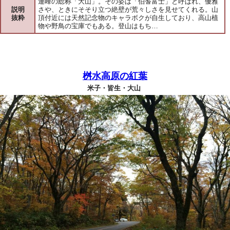
連峰の総称「大山」。その姿は「伯耆富士」と呼ばれ、優雅
説明
さや、ときにそそり立つ絶壁が荒々しさを見せてくれる。山
抜粋
頂付近には天然記念物のキャラボクが自生しており、高山植
物や野鳥の宝庫でもある。登山はもち…
桝水高原の紅葉
米子・皆生・大山