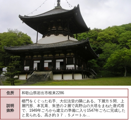
住所
和歌山県岩出市根来2286
楼門をくぐった右手、大伝法堂の隣にある。下層方５間、上
説明
層円形、本瓦葺、朱塗の２層で高野山の大塔をまねた唐式塔
抜粋
で、1949年ごろから建立の準備に入り1547年ごろに完成した
と見られる。高さ約３７．５メートル…