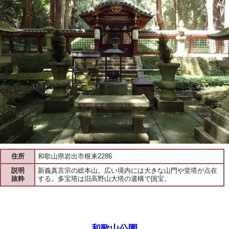
住所
和歌山県岩出市根来2286
説明
新義真言宗の総本山。広い境内には大きな山門や堂塔が点在
抜粋
する。多宝塔は旧高野山大塔の遺構で国宝。
和歌山公園