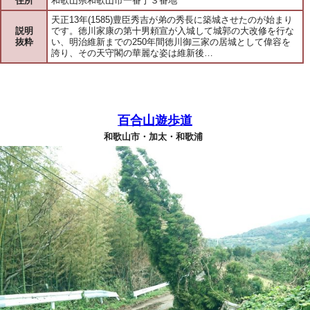
住所
和歌山県和歌山市一番丁３番地
天正13年(1585)豊臣秀吉が弟の秀長に築城させたのが始まり
説明
です。徳川家康の第十男頼宣が入城して城郭の大改修を行な
抜粋
い、明治維新までの250年間徳川御三家の居城として偉容を
誇り、その天守閣の華麗な姿は維新後…
百合山遊歩道
和歌山市・加太・和歌浦