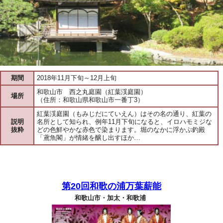
期間
2018年11月下旬～12月上旬
和歌山市 西之丸庭園（紅葉渓庭園）
場所
（住所：和歌山県和歌山市一番丁3）
紅葉渓庭園（もみじだにていえん）はその名の通り、紅葉の
説明
名所として知られ、例年11月下旬になると、イロハモミジな
抜粋
どの色鮮やかな赤色で染まります。堀のなかに浮かぶ釣殿
「鳶魚閣」が情緒を醸し出すほか…
第20回和歌の浦万葉薪能
和歌山市・加太・和歌浦