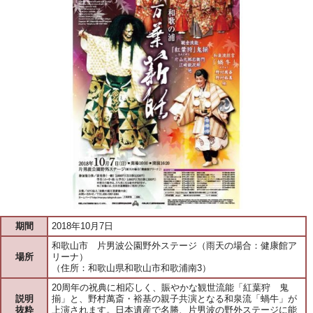
期間
2018年10月7日
和歌山市 片男波公園野外ステージ（雨天の場合：健康館ア
場所
リーナ）
（住所：和歌山県和歌山市和歌浦南3）
20周年の祝典に相応しく、賑やかな観世流能「紅葉狩 鬼
説明
揃」と、野村萬斎・裕基の親子共演となる和泉流「蝸牛」が
抜粋
上演されます。日本遺産で名勝、片男波の野外ステージに能