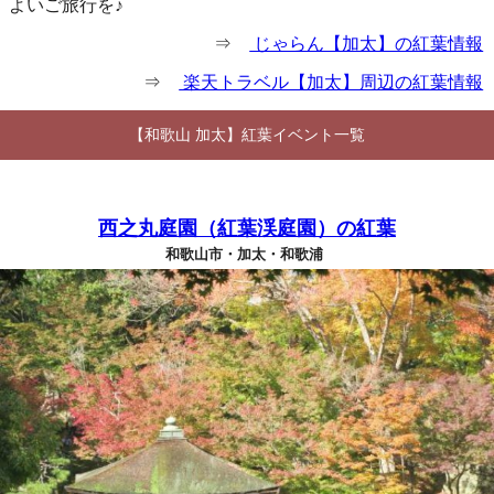
よいご旅行を♪
⇒
じゃらん【加太】の紅葉情報
⇒
楽天トラベル【加太】周辺の紅葉情報
【和歌山 加太】紅葉イベント一覧
西之丸庭園（紅葉渓庭園）の紅葉
和歌山市・加太・和歌浦