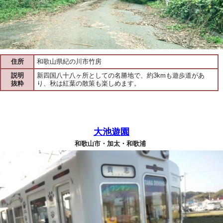
住所
和歌山県紀の川市竹房
説明
新四国八十八ヶ所としての名勝地で、約3kmも遊歩道があ
抜粋
り、秋は紅葉の散策も楽しめます。
大池遊園
和歌山市・加太・和歌浦