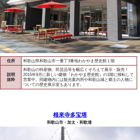
住所
和歌山県和歌山市一番丁3番地わかやま歴史館１階
和歌山の特産物、民芸品等を幅広くそろえて展示・販売！
説明
2015年9月に新しい建物『わかやま歴史館』の1階に移転して
抜粋
営業中。同建物内には観光案内所や和歌山城と郷土の人物に
ついての歴史展示室もあります。
根來寺多宝塔
和歌山市・加太・和歌浦