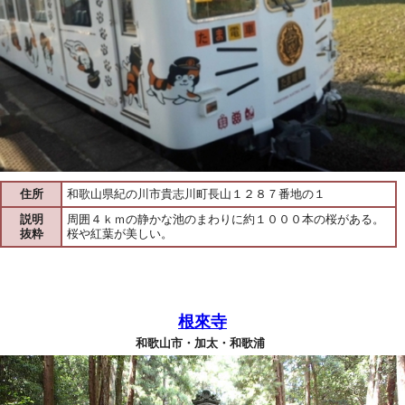
住所
和歌山県紀の川市貴志川町長山１２８７番地の１
説明
周囲４ｋｍの静かな池のまわりに約１０００本の桜がある。
抜粋
桜や紅葉が美しい。
根來寺
和歌山市・加太・和歌浦