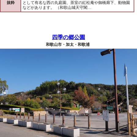
抜粋
として有名な西の丸庭園、茶室の紅松庵や御橋廊下、動物園
などがあります。 （和歌山城天守閣…
四季の郷公園
和歌山市・加太・和歌浦