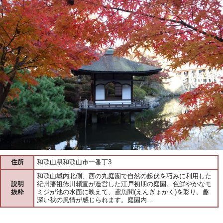
住所
和歌山県和歌山市一番丁3
和歌山城内北側、西の丸庭園で自然の起伏を巧みに利用した
説明
紀州藩祖徳川頼宣が造営した江戸初期の庭園。色鮮やかなモ
抜粋
ミジが池の水面に映えて、鳶魚閣(えんぎょかく)を彩り、趣
深い秋の風情が感じられます。庭園内…