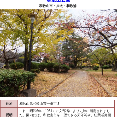
和歌山市・加太・和歌浦
住所
和歌山県和歌山市一番丁３
…れ、昭和6年（1931）に文部省により史跡に指定されまし
説明
た。園内には、和歌山市を一望できる天守閣や、紅葉渓庭園