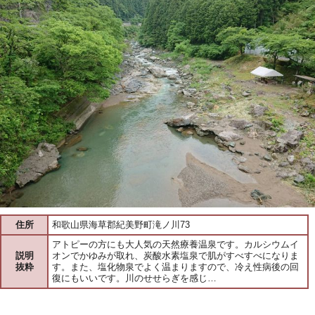
住所
和歌山県海草郡紀美野町滝ノ川73
アトピーの方にも大人気の天然療養温泉です。カルシウムイ
説明
オンでかゆみが取れ、炭酸水素塩泉で肌がすべすべになりま
抜粋
す。また、塩化物泉でよく温まりますので、冷え性病後の回
復にもいいです。川のせせらぎを感じ…