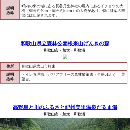
町内の東の端にある長谷丹生神社の境内にあるイチョウの大
説明
樹（樹高約40ｍ・周囲約5.5ｍ）の大樹があり、特に紅葉の季
抜粋
節には圧倒されます。
和歌山県立森林公園根来山げんきの森
和歌山市・加太・和歌浦
住所
和歌山県岩出市根来
説明
トイレ管理棟、バリアフリーの森林散策路（全長518m）、展
抜粋
望台。
高野星と川のふるさと紀州美里温泉だるま湯
和歌山市・加太・和歌浦