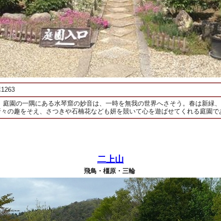
263
、 庭園の一隅にある水琴窟の妙音は、一時を無我の世界へさそう。春は新緑
折々の趣をそえ、さつきや石楠花なども妍を競いて心を遊ばせてくれる庭園で
二上山
飛鳥・橿原・三輪