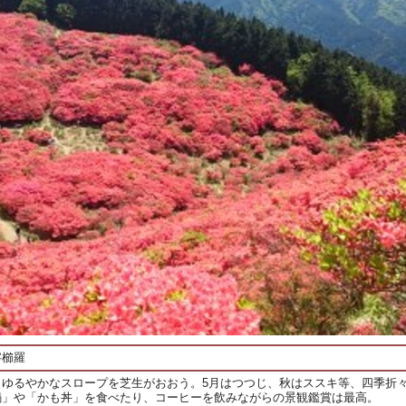
字櫛羅
。ゆるやかなスロープを芝生がおおう。5月はつつじ、秋はススキ等、四季折
鍋」や「かも丼」を食べたり、コーヒーを飲みながらの景観鑑賞は最高。