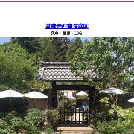
當麻寺西南院庭園
飛鳥・橿原・三輪