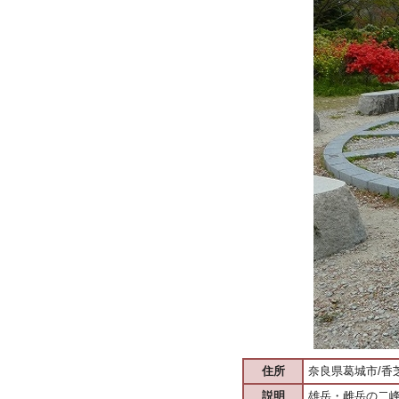
住所
奈良県葛城市/香
説明
雄岳・雌岳の二