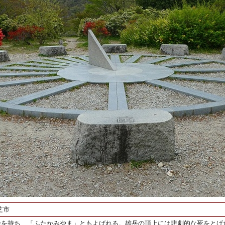
芝市
峰を持ち、「ふたかみやま」ともよばれる。雄岳の頂上には悲劇的な死をとげ