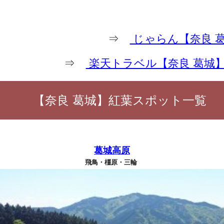
⇒
じゃらん【奈良 
⇒
楽天トラベル【奈良 葛城
【奈良 葛城】紅葉スポット一覧
葛城高原
飛鳥・橿原・三輪