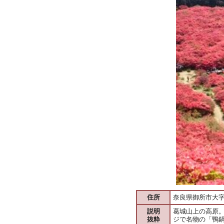
住所
奈良県御所市大
説明
葛城山上の高原
抜粋
ジで名物の「鴨