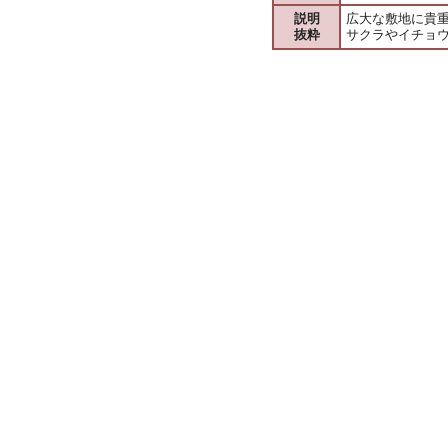
説明
広大な敷地に貴
抜粋
サクラやイチョ