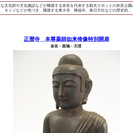
重な文化財や文化施設などが隣接する奈良を代表する観光スポットの奈良公園
ウ、モミジなどが色づき、隣接する東大寺、興福寺、春日大社などの歴史的…
正暦寺 本尊薬師如来倚像特別開扉
奈良・斑鳩・天理