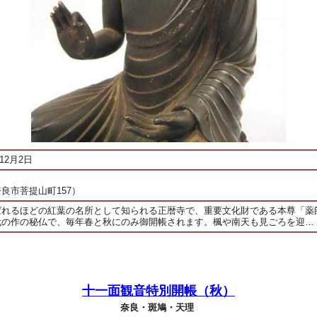
12月2日
良市菩提山町157）
ばれるほどの紅葉の名所として知られる正暦寺で、重要文化財である本尊「薬
代の作の秘仏で、毎年春と秋にのみ御開帳されます。楓や南天も見ごろを迎…
十一面観音特別開帳（秋）
奈良・斑鳩・天理