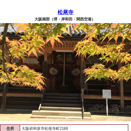
松尾寺
大阪南部（堺・岸和田・関西空港）
住所
大阪府和泉市松尾寺町2168