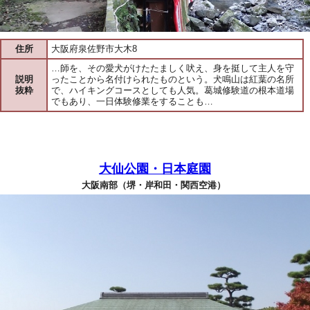
住所
大阪府泉佐野市大木8
…師を、その愛犬がけたたましく吠え、身を挺して主人を守
説明
ったことから名付けられたものという。犬鳴山は紅葉の名所
抜粋
で、ハイキングコースとしても人気。葛城修験道の根本道場
でもあり、一日体験修業をすることも…
大仙公園・日本庭園
大阪南部（堺・岸和田・関西空港）