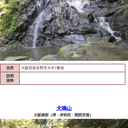
住所
大阪府泉佐野市大木7番地
説明
抜粋
犬鳴山
大阪南部（堺・岸和田・関西空港）