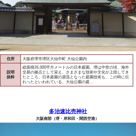
住所
大阪府堺市堺区大仙中町 大仙公園内
総面積26,000平方メートルの日本庭園。堺は中世の頃、海外
説明
交易の拠点として栄え、さまざまな技術や文化が上陸してき
抜粋
たところ、日本庭園の源流となった庭園技術も、この時に伝
わったといわれている。大仙公園の庭…
多治速比売神社
大阪南部（堺・岸和田・関西空港）