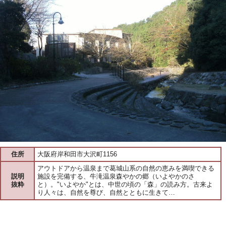
住所
大阪府岸和田市大沢町1156
アウトドアから温泉まで葛城山系の自然の恵みを満喫できる
説明
施設を完備する、牛滝温泉森やかの郷（いよやかのさ
抜粋
と）。"いよやか"とは、中世の頃の「森」の読み方。古来よ
り人々は、自然を尊び、自然とともに生きて…