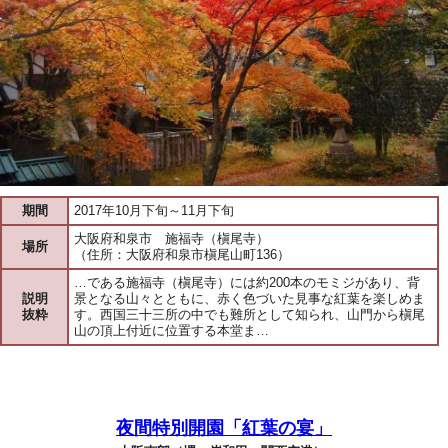
期間
2017年10月下旬～11月下旬
大阪府和泉市 施福寺（槇尾寺）
場所
（住所：大阪府和泉市槇尾山町136）
…である施福寺（槇尾寺）には約200本のモミジがあり、背
説明
景となる山々とともに、赤く色づいた見事な紅葉を楽しめま
抜粋
す。西国三十三所の中でも難所として知られ、山門から槇尾
山の頂上付近に位置する本堂ま…
夜間特別開園「紅葉の宴」