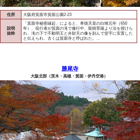
住所
大阪府箕面市箕面公園2-23
「箕面寺秘密縁起」によると、孝徳天皇の白雉元年（650
説明
年）、役行者が箕面の滝で修行中、龍樹菩薩より法を授けら
抜粋
れ、滝の下で不動明王と弁財天の像を刻んで堂宇に安置した
と伝えられ、古くは箕面寺と呼ばれた。…
勝尾寺
大阪北部（茨木・高槻・箕面・伊丹空港）