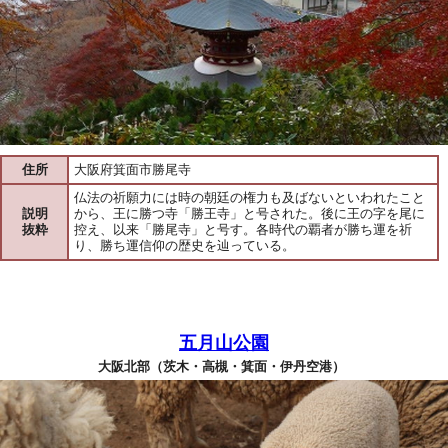
住所
大阪府箕面市勝尾寺
仏法の祈願力には時の朝廷の権力も及ばないといわれたこと
説明
から、王に勝つ寺「勝王寺」と号された。後に王の字を尾に
抜粋
控え、以来「勝尾寺」と号す。各時代の覇者が勝ち運を祈
り、勝ち運信仰の歴史を辿っている。
五月山公園
大阪北部（茨木・高槻・箕面・伊丹空港）