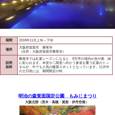
期間
2018年11月上旬～下旬
大阪府箕面市 勝尾寺
場所
（住所：大阪府箕面市勝尾寺）
勝尾寺では紅葉シーズンになると、8万坪の境内が赤や黄、緑
説明
に彩られます。本堂や二階堂へ向かう参道を覆う紅葉のトン
抜粋
ネルが、中でも人気の鑑賞スポットとなっています。11月中
の土日祝には、期間限定の特…
明治の森箕面国定公園 もみじまつり
大阪北部（茨木・高槻・箕面・伊丹空港）