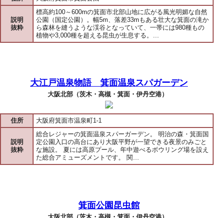
標高約100～600mの箕面市北部山地に広がる風光明媚な自然
説明
公園（国定公園）。幅5m、落差33mもある壮大な箕面の滝か
抜粋
ら森林を縫うような渓谷となっていて、一帯には980種もの
植物や3,000種を超える昆虫が生息する。…
大江戸温泉物語 箕面温泉スパガーデン
大阪北部（茨木・高槻・箕面・伊丹空港）
住所
大阪府箕面市温泉町1-1
総合レジャーの箕面温泉スパーガーデン。 明治の森・箕面国
説明
定公園入口の高台にあり大阪平野が一望できる夜景のみごと
抜粋
な施設。 夏には高原プール、年中遊べるボウリング場を設え
た総合アミューズメントです。 関…
箕面公園昆虫館
大阪北部（茨木・高槻・箕面・伊丹空港）