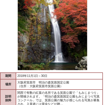
期間
2018年11月1日～30日
大阪府箕面市 明治の森箕面国定公園
場所
（住所：大阪府箕面市箕面公園）
関西で有数の紅葉の名所である箕面公園で「もみじまつり」
説明
が開催されます。「明治の森箕面国定公園もみじまつり写真
抜粋
コンクール」では、箕面公園の魅力が感じられる写真が募集
され、入賞者には賞金などが贈…