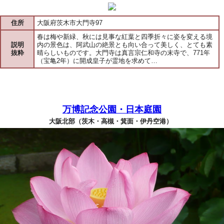
住所
大阪府茨木市大門寺97
春は梅や新緑、秋には見事な紅葉と四季折々に姿を変える境
説明
内の景色は、阿武山の絶景とも向い合って美しく、とても素
抜粋
晴らしいものです。大門寺は真言宗仁和寺の末寺で、771年
（宝亀2年）に開成皇子が霊地を求めて…
万博記念公園・日本庭園
大阪北部（茨木・高槻・箕面・伊丹空港）