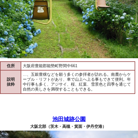
住所
大阪府豊能郡能勢町野間中661
…、五穀豊穣などを願う多くの参拝者が訪れる。南麓からケ
説明
ーブル・リフトがあり、車で山上へ上る事もできて便利。年
抜粋
中行事も多く、アジサイ、桜、紅葉、雪景色と四季を通じて
自然の美しさを満喫することもできる。
池田城跡公園
大阪北部（茨木・高槻・箕面・伊丹空港）