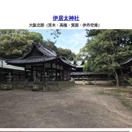
伊居太神社
大阪北部（茨木・高槻・箕面・伊丹空港）