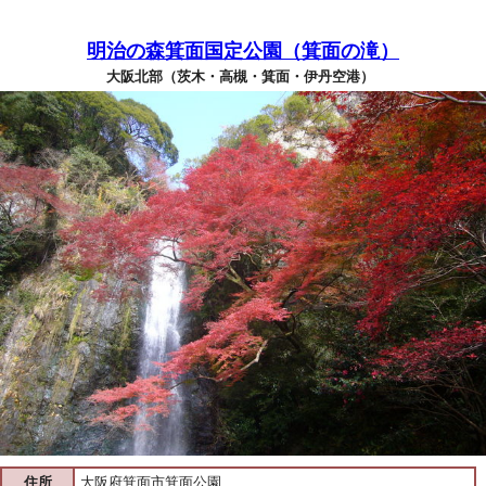
明治の森箕面国定公園（箕面の滝）
大阪北部（茨木・高槻・箕面・伊丹空港）
住所
大阪府箕面市箕面公園