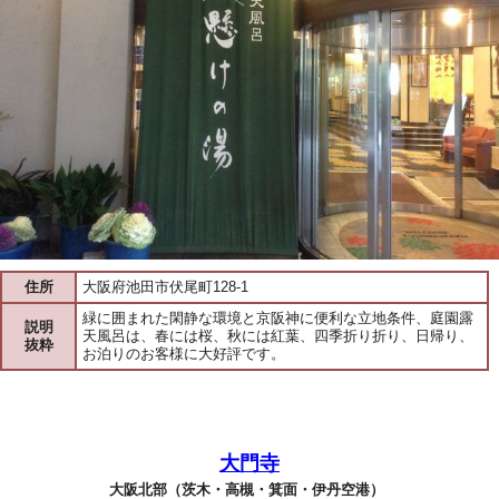
住所
大阪府池田市伏尾町128-1
緑に囲まれた閑静な環境と京阪神に便利な立地条件、庭園露
説明
天風呂は、春には桜、秋には紅葉、四季折り折り、日帰り、
抜粋
お泊りのお客様に大好評です。
大門寺
大阪北部（茨木・高槻・箕面・伊丹空港）