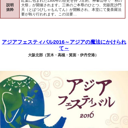
紅葉に包まれた1300年の歴史を持つ古刹、神峯山寺で「秋の
説明
大祭」が開催されます。三体のご本尊のひとつ、兜跋毘沙門
抜粋
天（とばつびしゃもんてん）が開帳され、本堂にて曼荼羅法
要が執り行われます。この法要…
アジアフェスティバル2016～アジアの魔法にかけられ
て～
大阪北部（茨木・高槻・箕面・伊丹空港）