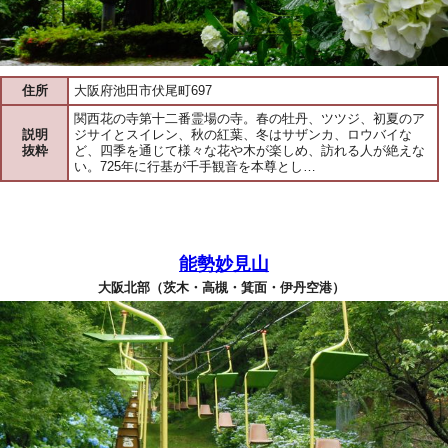
住所
大阪府池田市伏尾町697
関西花の寺第十二番霊場の寺。春の牡丹、ツツジ、初夏のア
説明
ジサイとスイレン、秋の紅葉、冬はサザンカ、ロウバイな
抜粋
ど、四季を通じて様々な花や木が楽しめ、訪れる人が絶えな
い。725年に行基が千手観音を本尊とし…
能勢妙見山
大阪北部（茨木・高槻・箕面・伊丹空港）