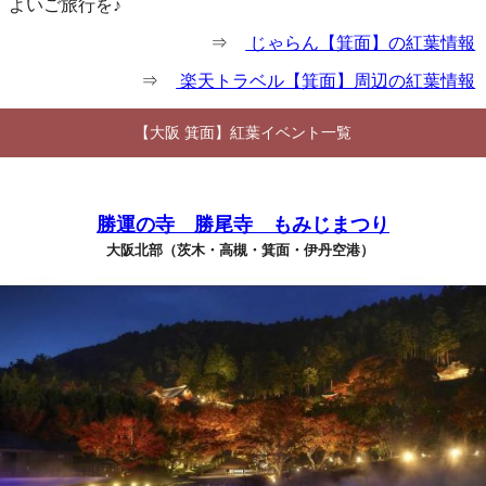
よいご旅行を♪
⇒
じゃらん【箕面】の紅葉情報
⇒
楽天トラベル【箕面】周辺の紅葉情報
【大阪 箕面】紅葉イベント一覧
勝運の寺 勝尾寺 もみじまつり
大阪北部（茨木・高槻・箕面・伊丹空港）