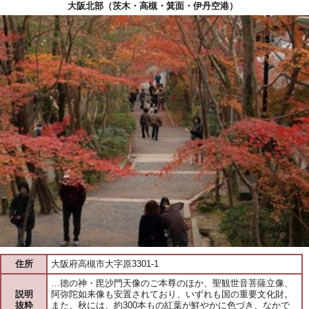
大阪北部（茨木・高槻・箕面・伊丹空港）
住所
大阪府高槻市大字原3301-1
…徳の神・毘沙門天像のご本尊のほか、聖観世音菩薩立像、
説明
阿弥陀如来像も安置されており、いずれも国の重要文化財。
抜粋
また、秋には、約300本もの紅葉が鮮やかに色づき、なかで