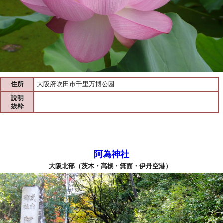
住所
大阪府吹田市千里万博公園
説明
抜粋
阿為神社
大阪北部（茨木・高槻・箕面・伊丹空港）