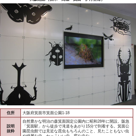
住所
大阪府箕面市箕面公園1-18
自然豊かな明治の森箕面国定公園内に昭和28年に開設。阪急
説明
「箕面駅」から徒歩で滝道をあがり15分で到着する。箕面公
抜粋
園昆虫館では見近な昆虫もちろんのこと、見たこともない虫
や綺麗な虫、かっこいい虫、変な虫な…