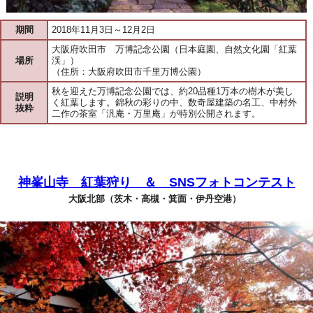
期間
2018年11月3日～12月2日
大阪府吹田市 万博記念公園（日本庭園、自然文化園「紅葉
場所
渓」）
（住所：大阪府吹田市千里万博公園）
秋を迎えた万博記念公園では、約20品種1万本の樹木が美し
説明
く紅葉します。錦秋の彩りの中、数奇屋建築の名工、中村外
抜粋
二作の茶室「汎庵・万里庵」が特別公開されます。
神峯山寺 紅葉狩り ＆ SNSフォトコンテスト
大阪北部（茨木・高槻・箕面・伊丹空港）