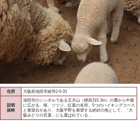
住所
大阪府池田市綾羽2-5-33
池田市のシンボルである五月山（標高315.3m）の麓から中腹
説明
に広がる、桜、ツツジ、紅葉の名所。5つのハイキングコース
抜粋
と展望台があり、大阪平野を展望する絶好の地として、「大
阪みどりの百選」にも選ばれている…