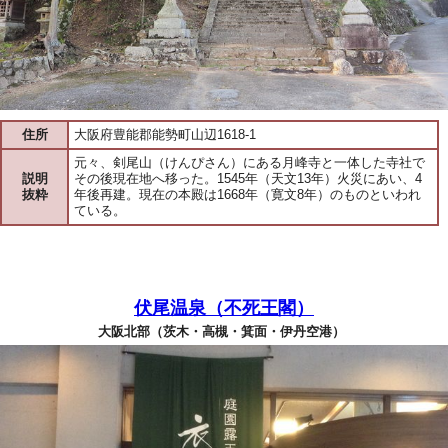
住所
大阪府豊能郡能勢町山辺1618-1
元々、剣尾山（けんぴさん）にある月峰寺と一体した寺社で
説明
その後現在地へ移った。1545年（天文13年）火災にあい、4
抜粋
年後再建。現在の本殿は1668年（寛文8年）のものといわれ
ている。
伏尾温泉（不死王閣）
大阪北部（茨木・高槻・箕面・伊丹空港）