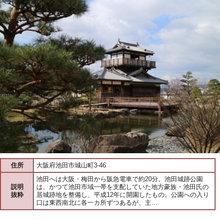
住所
大阪府池田市城山町3-46
池田へは大阪・梅田から阪急電車で約20分。池田城跡公園
説明
は、かつて池田市域一帯を支配していた地方豪族・池田氏の
抜粋
居城跡地を整備し、平成12年に開園したもの。公園への入り
口は東西南北に各一カ所ずつあるが、主…