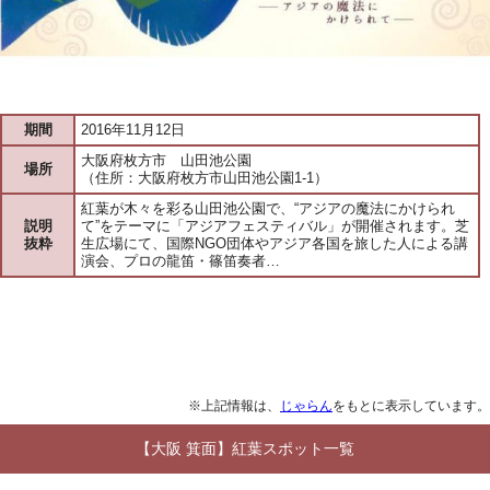
期間
2016年11月12日
大阪府枚方市 山田池公園
場所
（住所：大阪府枚方市山田池公園1-1）
紅葉が木々を彩る山田池公園で、“アジアの魔法にかけられ
説明
て”をテーマに「アジアフェスティバル」が開催されます。芝
抜粋
生広場にて、国際NGO団体やアジア各国を旅した人による講
演会、プロの龍笛・篠笛奏者…
※上記情報は、
じゃらん
をもとに表示しています。
【大阪 箕面】紅葉スポット一覧