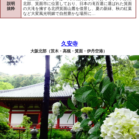
説明
北部、箕面市に位置しており、日本の滝百選に選ばれた箕面
抜粋
の大滝を擁する北摂箕面山麓を借景し、夏の新緑、秋の紅葉
など大変風光明媚で自然豊かな場所に…
久安寺
大阪北部（茨木・高槻・箕面・伊丹空港）