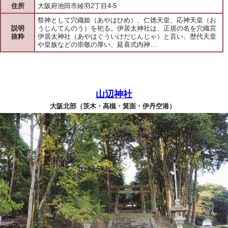
住所
大阪府池田市綾羽2丁目4-5
祭神として穴織姫（あやはひめ）、仁徳天皇、応神天皇（お
説明
うじんてんのう）を祀る。伊居太神社は、正規の名を穴織宮
抜粋
伊居太神社（あやはぐういけだじんじゃ）と言い、歴代天皇
や皇族などの崇敬の厚い、延喜式内神…
山辺神社
大阪北部（茨木・高槻・箕面・伊丹空港）