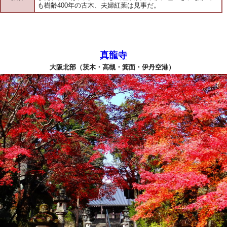
も樹齢400年の古木、夫婦紅葉は見事だ。
真龍寺
大阪北部（茨木・高槻・箕面・伊丹空港）