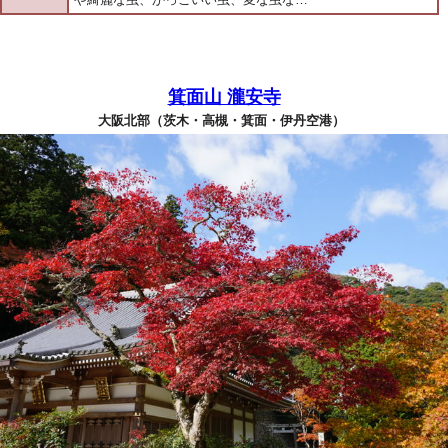
箕面山 瀧安寺
大阪北部（茨木・高槻・箕面・伊丹空港）