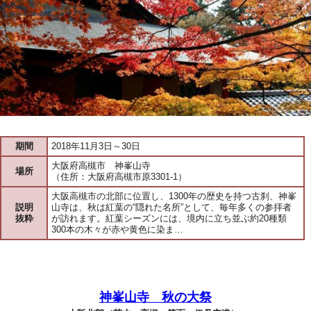
期間
2018年11月3日～30日
大阪府高槻市 神峯山寺
場所
（住所：大阪府高槻市原3301-1）
大阪高槻市の北部に位置し、1300年の歴史を持つ古刹、神峯
説明
山寺は、秋は紅葉の“隠れた名所”として、毎年多くの参拝者
抜粋
が訪れます。紅葉シーズンには、境内に立ち並ぶ約20種類
300本の木々が赤や黄色に染ま…
神峯山寺 秋の大祭