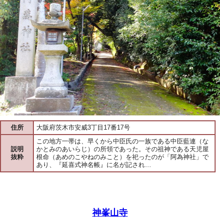
住所
大阪府茨木市安威3丁目17番17号
この地方一帯は、早くから中臣氏の一族である中臣藍連（な
説明
かとみのあいらじ）の所領であった。その祖神である天児屋
抜粋
根命（あめのこやねのみこと）を祀ったのが「阿為神社」で
あり、『延喜式神名帳』に名が記され…
神峯山寺