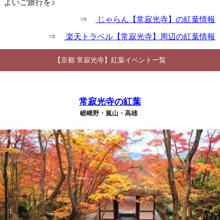
よいご旅行を♪
⇒
じゃらん【常寂光寺】の紅葉情報
⇒
楽天トラベル【常寂光寺】周辺の紅葉情報
【京都 常寂光寺】紅葉イベント一覧
常寂光寺の紅葉
嵯峨野・嵐山・高雄