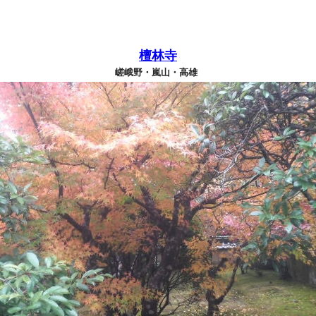
檀林寺
嵯峨野・嵐山・高雄