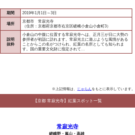
期間
2019年1月1日～3日
京都市 常寂光寺
場所
（住所：京都府京都市右京区嵯峨小倉山小倉町3）
小倉山の中腹に位置する常寂光寺へは、正月三が日に大勢の
説明
参拝者が初詣に訪れます。常寂光土に遊ぶような風情がある
抜粋
ことからこの名がつけられ、紅葉の名所としても知られま
す。国の重要文化財に指定されて…
※上記情報は、
じゃらん
をもとに表示しています。
【京都 常寂光寺】紅葉スポット一覧
常寂光寺
嵯峨野・嵐山・高雄