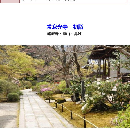
常寂光寺 初詣
嵯峨野・嵐山・高雄