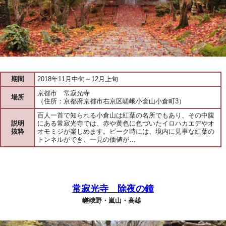
期間
2018年11月中旬～12月上旬
京都市 常寂光寺
場所
（住所：京都府京都市右京区嵯峨小倉山小倉町3）
百人一首で知られる小倉山は紅葉の名所でもあり、その中腹
説明
にある常寂光寺では、赤や黄色に色づいたイロハカエデやオ
抜粋
オモミジが楽しめます。ピーク時には、境内に見事な紅葉の
トンネルができ、一見の価値が…
常寂光寺 除夜の鐘
嵯峨野・嵐山・高雄