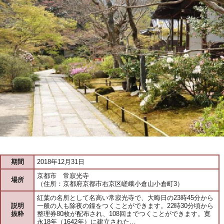
期間
2018年12月31日
京都市 常寂光寺
場所
（住所：京都府京都市右京区嵯峨小倉山小倉町3）
紅葉の名所として名高い常寂光寺で、大晦日の23時45分から
説明
一般の人も除夜の鐘をつくことができます。22時30分頃から
抜粋
整理券80枚が配布され、108回までつくことができます。寛
永18年（1642年）に建立された…