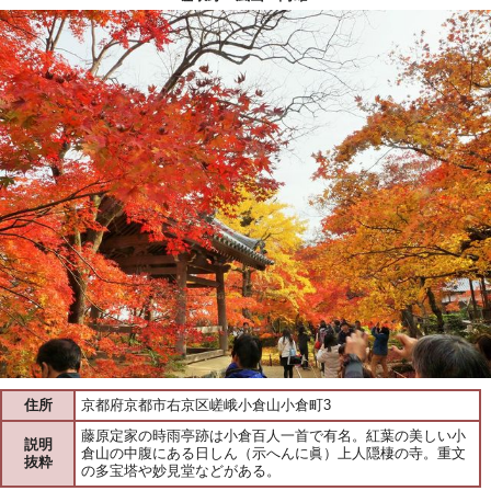
住所
京都府京都市右京区嵯峨小倉山小倉町3
藤原定家の時雨亭跡は小倉百人一首で有名。紅葉の美しい小
説明
倉山の中腹にある日しん（示へんに眞）上人隠棲の寺。重文
抜粋
の多宝塔や妙見堂などがある。