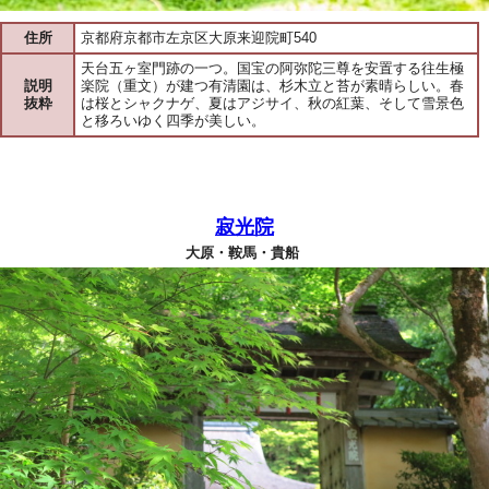
住所
京都府京都市左京区大原来迎院町540
天台五ヶ室門跡の一つ。国宝の阿弥陀三尊を安置する往生極
説明
楽院（重文）が建つ有清園は、杉木立と苔が素晴らしい。春
抜粋
は桜とシャクナゲ、夏はアジサイ、秋の紅葉、そして雪景色
と移ろいゆく四季が美しい。
寂光院
大原・鞍馬・貴船