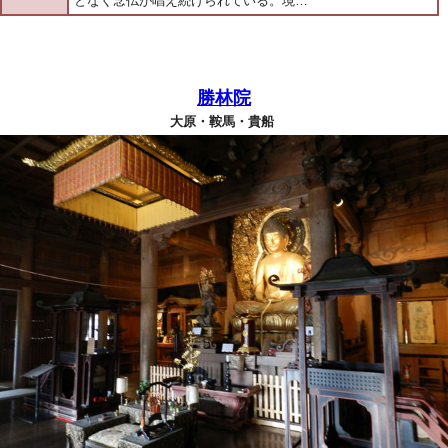
となく念仏が唱え続けられている。境…
勝林院
大原・鞍馬・貴船