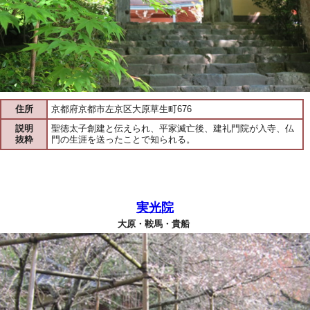
住所
京都府京都市左京区大原草生町676
説明
聖徳太子創建と伝えられ、平家滅亡後、建礼門院が入寺、仏
抜粋
門の生涯を送ったことで知られる。
実光院
大原・鞍馬・貴船