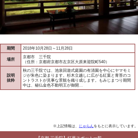
期間
2018年10月28日～11月28日
京都市 三千院
場所
（住所：京都府京都市左京区大原来迎院町540）
秋の三千院では、池泉回遊式庭園の有清園を中心にヤマモミ
説明
ジが朱色に染まります。杉木立越しに広がる紅葉と青苔のコ
抜粋
ントラストが見事な景観を織り成します。もみじまつり期間
中は、秘仏金色不動明王が御開…
※上記情報は、
じゃらん
をもとに表示しています。