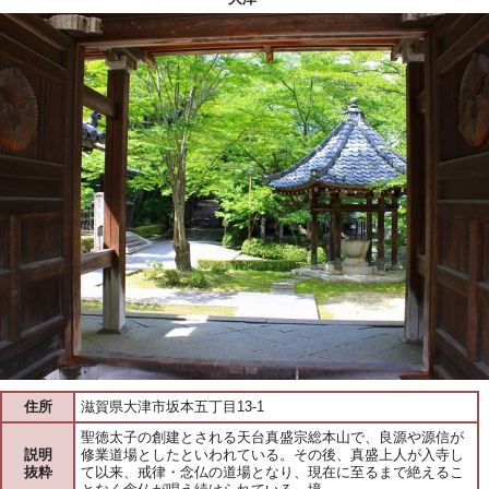
住所
滋賀県大津市坂本五丁目13-1
聖徳太子の創建とされる天台真盛宗総本山で、良源や源信が
説明
修業道場としたといわれている。その後、真盛上人が入寺し
抜粋
て以来、戒律・念仏の道場となり、現在に至るまで絶えるこ