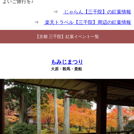
よいご旅行を♪
⇒
じゃらん【三千院】の紅葉情報
⇒
楽天トラベル【三千院】周辺の紅葉情報
【京都 三千院】紅葉イベント一覧
もみじまつり
大原・鞍馬・貴船