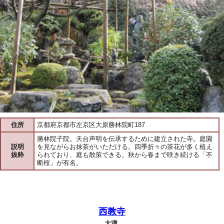
住所
京都府京都市左京区大原勝林院町187
勝林院子院。天台声明を伝承するために建立された寺。庭園
説明
を見ながらお抹茶がいただける。四季折々の茶花が多く植え
抜粋
られており、庭も散策できる。秋から春まで咲き続ける「不
断桜」が有名。
西教寺
大津