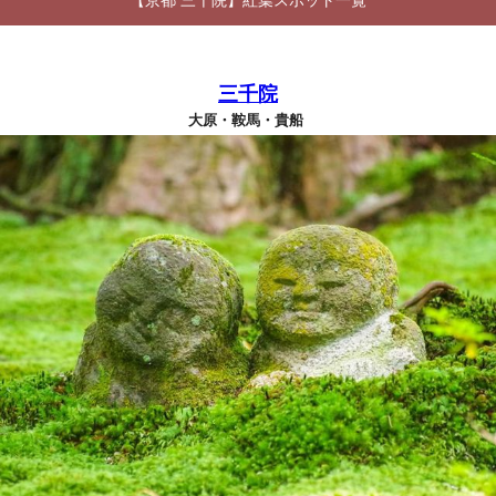
【京都 三千院】紅葉スポット一覧
三千院
大原・鞍馬・貴船