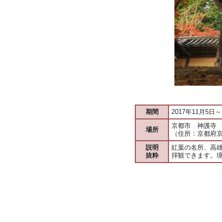
期間
2017年11月5日～
京都市 神護寺
場所
（住所：京都府京
説明
紅葉の名所、高
抜粋
拝観できます。