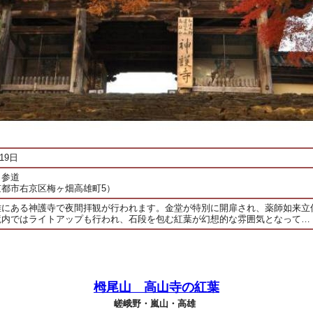
19日
 参道
都市右京区梅ヶ畑高雄町5）
雄にある神護寺で夜間拝観が行われます。金堂が特別に開扉され、薬師如来立
境内ではライトアップも行われ、石段を包む紅葉が幻想的な雰囲気となって…
栂尾山 高山寺の紅葉
嵯峨野・嵐山・高雄