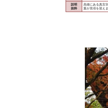
説明
高雄にある真言
抜粋
葉が見頃を迎え