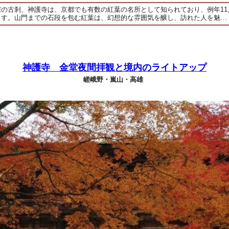
宗の古刹、神護寺は、京都でも有数の紅葉の名所として知られており、例年11
ます。山門までの石段を包む紅葉は、幻想的な雰囲気を醸し、訪れた人を魅…
神護寺 金堂夜間拝観と境内のライトアップ
嵯峨野・嵐山・高雄