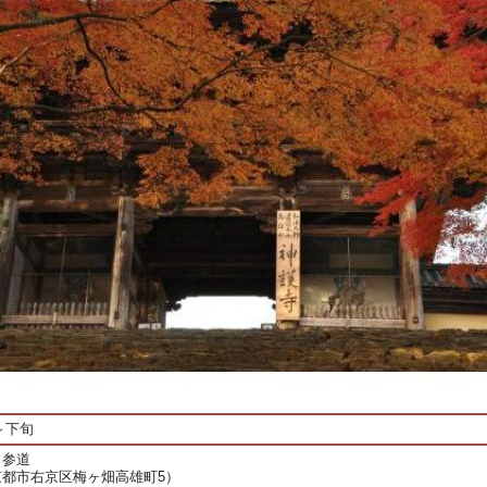
旬～下旬
 参道
都市右京区梅ヶ畑高雄町5）