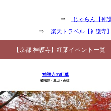
⇒
じゃらん【神護
⇒
楽天トラベル【神護寺
【京都 神護寺】紅葉イベント一覧
神護寺の紅葉
嵯峨野・嵐山・高雄