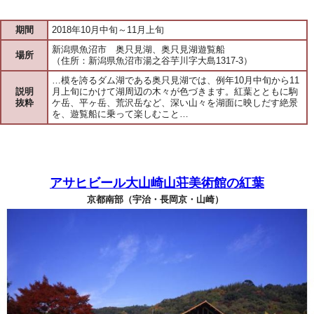
期間
2018年10月中旬～11月上旬
新潟県魚沼市 奥只見湖、奥只見湖遊覧船
場所
（住所：新潟県魚沼市湯之谷芋川字大島1317-3）
…模を誇るダム湖である奥只見湖では、例年10月中旬から11
説明
月上旬にかけて湖周辺の木々が色づきます。紅葉とともに駒
抜粋
ケ岳、平ヶ岳、荒沢岳など、深い山々を湖面に映しだす絶景
を、遊覧船に乗って楽しむこと…
アサヒビール大山崎山荘美術館の紅葉
京都南部（宇治・長岡京・山崎）