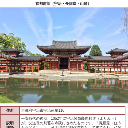
京都南部（宇治・長岡京・山崎）
住所
京都府宇治市宇治蓮華116
平安時代の後期、1052年に宇治関白藤原頼道（よりみち）
説明
が、父道長の別荘を寺院に改めたものです。「鳳凰堂（ほう
抜粋
おうどう）」は、その翌年に阿弥陀堂として建てられ、仏師