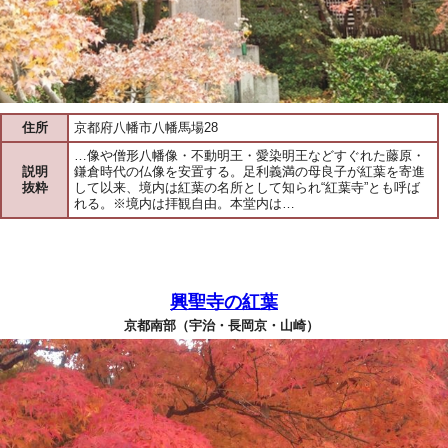
住所
京都府八幡市八幡馬場28
…像や僧形八幡像・不動明王・愛染明王などすぐれた藤原・
説明
鎌倉時代の仏像を安置する。足利義満の母良子が紅葉を寄進
抜粋
して以来、境内は紅葉の名所として知られ“紅葉寺”とも呼ば
れる。※境内は拝観自由。本堂内は…
興聖寺の紅葉
京都南部（宇治・長岡京・山崎）