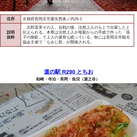
住所
京都府長岡京市粟生西条ノ内26-1
…次郎直実その人。合戦の後、法然上人のもとで出家したと
説明
伝えられる。本尊は法然上人が母親からの手紙で作った「張
抜粋
子の御影」で上人の遺骨も眠っている。秋には長岡京市観光
協会主催で「もみじ祭」が開催される。
道の駅 R290 とちお
柏崎・寺泊・長岡・魚沼（湯之谷）