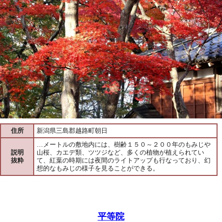
住所
新潟県三島郡越路町朝日
…メートルの敷地内には、樹齢１５０～２００年のもみじや
説明
山桜、カエデ類、ツツジなど、多くの植物が植えられてい
抜粋
て、紅葉の時期には夜間のライトアップも行なっており、幻
想的なもみじの様子を見ることができる。
平等院