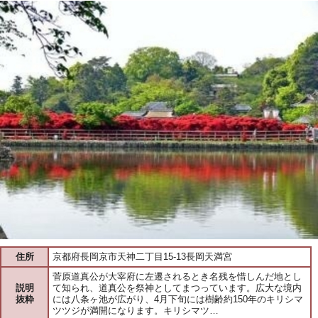
住所
京都府長岡京市天神二丁目15-13長岡天満宮
菅原道真公が大宰府に左遷されるとき名残を惜しんだ地とし
説明
て知られ、道真公を祭神としてまつっています。広大な境内
抜粋
には八条ヶ池が広がり、4月下旬には樹齢約150年のキリシマ
ツツジが満開になります。キリシマツ…