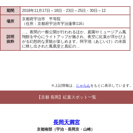
期間
2018年11月17日～18日・23日～25日・30日～12
京都府宇治市 平等院
場所
（住所：京都府宇治市宇治蓮華116）
…。夜間の一般公開が行われるほか、庭園やミュージアム鳳
説明
翔館を中心にライトアップが施され、夜空に紅葉が浮かび上
抜粋
がる幻想的な景観が楽しめます。阿字池（あじいけ）の水面
に映し出された鳳凰堂と真紅の…
※上記情報は、
じゃらん
をもとに表示しています。
【京都 長岡】紅葉スポット一覧
長岡天満宮
京都南部（宇治・長岡京・山崎）