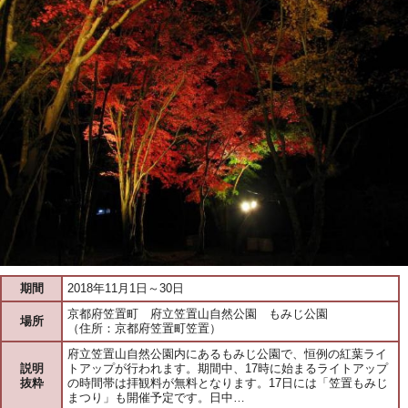
期間
2018年11月1日～30日
京都府笠置町 府立笠置山自然公園 もみじ公園
場所
（住所：京都府笠置町笠置）
府立笠置山自然公園内にあるもみじ公園で、恒例の紅葉ライ
説明
トアップが行われます。期間中、17時に始まるライトアップ
抜粋
の時間帯は拝観料が無料となります。17日には「笠置もみじ
まつり」も開催予定です。日中…