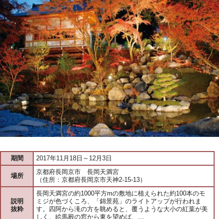
期間
2017年11月18日～12月3日
京都府長岡京市 長岡天満宮
場所
（住所：京都府長岡京市天神2-15-13）
長岡天満宮の約1000平方mの敷地に植えられた約100本のモ
説明
ミジが色づくころ、「錦景苑」のライトアップが行われま
抜粋
す。四阿から滝の方を眺めると、覆うような大小の紅葉が美
しく、絵馬殿の窓から東を望めば、…