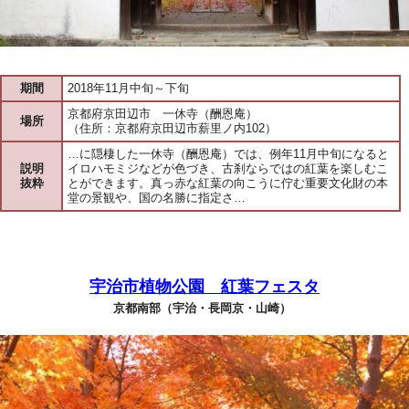
期間
2018年11月中旬～下旬
京都府京田辺市 一休寺（酬恩庵）
場所
（住所：京都府京田辺市薪里ノ内102）
…に隠棲した一休寺（酬恩庵）では、例年11月中旬になると
説明
イロハモミジなどが色づき、古刹ならではの紅葉を楽しむこ
抜粋
とができます。真っ赤な紅葉の向こうに佇む重要文化財の本
堂の景観や、国の名勝に指定さ…
宇治市植物公園 紅葉フェスタ
京都南部（宇治・長岡京・山崎）