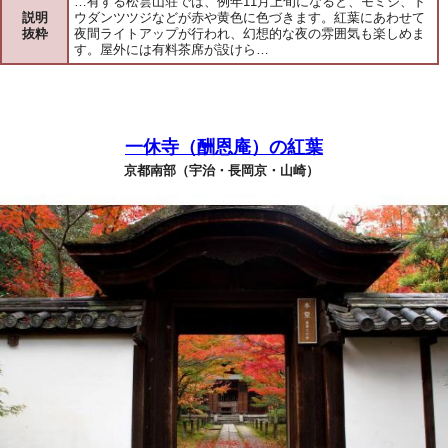
…有する松雲山荘では、例年11月上旬になると、モミジ、ド
説明
ウダンツツジなどが赤や黄色に色づきます。紅葉にあわせて
抜粋
夜間ライトアップが行われ、幻想的な夜の雰囲気も楽しめま
す。屋外には有料茶席が設けら…
一休寺（酬恩庵）の紅葉
京都南部（宇治・長岡京・山崎）