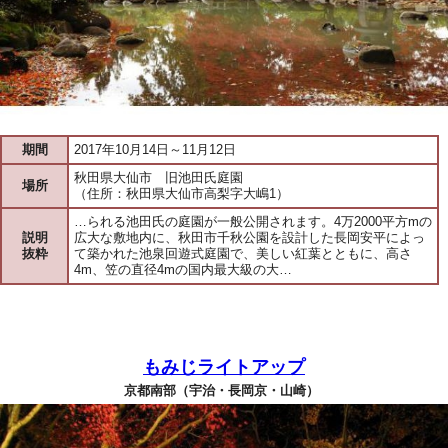
期間
2017年10月14日～11月12日
秋田県大仙市 旧池田氏庭園
場所
（住所：秋田県大仙市高梨字大嶋1）
…られる池田氏の庭園が一般公開されます。4万2000平方mの
説明
広大な敷地内に、秋田市千秋公園を設計した長岡安平によっ
抜粋
て築かれた池泉回遊式庭園で、美しい紅葉とともに、高さ
4m、笠の直径4mの国内最大級の大…
もみじライトアップ
京都南部（宇治・長岡京・山崎）