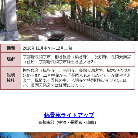
期間
2018年11月中旬～12月上旬
京都府長岡京市 柳谷観音（楊谷寺）、光明寺、長岡天満宮
場所
（住所：京都府長岡京市浄土谷堂ノ谷2）
柳谷観音（楊谷寺）、光明寺、長岡天満宮で、樹木が色づき
説明
始める例年11月中旬から「長岡京もみじめぐり」が開催され
抜粋
ます。風情ある景観の中、光明寺で特別拝観が行われるほ
か、長岡天満宮では紅葉に染まる…
錦景苑ライトアップ
京都南部（宇治・長岡京・山崎）