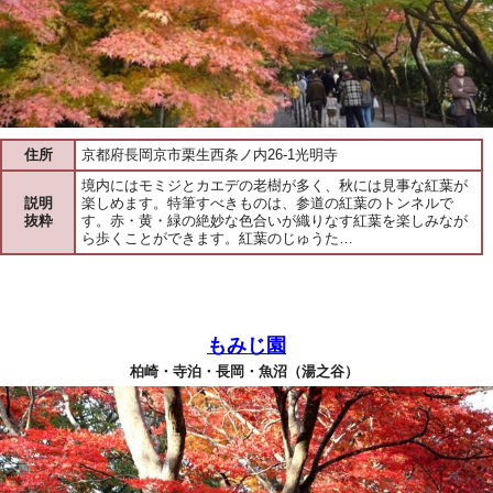
住所
京都府長岡京市栗生西条ノ内26-1光明寺
境内にはモミジとカエデの老樹が多く、秋には見事な紅葉が
説明
楽しめます。特筆すべきものは、参道の紅葉のトンネルで
抜粋
す。赤・黄・緑の絶妙な色合いが織りなす紅葉を楽しみなが
ら歩くことができます。紅葉のじゅうた…
もみじ園
柏崎・寺泊・長岡・魚沼（湯之谷）