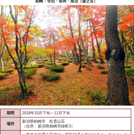
柏崎・寺泊・長岡・魚沼（湯之谷）
期間
2018年10月下旬～11月下旬
新潟県柏崎市 松雲山荘
場所
（住所：新潟県柏崎市緑町3）