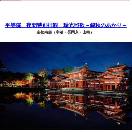
平等院 夜間特別拝観 瑞光照歓～錦秋のあかり～
京都南部（宇治・長岡京・山崎）