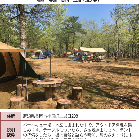
柏崎・寺泊・長岡・魚沼（湯之谷）
住所
新潟県長岡市小国町上岩田208
バーベキュー場、木立に囲まれた中で、アウトドア料理を楽
説明
しめます。テーブルについたら、さぁ焼きましょう。テント
抜粋
の準備をしたら、後は自然と語らう時間。鳥のさえずりに耳