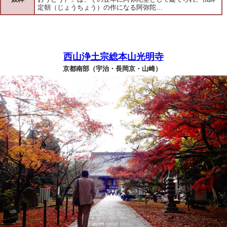
定朝（じょうちょう）の作になる阿弥陀…
西山浄土宗総本山光明寺
京都南部（宇治・長岡京・山崎）