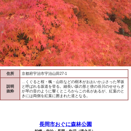
住所
京都府宇治市宇治山田27-1
…くぐると桜・楓・山吹などの樹木がおおいかぶさった琴坂
説明
と呼ばれる坂道を登る。細長い坂の形と傍の谷川のせせらぎ
抜粋
が琴の音のように響くところからこの名があるが、紅葉のと
きには両側を紅葉に囲まれた道となる。
長岡市おぐに森林公園