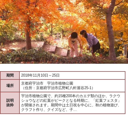
期間
2018年11月10日～25日
京都府宇治市 宇治市植物公園
場所
（住所：京都府宇治市広野町八軒屋谷25-1）
宇治市植物公園で、約15種200本のカエデ類のほか、ラクウ
説明
ショウなどの紅葉がピークとなる時期に、「紅葉フェスタ」
抜粋
が開催されます。期間中は土日祝を中心に、秋の植物遊び、
クラフト作り、クイズなど、子…