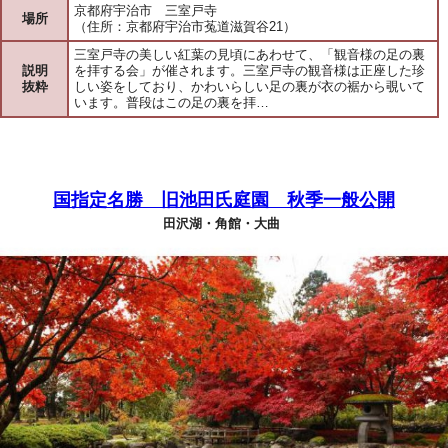
京都府宇治市 三室戸寺
場所
（住所：京都府宇治市菟道滋賀谷21）
三室戸寺の美しい紅葉の見頃にあわせて、「観音様の足の裏
説明
を拝する会」が催されます。三室戸寺の観音様は正座した珍
抜粋
しい姿をしており、かわいらしい足の裏が衣の裾から覗いて
います。普段はこの足の裏を拝…
国指定名勝 旧池田氏庭園 秋季一般公開
田沢湖・角館・大曲