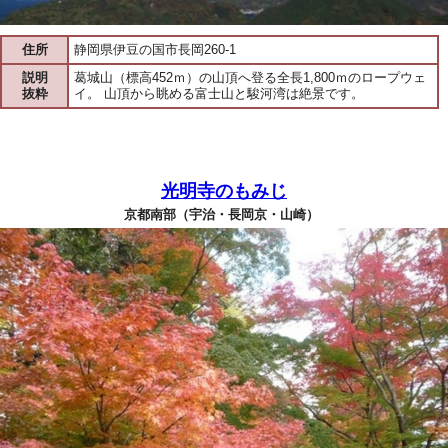
住所
静岡県伊豆の国市長岡260-1
説明
葛城山（標高452ｍ）の山頂へ登る全長1,800ｍのロープウェ
抜粋
イ。 山頂から眺める富士山と駿河湾は絶景です。
光明寺のもみじ
京都南部（宇治・長岡京・山崎）