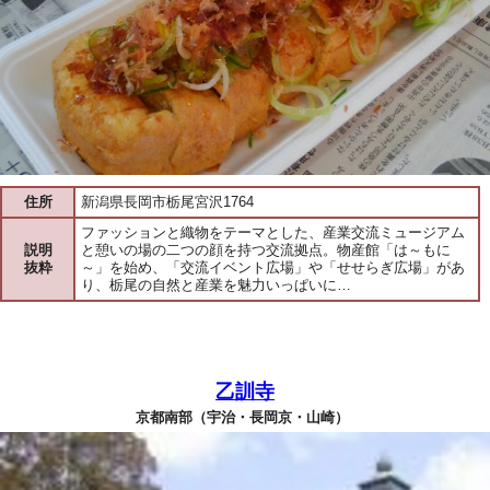
住所
新潟県長岡市栃尾宮沢1764
ファッションと織物をテーマとした、産業交流ミュージアム
説明
と憩いの場の二つの顔を持つ交流拠点。物産館「は～もに
抜粋
～」を始め、「交流イベント広場」や「せせらぎ広場」があ
り、栃尾の自然と産業を魅力いっぱいに…
乙訓寺
京都南部（宇治・長岡京・山崎）