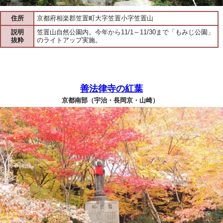
住所
京都府相楽郡笠置町大字笠置小字笠置山
説明
笠置山自然公園内。今年から11/1～11/30まで「もみじ公園」
抜粋
のライトアップ実施。
善法律寺の紅葉
京都南部（宇治・長岡京・山崎）