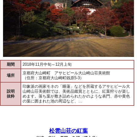
期間
2018年11月中旬～12月上旬
京都府大山崎町 アサヒビール大山崎山荘美術館
場所
（住所：京都府大山崎町銭原5-3）
印象派の画家モネの「睡蓮」などを所蔵するアサヒビール大
説明
山崎山荘美術館では、美術品鑑賞とともに、紅葉狩りが楽し
抜粋
めます。落ち葉が敷き詰められたかのような表門、赤や黄色
の葉に囲まれた池の周辺など、…
松雲山荘の紅葉