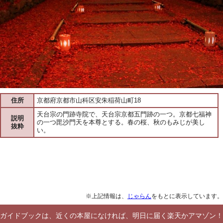
住所
京都府京都市山科区安朱稲荷山町18
天台宗の門跡寺院で、天台宗京都五門跡の一つ。京都七福神
説明
の一つ毘沙門天を本尊とする。春の桜、秋のもみじが美し
抜粋
い。
※上記情報は、
じゃらん
をもとに表示しています。
ガイドブックは、近くの本屋になければ、明日に届く楽天かアマゾン！