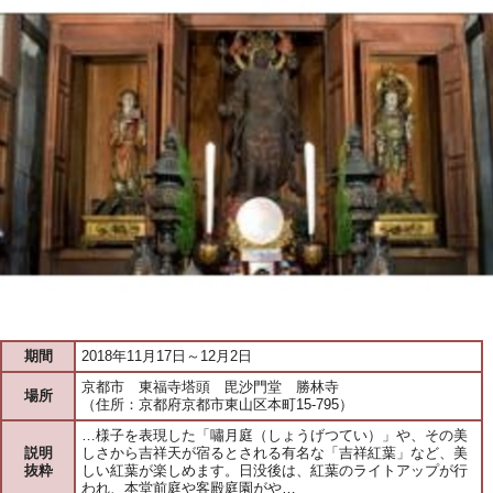
期間
2018年11月17日～12月2日
京都市 東福寺塔頭 毘沙門堂 勝林寺
場所
（住所：京都府京都市東山区本町15-795）
…様子を表現した「嘯月庭（しょうげつてい）」や、その美
説明
しさから吉祥天が宿るとされる有名な「吉祥紅葉」など、美
抜粋
しい紅葉が楽しめます。日没後は、紅葉のライトアップが行
われ、本堂前庭や客殿庭園がや…