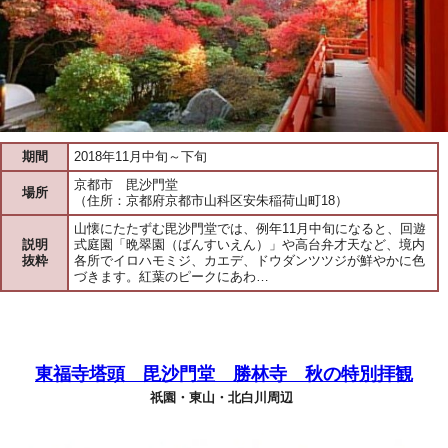
期間
2018年11月中旬～下旬
京都市 毘沙門堂
場所
（住所：京都府京都市山科区安朱稲荷山町18）
山懐にたたずむ毘沙門堂では、例年11月中旬になると、回遊
説明
式庭園「晩翠園（ばんすいえん）」や高台弁才天など、境内
抜粋
各所でイロハモミジ、カエデ、ドウダンツツジが鮮やかに色
づきます。紅葉のピークにあわ…
東福寺塔頭 毘沙門堂 勝林寺 秋の特別拝観
祇園・東山・北白川周辺