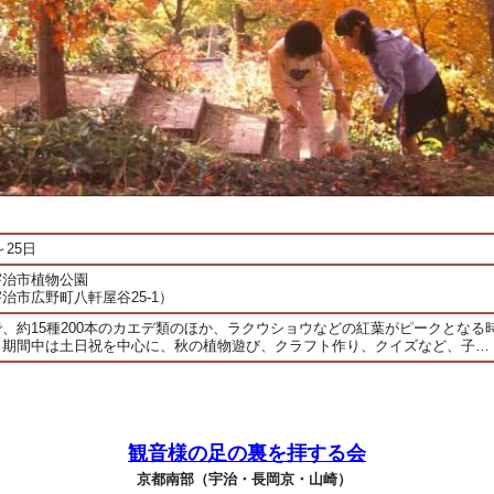
～25日
宇治市植物公園
治市広野町八軒屋谷25-1）
、約15種200本のカエデ類のほか、ラクウショウなどの紅葉がピークとなる
。期間中は土日祝を中心に、秋の植物遊び、クラフト作り、クイズなど、子…
観音様の足の裏を拝する会
京都南部（宇治・長岡京・山崎）