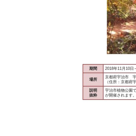
期間
2018年11月10日
京都府宇治市 
場所
（住所：京都府宇
説明
宇治市植物公園で
抜粋
が開催されます