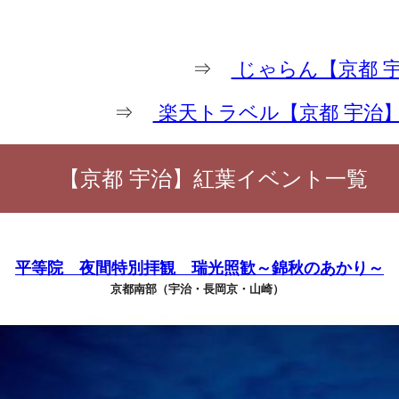
⇒
じゃらん【京都 
⇒
楽天トラベル【京都 宇治
【京都 宇治】紅葉イベント一覧
平等院 夜間特別拝観 瑞光照歓～錦秋のあかり～
京都南部（宇治・長岡京・山崎）