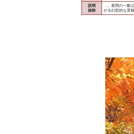
説明
…。夜間の一般
抜粋
がる幻想的な景