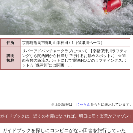
住所
京都府亀岡市篠町山本神田7-1（保津川ベース）
リバーアドベンチャークラブについて 【京都保津川ラフティ
説明
ングなら関西圏から日帰りで行けるお勧めスポット♪】 ☆関
抜粋
西有数の急流スポットにして”関西NO.1”のラフティングスポ
ット☆ ”保津川”には関西一…
※上記情報は、
じゃらん
をもとに表示しています。
ガイドブックは、近くの本屋になければ、明日に届く楽天かアマゾン！
ガイドブックを探しにコンビニがない田舎を旅行していた