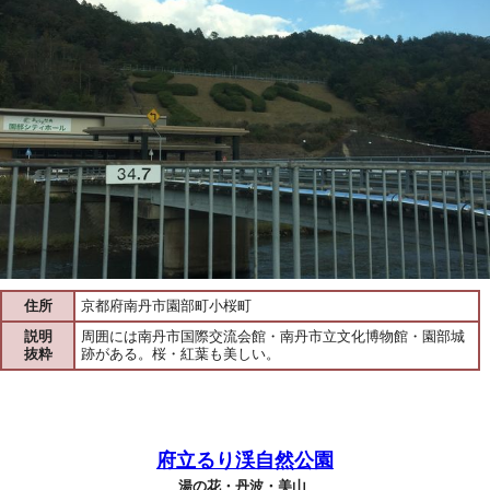
住所
京都府南丹市園部町小桜町
説明
周囲には南丹市国際交流会館・南丹市立文化博物館・園部城
抜粋
跡がある。桜・紅葉も美しい。
府立るり渓自然公園
湯の花・丹波・美山