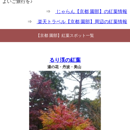
よいご旅行を♪
⇒
じゃらん【京都 園部】の紅葉情報
⇒
楽天トラベル【京都 園部】周辺の紅葉情報
【京都 園部】紅葉スポット一覧
るり渓の紅葉
湯の花・丹波・美山