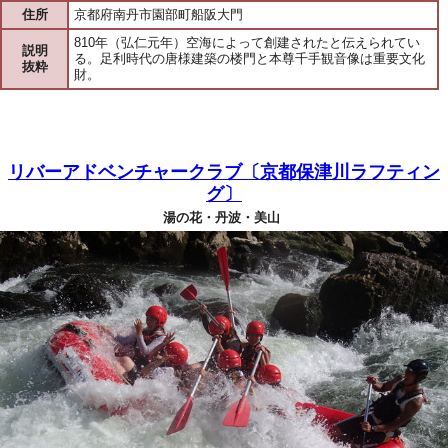
住所
京都府南丹市園部町船阪大門
810年（弘仁元年）空海によって創建されたと伝えられてい
説明
る。足利時代の唐様建築の楼門と本尊千手観音像は重要文化
抜粋
財。
リバーアドベンチャークラブ〔京都保津川ラフティン
グ〕
湯の花・丹波・美山