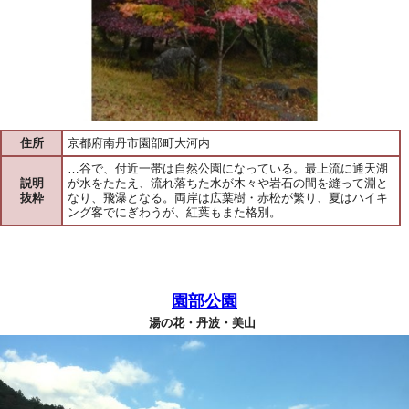
住所
京都府南丹市園部町大河内
…谷で、付近一帯は自然公園になっている。最上流に通天湖
説明
が水をたたえ、流れ落ちた水が木々や岩石の間を縫って淵と
抜粋
なり、飛瀑となる。両岸は広葉樹・赤松が繁り、夏はハイキ
ング客でにぎわうが、紅葉もまた格別。
園部公園
湯の花・丹波・美山