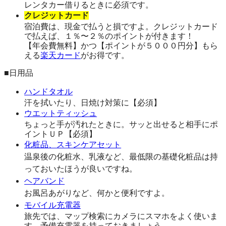
レンタカー借りるときに必須です。
クレジットカード
宿泊費は、現金で払うと損ですよ。クレジットカード
で払えば、１％〜２％のポイントが付きます！
【年会費無料】かつ【ポイントが５０００円分】もら
える
楽天カード
がお得です。
■日用品
ハンドタオル
汗を拭いたり、日焼け対策に【必須】
ウエットティッシュ
ちょっと手が汚れたときに。サッと出せると相手にポ
イントＵＰ【必須】
化粧品、スキンケアセット
温泉後の化粧水、乳液など、最低限の基礎化粧品は持
っておいたほうが良いですね。
ヘアバンド
お風呂あがりなど、何かと便利ですよ。
モバイル充電器
旅先では、マップ検索にカメラにスマホをよく使いま
す。予備充電器を持っておきましょう。