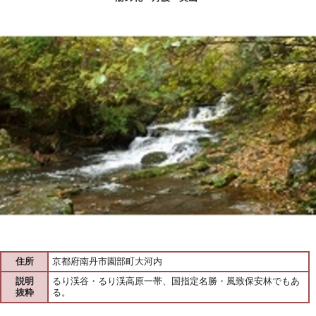
住所
京都府南丹市園部町大河内
説明
るり渓谷・るり渓高原一帯、国指定名勝・風致保安林でもあ
抜粋
る。