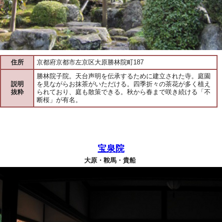
住所
京都府京都市左京区大原勝林院町187
勝林院子院。天台声明を伝承するために建立された寺。庭園
説明
を見ながらお抹茶がいただける。四季折々の茶花が多く植え
抜粋
られており、庭も散策できる。秋から春まで咲き続ける「不
断桜」が有名。
宝泉院
大原・鞍馬・貴船