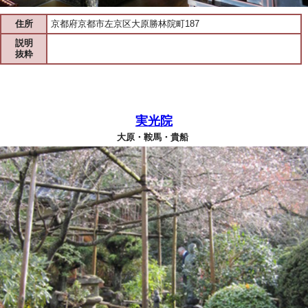
住所
京都府京都市左京区大原勝林院町187
説明
抜粋
実光院
大原・鞍馬・貴船