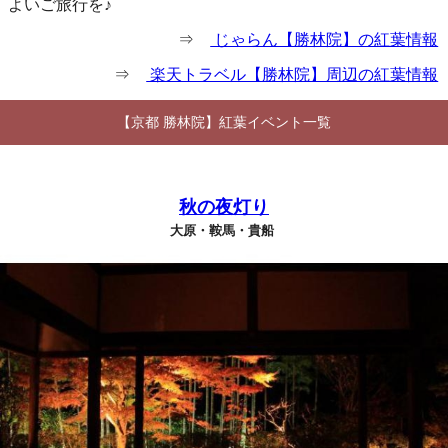
よいご旅行を♪
⇒
じゃらん【勝林院】の紅葉情報
⇒
楽天トラベル【勝林院】周辺の紅葉情報
【京都 勝林院】紅葉イベント一覧
秋の夜灯り
大原・鞍馬・貴船