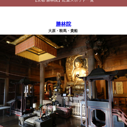
【京都 勝林院】紅葉スポット一覧
勝林院
大原・鞍馬・貴船