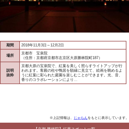
期間
2018年11月3日～12月2日
京都市 宝泉院
場所
（住所：京都府京都市左京区大原勝林院町187）
京都大原の宝泉院で、紅葉を美しく照らすライトアップが行
説明
われます。客殿の柱や鴨居を額縁に見立て、絵画を眺めるよ
抜粋
うに紅葉に彩られた庭園を楽しむことができます。光、音、
香りのコラボレーションにより…
※上記情報は、
じゃらん
をもとに表示しています。