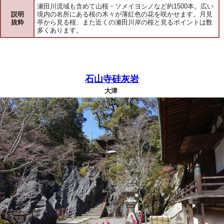
瀬田川流域も含めて山桜・ソメイヨシノなど約1500本。広い
説明
境内の名所にある桜の木々が薄紅色の花を咲かせます。月見
抜粋
亭から見る桜、また近くの瀬田川岸の桜と見るポイントは数
多くあります。
石山寺硅灰岩
大津