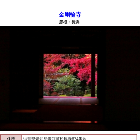
金剛輪寺
彦根・長浜
住所
滋賀県愛知郡愛荘町松尾寺874番地