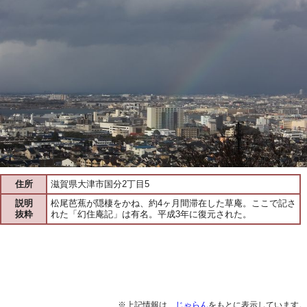
住所
滋賀県大津市国分2丁目5
説明
松尾芭蕉が隠棲をかね、約4ヶ月間滞在した草庵。ここで記さ
抜粋
れた「幻住庵記」は有名。平成3年に復元された。
※上記情報は、
じゃらん
をもとに表示しています。