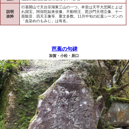
行基開山で天台宗湖東三山の一つ。本堂は天平大悲閣とよば
説明
れ国宝。阿弥陀如来坐像、不動明王、毘沙門天増立像、十一
抜粋
面観音、四天王像等、重文多数。11月中旬の紅葉シーズンの
「血染めのもみじ」は有名。
芭蕉の句碑
加賀・小松・辰口