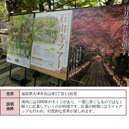
住所
滋賀県大津市石山寺1丁目1-1在世
境内には1000本のモミジがあり、一度に赤くなるのではなく
説明
順々に紅葉していくのが特徴です。紅葉の時期にはライトア
抜粋
ップも行われ、幻想的な世界が楽しめます。