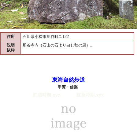
住所
石川県小松市那谷町ユ122
説明
那谷寺内（石山の石より白し秋の風）。
抜粋
東海自然歩道
甲賀・信楽