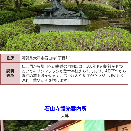
住所
滋賀県大津市石山寺1丁目1-1
仁王門から境内への参道の両側には、200年もの樹齢をもつ
説明
というキリシマツツジが数十本植えられており、4月下旬から
抜粋
真紅の花を咲かせます。広い境内や参道がツツジに埋め尽く
され、華やかさを増します。
石山寺観光案内所
大津