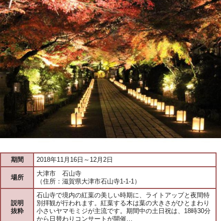
期間
2018年11月16日～12月2日
大津市 石山寺
場所
（住所：滋賀県大津市石山寺1-1-1）
石山寺で境内の紅葉の美しい時期に、ライトアップと夜間特
説明
別拝観が行われます。紅葉する木は葉の大きさがひとまわり
抜粋
小さいヤマモミジが主流です。期間中の土日祝は、18時30分
から日替わりコンサートが開催…