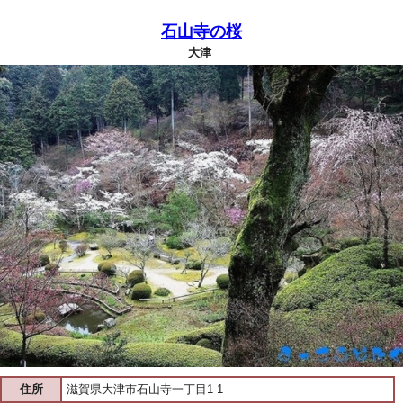
石山寺の桜
大津
住所
滋賀県大津市石山寺一丁目1-1