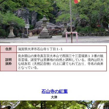
住所
滋賀県大津市石山寺１丁目１-１
良弁開山の東寺真言宗大本山で西国三十三霊場第１３番の観
説明
音霊場。諸堂宇は景勝地の自然と調和している。境内は巨大
抜粋
な硅灰石（天然記念物）の上に建てられており、寺名の由来
となっている。
石山寺の紅葉
大津