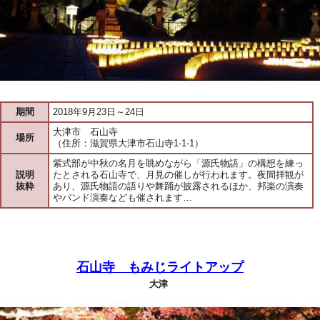
期間
2018年9月23日～24日
大津市 石山寺
場所
（住所：滋賀県大津市石山寺1-1-1）
紫式部が中秋の名月を眺めながら「源氏物語」の構想を練っ
説明
たとされる石山寺で、月見の催しが行われます。夜間拝観が
抜粋
あり、源氏物語の語りや舞踊が披露されるほか、邦楽の演奏
やバンド演奏なども催されます…
石山寺 もみじライトアップ
大津