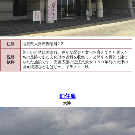
住所
滋賀県大津市御陵町2-2
美しい自然に囲まれ、豊かな歴史と文化を育んできた先人た
説明
ちの足跡である文化財や資料を収集し、公開する目的で建て
抜粋
られた施設です。安藤広重の近江八景や３５０年前の大津の
復元模型などをはじめ、イラスト・映…
幻住庵
大津