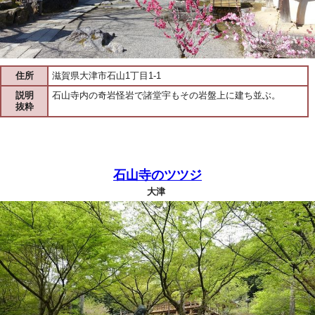
住所
滋賀県大津市石山1丁目1-1
説明
石山寺内の奇岩怪岩で諸堂宇もその岩盤上に建ち並ぶ。
抜粋
石山寺のツツジ
大津