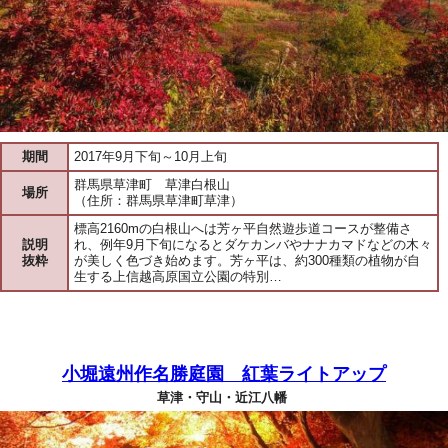
期間
2017年9月下旬～10月上旬
群馬県草津町 草津白根山
場所
（住所：群馬県草津町草津）
標高2160mの白根山へは芳ヶ平自然遊歩道コースが整備さ
説明
れ、例年9月下旬になるとダケカンバやナナカマドなどの木々
抜粋
が美しく色づき始めます。芳ヶ平は、約300種類の植物が自
生する上信越高原国立公園の特別…
小堀遠州作名勝庭園 紅葉ライトアップ
草津・守山・近江八幡