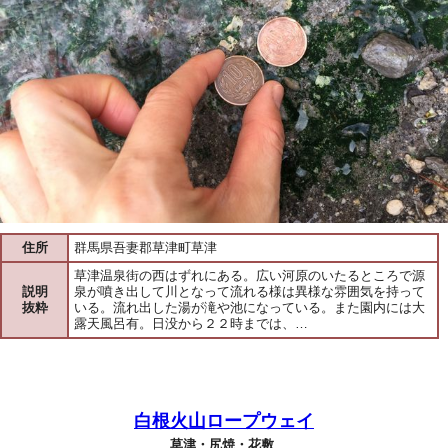
住所
群馬県吾妻郡草津町草津
草津温泉街の西はずれにある。広い河原のいたるところで源
説明
泉が噴き出して川となって流れる様は異様な雰囲気を持って
抜粋
いる。流れ出した湯が滝や池になっている。また園内には大
露天風呂有。日没から２２時までは、…
白根火山ロープウェイ
草津・尻焼・花敷