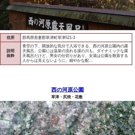
住所
群馬県吾妻郡草津町草津521-3
青空の下、開放的な気分で入浴できる、西の河原公園内の露
説明
天風呂。公園には温泉の流れる湯の川も。ダイナミックな露
抜粋
天風呂だけど、男女の仕切りがあり、女湯は公園を散策する
人からは見えないように、細やかな配…
西の河原公園
草津・尻焼・花敷