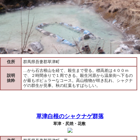
住所
群馬県吾妻郡草津町
…から石古根山を経て、殺生まで登る。標高差は４００ｍ
説明
で、２時間余りで１周できる。殺生河原から温泉街へ下るの
抜粋
が最もポピュラーなコース。高山植物が咲き乱れ、シャクナ
ゲの群生が見事。秋の紅葉もすばらしい。
草津白根のシャクナゲ群落
草津・尻焼・花敷