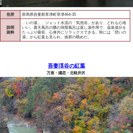
住所
群馬県吾妻郡草津町草津464-35
…いの湯」、ジェット水流の「気泡浴」があり、どれも心地
説明
いい。露天風呂の隣の洞窟風呂は蒸し湯作用で、温泉成分を
抜粋
たっぷり吸収、心身共にリラックスできる。秋には「憩いの
湯」から紅葉も見られ、抜群の眺めだ。
吾妻渓谷の紅葉
万座・嬬恋・北軽井沢