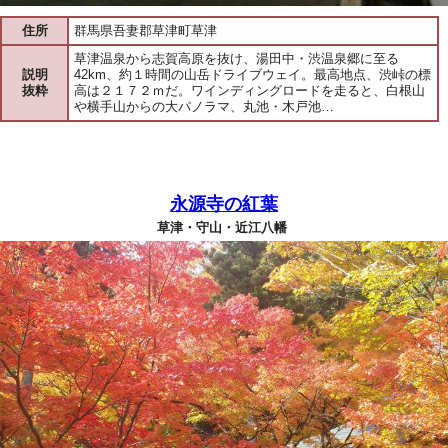
住所
群馬県吾妻郡草津町草津
草津温泉から志賀高原を抜け、湯田中・渋温泉郷に至る
説明
42km、約１時間の山岳ドライブウェイ。最高地点、渋峠の標
抜粋
高は２１７２ｍだ。ワインディングロードを走ると、白根山
や横手山からの大パノラマ、丸池・木戸池…
永源寺の紅葉
草津・守山・近江八幡