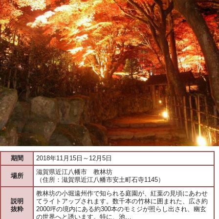
期間
2018年11月15日～12月5日
滋賀県近江八幡市 教林坊
場所
（住所：滋賀県近江八幡市安土町石寺1145）
教林坊の小堀遠州作で知られる庭園が、紅葉の見頃にあわせ
説明
てライトアップされます。数千本の竹林に囲まれた、広さ約
抜粋
2000坪の境内にある約300本のモミジが照らし出され、幽玄
の世界へと誘います。特に、池…