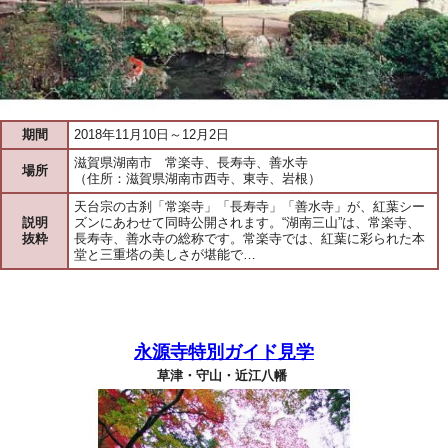
期間
2018年11月10日～12月2日
滋賀県湖南市 常楽寺、長寿寺、善水寺
場所
（住所：滋賀県湖南市西寺、東寺、岩根）
天台宗の古刹「常楽寺」「長寿寺」「善水寺」が、紅葉シー
説明
ズンにあわせて同時公開されます。“湖南三山”は、常楽寺、
抜粋
長寿寺、善水寺の総称です。常楽寺では、紅葉に彩られた本
堂と三重塔の美しさが堪能で…
永源寺特別ガイド見学
草津・守山・近江八幡