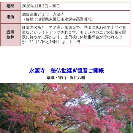
期間
2018年11月3日～30日
滋賀県東近江市 永源寺
場所
（住所：滋賀県東近江市永源寺高野町41）
紅葉の名所として名高い永源寺で、見頃にあわせて山門や参
説明
道などがライトアップされます。モミジやカエデの紅葉が闇
抜粋
夜に鮮やかに浮かぶ中、土日祝に体験坐禅会が行われるほ
か、11月17日と18日には、ミニラ…
永源寺 秘仏世継ぎ観音ご開帳
草津・守山・近江八幡