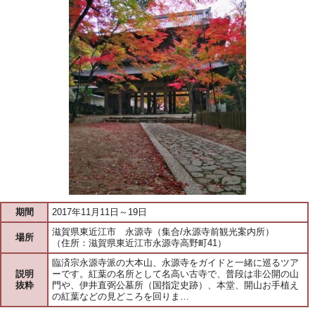
期間
2017年11月11日～19日
滋賀県東近江市 永源寺（集合/永源寺前観光案内所）
場所
（住所：滋賀県東近江市永源寺高野町41）
臨済宗永源寺派の大本山、永源寺をガイドと一緒に巡るツア
説明
ーです。紅葉の名所として名高い古寺で、普段は非公開の山
抜粋
門や、伊井直弼公墓所（国指定史跡）、本堂、開山お手植え
の紅葉などの見どころを回りま…