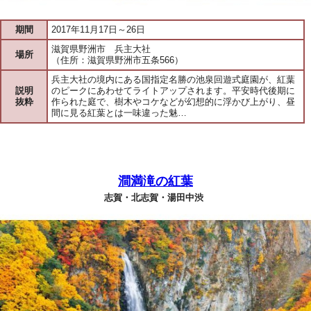
期間
2017年11月17日～26日
滋賀県野洲市 兵主大社
場所
（住所：滋賀県野洲市五条566）
兵主大社の境内にある国指定名勝の池泉回遊式庭園が、紅葉
説明
のピークにあわせてライトアップされます。平安時代後期に
抜粋
作られた庭で、樹木やコケなどが幻想的に浮かび上がり、昼
間に見る紅葉とは一味違った魅…
澗満滝の紅葉
志賀・北志賀・湯田中渋