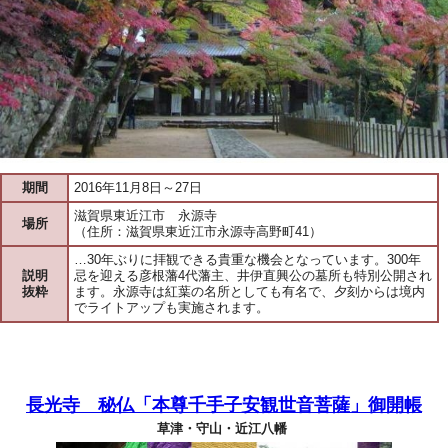
期間
2016年11月8日～27日
滋賀県東近江市 永源寺
場所
（住所：滋賀県東近江市永源寺高野町41）
…30年ぶりに拝観できる貴重な機会となっています。300年
説明
忌を迎える彦根藩4代藩主、井伊直興公の墓所も特別公開され
抜粋
ます。永源寺は紅葉の名所としても有名で、夕刻からは境内
でライトアップも実施されます。
長光寺 秘仏「本尊千手子安観世音菩薩」御開帳
草津・守山・近江八幡