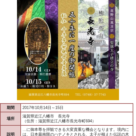
期間
2017年10月14日～15日
滋賀県近江八幡市 長光寺
場所
（住所：滋賀県近江八幡市長光寺町694）
…に御本尊を拝観できる大変貴重な機会となります。境内に
説明
は、日本最南限のハナノキとされる、太子が植えた伝説の木