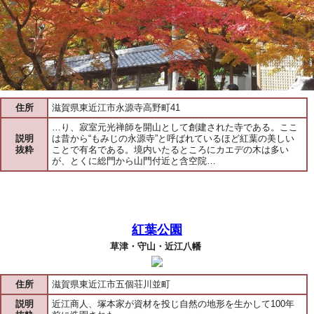
住所
滋賀県東近江市永源寺高野町41
…り、寂室元光禅師を開山として創建された寺である。ここ
説明
は昔から“もみじの永源寺”と呼ばれているほど紅葉の美しい
抜粋
ことで有名である。境内いたるところにカエデの木は多い
が、とくに総門から山門付近と含空院…
紅葉公園
草津・守山・近江八幡
住所
滋賀県東近江市五個荘川並町
説明
近江商人、塚本家が資材を投じ自然の地形を生かして100年