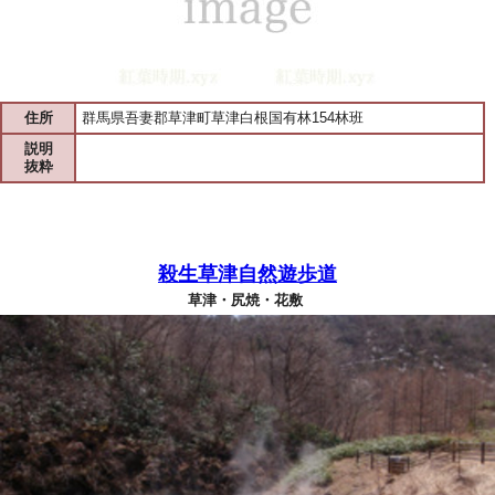
住所
群馬県吾妻郡草津町草津白根国有林154林班
説明
抜粋
殺生草津自然遊歩道
草津・尻焼・花敷