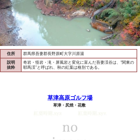
住所
群馬県吾妻郡長野原町大字川原湯
説明
奇岩・怪岩・滝・屏風岩と変化に富んだ吾妻渓谷は、“関東の
抜粋
耶馬渓″と呼ばれ、秋の紅葉は格別である。
草津高原ゴルフ場
草津・尻焼・花敷