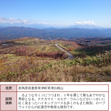
住所
群馬県吾妻郡草津町草津白根山
…るようなモミジにつつまれ，１年を通じて最もあでやかな
説明
季節となる。ナナカマド・カエデ・ウルシなどがいっせいに
抜粋
紅く染まったハイキングコースを歩くのもまた格別。ロープ
ウェイからの紅葉空中散策も格別です。