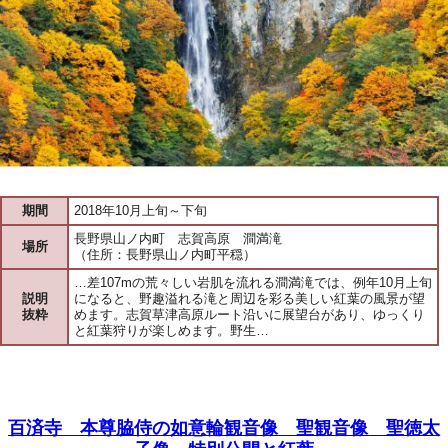
期間
2018年10月上旬～下旬
長野県山ノ内町 志賀高原 澗満滝
場所
（住所：長野県山ノ内町平穏）
…差107mの荒々しい岩肌を流れる澗満滝では、例年10月上旬
説明
になると、野趣溢れる滝と周辺を彩る美しい紅葉の風景が望
抜粋
めます。志賀草津高原ルート沿いに展望台があり、ゆっくり
と紅葉狩りが楽しめます。野生…
百済寺 本尊脇侍の如意輪観音像 聖観音像 聖徳太