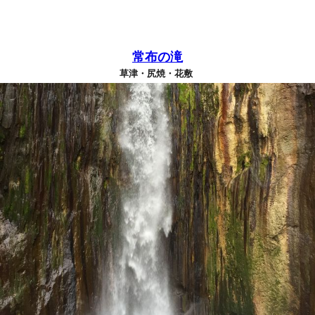
常布の滝
草津・尻焼・花敷