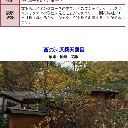
住所
群馬県吾妻郡草津町一帯
数あるハイキングコースの中で、アズマシャクナゲ、ハクサ
説明
ンシャクナゲの群生を見ることができます。 開花時期が１
抜粋
ヶ月程度異なるため、シャクナゲを長く鑑賞することができ
ます。
西の河原露天風呂
草津・尻焼・花敷