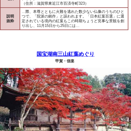
（住所：滋賀県東近江市百済寺町323）
…際、本尊とともに火難を逃れた数少ない仏像のうちのひと
説明
つで、「院派の銘作」と謳われます。「日本紅葉百選」に選
抜粋
定されている境内の紅葉もこの時期ちょうど見事な景観を創
り出し、11月15日から25日には…
国宝湖南三山紅葉めぐり
甲賀・信楽