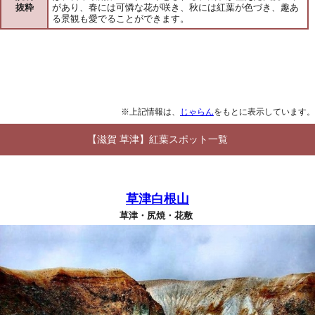
抜粋
があり、春には可憐な花が咲き、秋には紅葉が色づき、趣あ
る景観も愛でることができます。
※上記情報は、
じゃらん
をもとに表示しています。
【滋賀 草津】紅葉スポット一覧
草津白根山
草津・尻焼・花敷