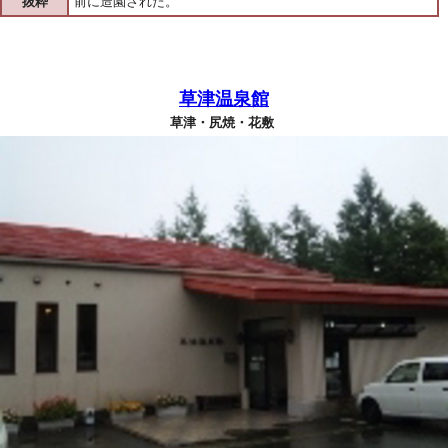
抜粋
前に造園された。
草津温泉館
草津・尻焼・花敷