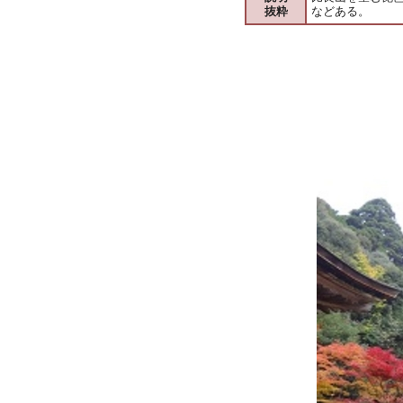
抜粋
などある。