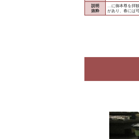
説明
…に御本尊を拝
抜粋
があり、春には