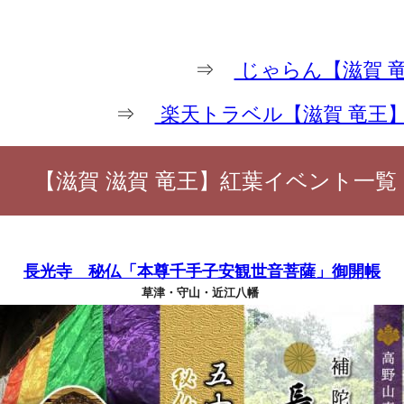
⇒
じゃらん【滋賀 
⇒
楽天トラベル【滋賀 竜王
【滋賀 滋賀 竜王】紅葉イベント一覧
長光寺 秘仏「本尊千手子安観世音菩薩」御開帳
草津・守山・近江八幡