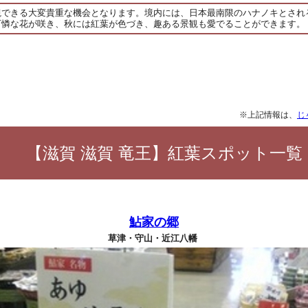
観できる大変貴重な機会となります。境内には、日本最南限のハナノキとされ
可憐な花が咲き、秋には紅葉が色づき、趣ある景観も愛でることができます。
※上記情報は、
じ
【滋賀 滋賀 竜王】紅葉スポット一覧
鮎家の郷
草津・守山・近江八幡