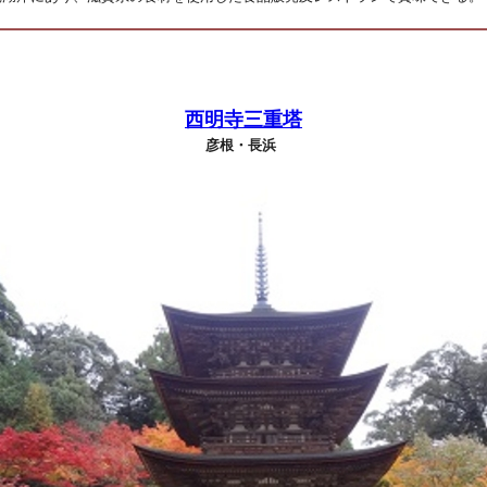
西明寺三重塔
彦根・長浜