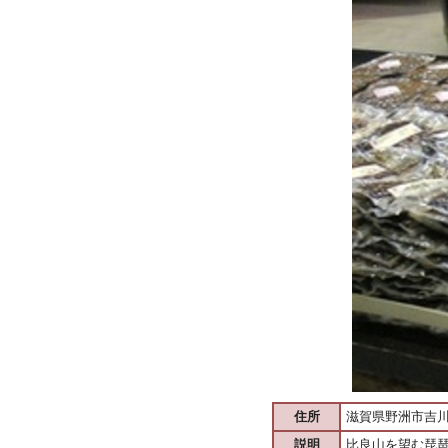
住所
滋賀県野洲市吉川4
説明
比良山を望む琵