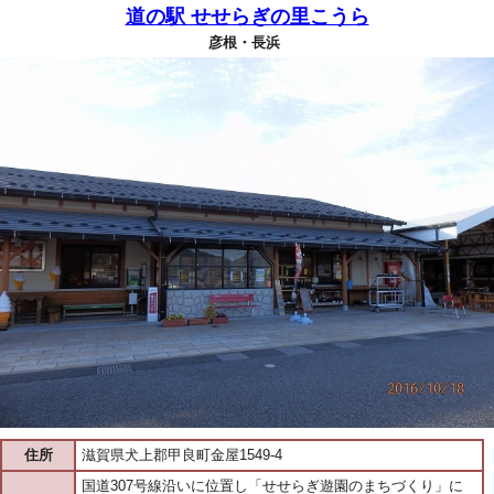
道の駅 せせらぎの里こうら
彦根・長浜
住所
滋賀県犬上郡甲良町金屋1549-4
国道307号線沿いに位置し「せせらぎ遊園のまちづくり」に