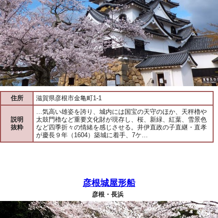
住所
滋賀県彦根市金亀町1-1
…気高い雄姿を誇り、城内には国宝の天守のほか、天秤櫓や
説明
太鼓門櫓など重要文化財が現存し、桜、新緑、紅葉、雪景色
抜粋
など四季折々の情緒を感じさせる。井伊直政の子直継・直孝
が慶長９年（1604）築城に着手、7ケ…
彦根城屋形船
彦根・長浜