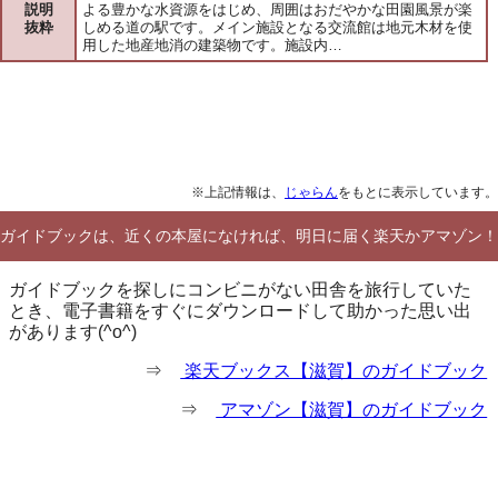
説明
よる豊かな水資源をはじめ、周囲はおだやかな田園風景が楽
抜粋
しめる道の駅です。メイン施設となる交流館は地元木材を使
用した地産地消の建築物です。施設内…
※上記情報は、
じゃらん
をもとに表示しています。
ガイドブックは、近くの本屋になければ、明日に届く楽天かアマゾン！
ガイドブックを探しにコンビニがない田舎を旅行していた
とき、電子書籍をすぐにダウンロードして助かった思い出
があります(^o^)
⇒
楽天ブックス【滋賀】のガイドブック
⇒
アマゾン【滋賀】のガイドブック