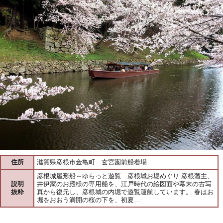
住所
滋賀県彦根市金亀町 玄宮園前船着場
彦根城屋形船～ゆらっと遊覧 彦根城お堀めぐり 彦根藩主、
説明
井伊家のお殿様の専用船を、江戸時代の絵図面や幕末の古写
抜粋
真から復元し、彦根城の内堀で遊覧運航しています。 春はお
堀をおおう満開の桜の下を、初夏…