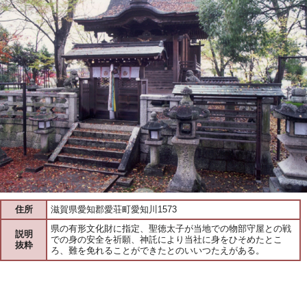
住所
滋賀県愛知郡愛荘町愛知川1573
県の有形文化財に指定、聖徳太子が当地での物部守屋との戦
説明
での身の安全を祈願、神託により当社に身をひそめたとこ
抜粋
ろ、難を免れることができたとのいいつたえがある。