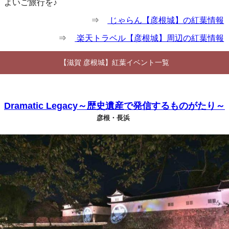
よいご旅行を♪
⇒
じゃらん【彦根城】の紅葉情報
⇒
楽天トラベル【彦根城】周辺の紅葉情報
【滋賀 彦根城】紅葉イベント一覧
Dramatic Legacy～歴史遺産で発信するものがたり～
彦根・長浜