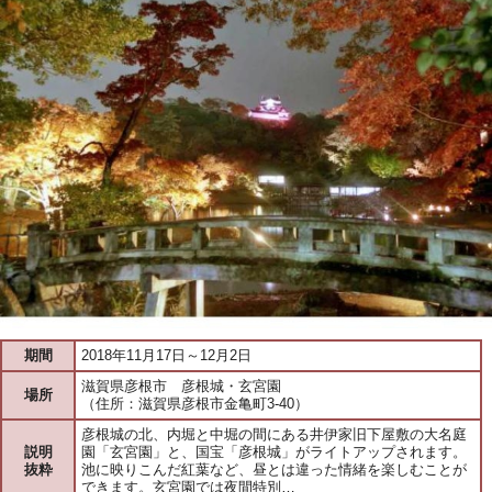
期間
2018年11月17日～12月2日
滋賀県彦根市 彦根城・玄宮園
場所
（住所：滋賀県彦根市金亀町3-40）
彦根城の北、内堀と中堀の間にある井伊家旧下屋敷の大名庭
説明
園「玄宮園」と、国宝「彦根城」がライトアップされます。
抜粋
池に映りこんだ紅葉など、昼とは違った情緒を楽しむことが
できます。玄宮園では夜間特別…