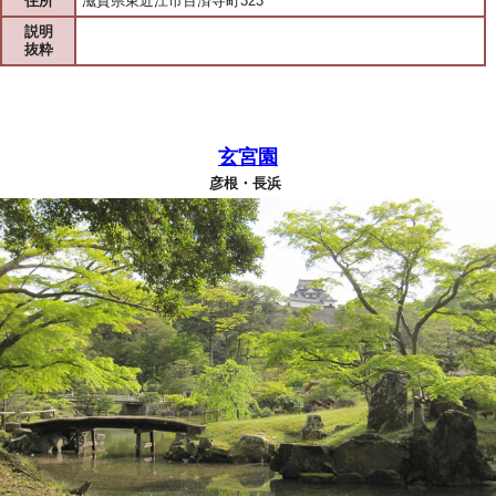
住所
滋賀県東近江市百済寺町323
説明
抜粋
玄宮園
彦根・長浜