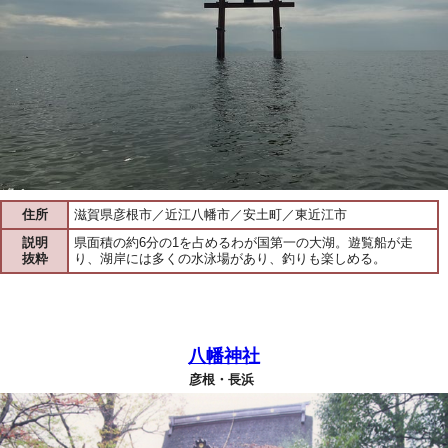
住所
滋賀県彦根市／近江八幡市／安土町／東近江市
説明
県面積の約6分の1を占めるわが国第一の大湖。遊覧船が走
抜粋
り、湖岸には多くの水泳場があり、釣りも楽しめる。
八幡神社
彦根・長浜