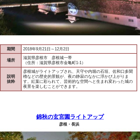
期間
2018年9月21日～12月2日
滋賀県彦根市 彦根城一帯
場所
（住所：滋賀県彦根市金亀町1-1）
彦根城がライトアップされ、天守や内堀の石垣、佐和口多聞
説明
櫓などの歴史的景観が、夜の静寂のなかに浮かび上がりま
抜粋
す。紅葉に彩られて、芸術的な空間へと生まれ変わった城の
夜景を楽しむことができます。
錦秋の玄宮園ライトアップ
彦根・長浜