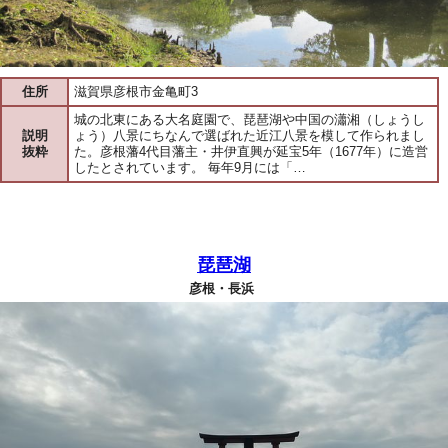
住所
滋賀県彦根市金亀町3
城の北東にある大名庭園で、琵琶湖や中国の瀟湘（しょうし
説明
ょう）八景にちなんで選ばれた近江八景を模して作られまし
抜粋
た。彦根藩4代目藩主・井伊直興が延宝5年（1677年）に造営
したとされています。 毎年9月には「…
琵琶湖
彦根・長浜