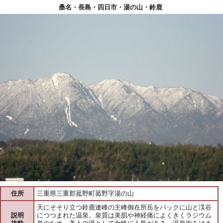
桑名・長島・四日市・湯の山・鈴鹿
住所
三重県三重郡菰野町菰野字湯の山
天にそそり立つ鈴鹿連峰の主峰御在所岳をバックに山と渓谷
説明
につつまれた温泉。泉質は美肌や神経痛によくきくラジウム