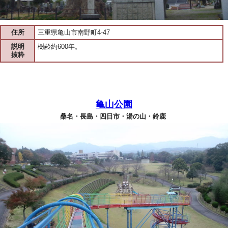
住所
三重県亀山市南野町4-47
説明
樹齢約600年。
抜粋
亀山公園
桑名・長島・四日市・湯の山・鈴鹿