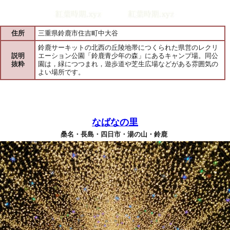
住所
三重県鈴鹿市住吉町中大谷
鈴鹿サーキットの北西の丘陵地帯につくられた県営のレクリ
説明
エーション公園「鈴鹿青少年の森」にあるキャンプ場。同公
抜粋
園は，緑につつまれ，遊歩道や芝生広場などがある雰囲気の
よい場所です。
なばなの里
桑名・長島・四日市・湯の山・鈴鹿