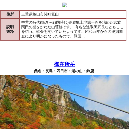
住所
三重県亀山市関町鷲山
中世の時代(鎌倉～戦国時代)鈴鹿亀山地域一円を治めた武族
説明
関氏の砦をかねた山荘跡です。 有名な連歌師宗長などもここ
抜粋
を訪れ、歌会を開いていたようです。昭和52年からの発掘調
査により明かになったもので、戦国…
御在所岳
桑名・長島・四日市・湯の山・鈴鹿