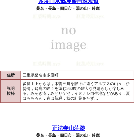
多度山水郷展望自然歩道
桑名・長島・四日市・湯の山・鈴鹿
住所
三重県桑名市多度町
多度山上からは，木曽三川を眼下に遠くアルプスの山々，伊
説明
勢湾，鈴鹿の峰々を望む360度の雄大な見晴らしが楽しめ
抜粋
る。みそぎ滝，みどりケ池，イヌナシ自生地などがあり，夏
はもちろん，春は新緑，秋の紅葉をたず…
正法寺山荘跡
桑名・長島・四日市・湯の山・鈴鹿