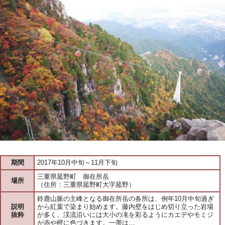
期間
2017年10月中旬～11月下旬
三重県菰野町 御在所岳
場所
（住所：三重県菰野町大字菰野）
鈴鹿山脈の主峰となる御在所岳の各所は、例年10月中旬過ぎ
説明
から紅葉で染まり始めます。藤内壁をはじめ切り立った岩場
抜粋
が多く、渓流沿いには大小の滝を彩るようにカエデやモミジ
が赤や橙に色づきます。一帯は…