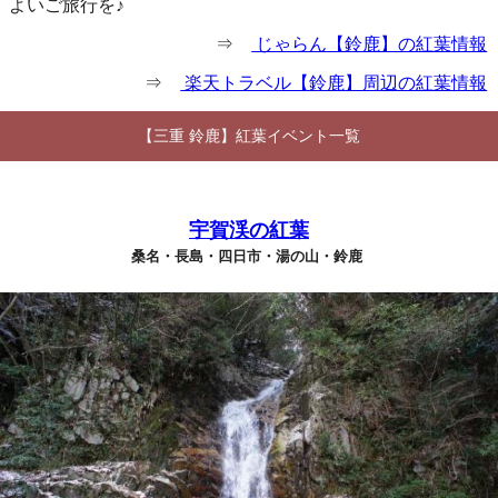
よいご旅行を♪
⇒
じゃらん【鈴鹿】の紅葉情報
⇒
楽天トラベル【鈴鹿】周辺の紅葉情報
【三重 鈴鹿】紅葉イベント一覧
宇賀渓の紅葉
桑名・長島・四日市・湯の山・鈴鹿