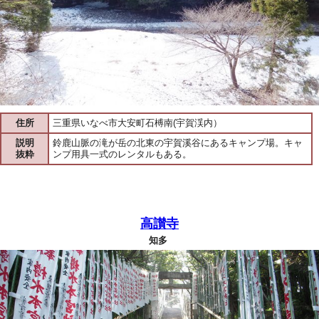
住所
三重県いなべ市大安町石榑南(宇賀渓内）
説明
鈴鹿山脈の滝が岳の北東の宇賀溪谷にあるキャンプ場。キャ
抜粋
ンプ用具一式のレンタルもある。
高讃寺
知多