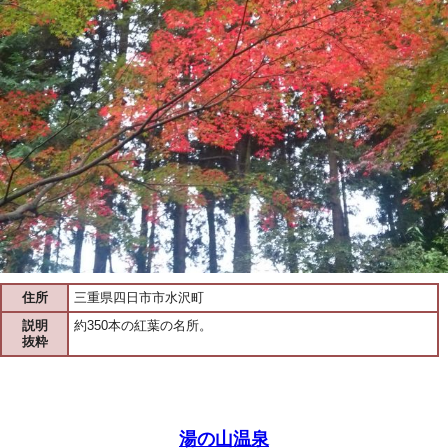
住所
三重県四日市市水沢町
説明
約350本の紅葉の名所。
抜粋
湯の山温泉