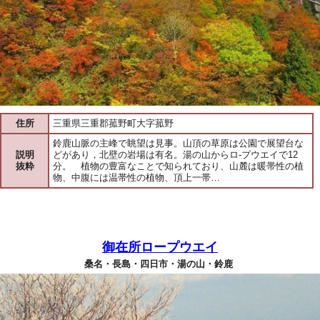
住所
三重県三重郡菰野町大字菰野
鈴鹿山脈の主峰で眺望は見事。山頂の草原は公園で展望台な
説明
どがあり，北壁の岩場は有名。湯の山からロ-プウエイで12
抜粋
分。 植物の豊富なことで知られており、山麓は暖帯性の植
物、中腹には温帯性の植物、頂上一帯…
御在所ロープウエイ
桑名・長島・四日市・湯の山・鈴鹿