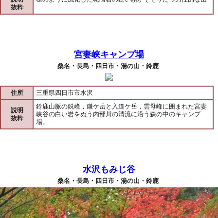
抜粋
宮妻峡キャンプ場
桑名・長島・四日市・湯の山・鈴鹿
住所
三重県四日市市水沢
鈴鹿山脈の鋭峰，鎌ケ岳と入道ケ岳，雲母峰に囲まれた宮妻
説明
峡谷の白い岩をぬう内部川の清流に沿う森の中のキャンプ
抜粋
場。
水沢もみじ谷
桑名・長島・四日市・湯の山・鈴鹿