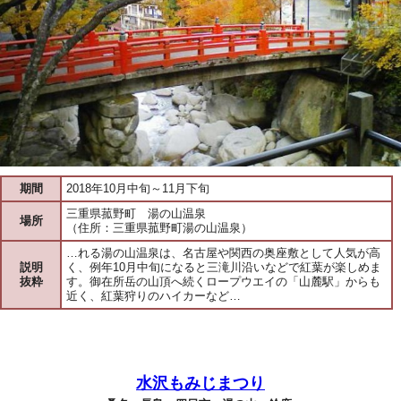
期間
2018年10月中旬～11月下旬
三重県菰野町 湯の山温泉
場所
（住所：三重県菰野町湯の山温泉）
…れる湯の山温泉は、名古屋や関西の奥座敷として人気が高
説明
く、例年10月中旬になると三滝川沿いなどで紅葉が楽しめま
抜粋
す。御在所岳の山頂へ続くロープウエイの「山麓駅」からも
近く、紅葉狩りのハイカーなど…
水沢もみじまつり