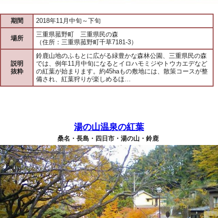
期間
2018年11月中旬～下旬
三重県菰野町 三重県民の森
場所
（住所：三重県菰野町千草7181-3）
鈴鹿山地のふもとに広がる緑豊かな森林公園、三重県民の森
説明
では、例年11月中旬になるとイロハモミジやトウカエデなど
抜粋
の紅葉が始まります。約45haもの敷地には、散策コースが整
備され、紅葉狩りが楽しめるほ…
湯の山温泉の紅葉
桑名・長島・四日市・湯の山・鈴鹿