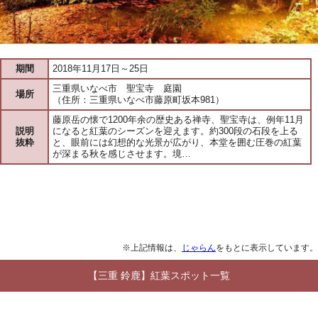
期間
2018年11月17日～25日
三重県いなべ市 聖宝寺 庭園
場所
（住所：三重県いなべ市藤原町坂本981）
藤原岳の懐で1200年余の歴史ある禅寺、聖宝寺は、例年11月
説明
になると紅葉のシーズンを迎えます。約300段の石段を上る
抜粋
と、眼前には幻想的な光景が広がり、本堂を囲む圧巻の紅葉
が深まる秋を感じさせます。境…
※上記情報は、
じゃらん
をもとに表示しています。
【三重 鈴鹿】紅葉スポット一覧