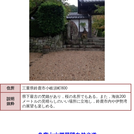
住所
三重県鈴鹿市小岐須町800
県下最古の梵鐘があり，桜の名所でもある。また，海抜200
説明
メートルの見晴らしのいい場所に立地し，鈴鹿市内や伊勢湾
抜粋
の展望も楽しめる。