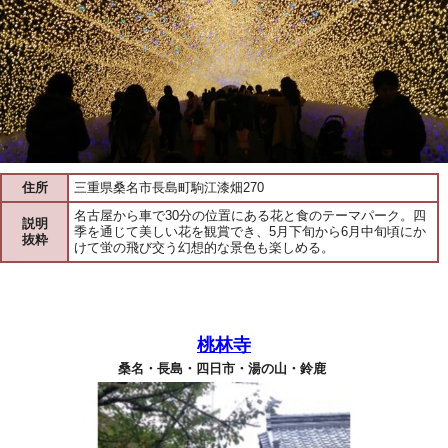
住所
三重県桑名市長島町駒江漆畑270
名古屋から車で30分の位置にある花と食のテーマパーク。四
説明
季を通じて美しい花を観賞でき、5月下旬から6月中旬頃にか
抜粋
けて蛍の飛び交う幻想的な景色も楽しめる。
桃林寺
桑名・長島・四日市・湯の山・鈴鹿