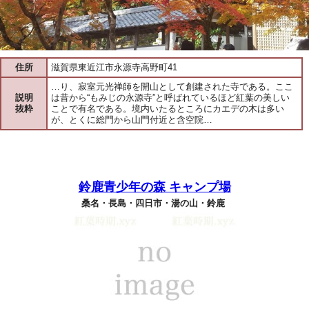
住所
滋賀県東近江市永源寺高野町41
…り、寂室元光禅師を開山として創建された寺である。ここ
説明
は昔から“もみじの永源寺”と呼ばれているほど紅葉の美しい
抜粋
ことで有名である。境内いたるところにカエデの木は多い
が、とくに総門から山門付近と含空院…
鈴鹿青少年の森 キャンプ場
桑名・長島・四日市・湯の山・鈴鹿