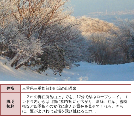
住所
三重県三重郡菰野町湯の山温泉
…２ｍの御在所岳山上までを、12分で結ぶロープウエイ。ゴ
説明
ンドラ内からは目前に御在所岳が広がり、新緑、紅葉、雪模
抜粋
様など四季折々の変化に富んだ景色を見せてくれる。さら
に、運がよければ岩場を飛び跳ねるニホ…