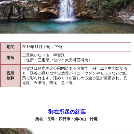
期間
2018年11月中旬～下旬
三重県いなべ市 宇賀渓
場所
（住所：三重県いなべ市大安町石榑南）
宇賀渓は鈴鹿国定公園内にある名勝で、例年11月中旬になる
説明
と、渓谷が織りなす自然美がベニドウダンやモミジなどの紅
抜粋
葉で彩られます。滝めぐりが楽しめる遊歩道が整備され、長
尾滝、五階滝、燕滝、魚止滝、…
御在所岳の紅葉
桑名・長島・四日市・湯の山・鈴鹿