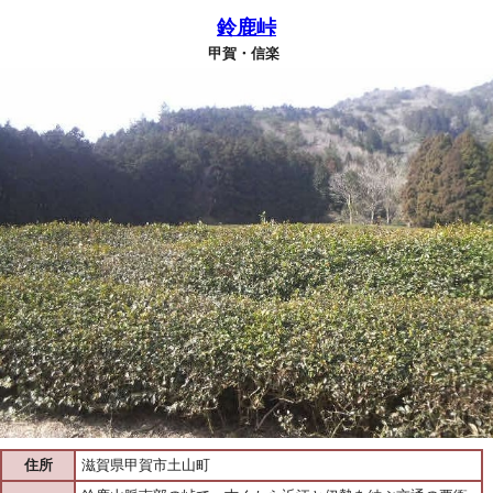
鈴鹿峠
甲賀・信楽
住所
滋賀県甲賀市土山町