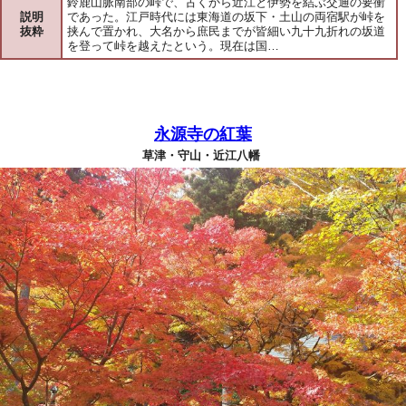
鈴鹿山脈南部の峠で、古くから近江と伊勢を結ぶ交通の要衝
説明
であった。江戸時代には東海道の坂下・土山の両宿駅が峠を
抜粋
挟んで置かれ、大名から庶民までが皆細い九十九折れの坂道
を登って峠を越えたという。現在は国…
永源寺の紅葉
草津・守山・近江八幡