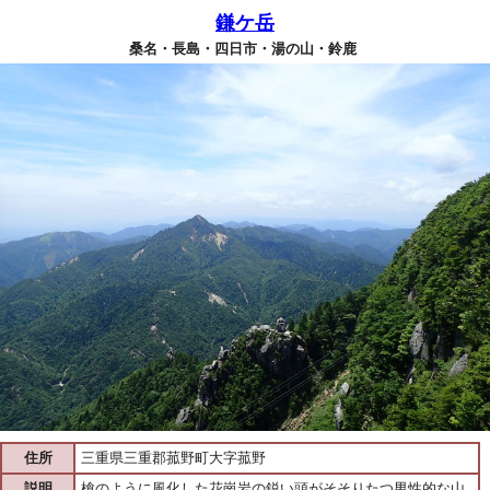
鎌ケ岳
桑名・長島・四日市・湯の山・鈴鹿
住所
三重県三重郡菰野町大字菰野
説明
槍のように風化した花崗岩の鋭い頭がそそりたつ男性的な山