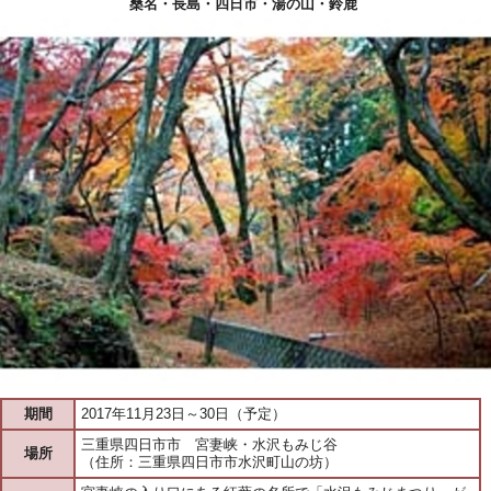
桑名・長島・四日市・湯の山・鈴鹿
期間
2017年11月23日～30日（予定）
三重県四日市市 宮妻峡・水沢もみじ谷
場所
（住所：三重県四日市市水沢町山の坊）