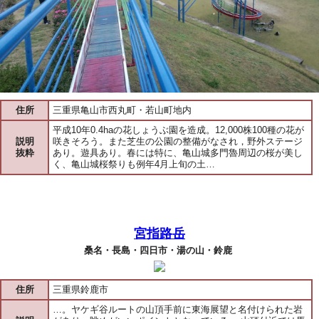
住所
三重県亀山市西丸町・若山町地内
平成10年0.4haの花しょうぶ園を造成。12,000株100種の花が
説明
咲きそろう。また芝生の公園の整備がなされ，野外ステージ
抜粋
あり。遊具あり。春には特に、亀山城多門魯周辺の桜が美し
く、亀山城桜祭りも例年4月上旬の土…
宮指路岳
桑名・長島・四日市・湯の山・鈴鹿
住所
三重県鈴鹿市
…。ヤケギ谷ルートの山頂手前に東海展望と名付けられた岩