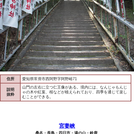
住所
愛知県常滑市西阿野字阿野峪71
山門の左右に立つ仁王像がある。境内には、なんじゃもんじ
説明
ゃの木や紅葉、桜などが植えられており、四季を通じて楽し
抜粋
むことができる。
宮妻峡
桑名・長島・四日市・湯の山・鈴鹿