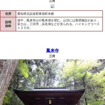
三河
住所
愛知県北設楽郡東栄町本郷
途中，鳳来寺山や鳳来湖を望む。山頂には展望施設があり，
説明
富士山，三河湾，浜名湖などが見られる。ハイキングコース
抜粋
１２０分。
鳳来寺
三河