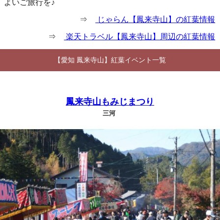
よいご旅行を♪
⇒
じゃらん【鳳来寺山】の紅葉情報
⇒
楽天トラベル【鳳来寺山】周辺の紅葉情報
【愛知 鳳来寺山】紅葉イベント一覧
鳳来寺山もみじまつり
三河