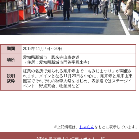
期間
2018年11月7日～30日
愛知県新城市 鳳来寺山表参道
場所
（住所：愛知県新城市門谷字鳳来寺）
紅葉の名所で知られる鳳来寺山で「もみじまつり」が開催さ
説明
れます。メインとなる11月23日を中心に、鳳来寺と鳳来山東
抜粋
照宮でそれぞれの秋季大祭をはじめ、表参道ではステージイ
ベント、野点茶会、物産展など…
※上記情報は、
じゃらん
をもとに表示しています。