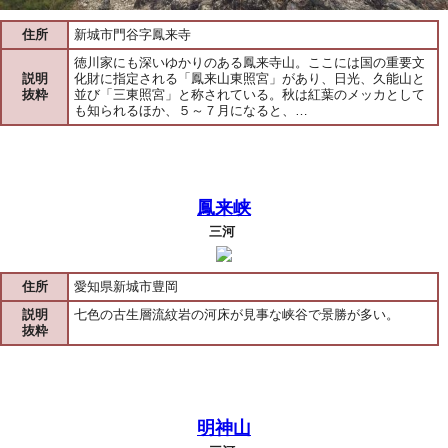
住所
新城市門谷字鳳来寺
徳川家にも深いゆかりのある鳳来寺山。ここには国の重要文
説明
化財に指定される「鳳来山東照宮」があり、日光、久能山と
抜粋
並び「三東照宮」と称されている。秋は紅葉のメッカとして
も知られるほか、５～７月になると、…
鳳来峡
三河
住所
愛知県新城市豊岡
説明
七色の古生層流紋岩の河床が見事な峡谷で景勝が多い。
抜粋
明神山