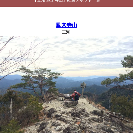
【愛知 鳳来寺山】紅葉スポット一覧
鳳来寺山
三河