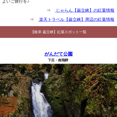
よいご旅行を♪
⇒
じゃらん【巌立峡】の紅葉情報
⇒
楽天トラベル【巌立峡】周辺の紅葉情報
【岐阜 巌立峡】紅葉スポット一覧
がんだて公園
下呂・南飛騨