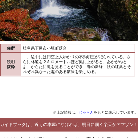
住所
岐阜県下呂市小坂町落合
…、途中には円空上人ゆかりの不動明王が祀られている。さ
説明
らに林道を２キロメートルほど奥に上がると、あかがねと
抜粋
よ、からたに滝を見ることができ、春の新緑、秋の紅葉とそ
れぞれ異なった趣のある散策を楽しめる。
※上記情報は、
じゃらん
をもとに表示しています。
ガイドブックは、近くの本屋になければ、明日に届く楽天かアマゾン！