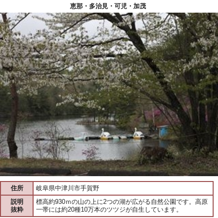
恵那・多治見・可児・加茂
住所
岐阜県中津川市手賀野
説明
標高約930ｍの山の上に2つの湖が広がる自然公園です。高原
抜粋
一帯には約20種10万本のツツジが自生しています。