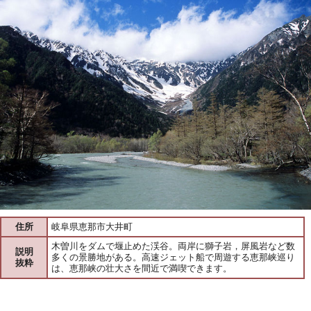
住所
岐阜県恵那市大井町
木曽川をダムで堰止めた渓谷。両岸に獅子岩，屏風岩など数
説明
多くの景勝地がある。高速ジェット船で周遊する恵那峡巡り
抜粋
は、恵那峡の壮大さを間近で満喫できます。