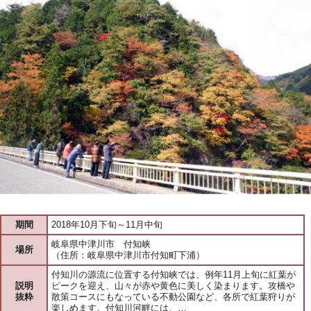
期間
2018年10月下旬～11月中旬
岐阜県中津川市 付知峡
場所
（住所：岐阜県中津川市付知町下浦）
付知川の源流に位置する付知峡では、例年11月上旬に紅葉が
説明
ピークを迎え、山々が赤や黄色に美しく染まります。攻橋や
抜粋
散策コースにもなっている不動公園など、各所で紅葉狩りが
楽しめます。付知川河畔には、…