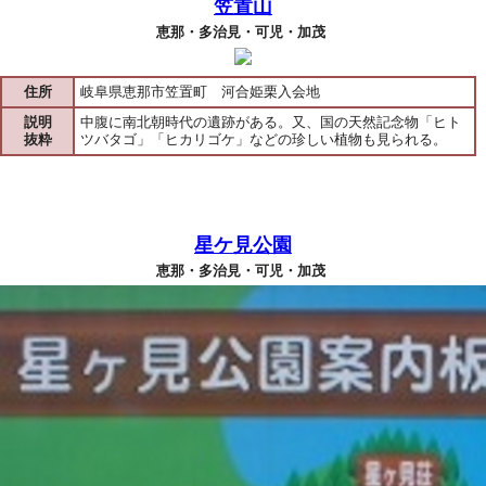
笠置山
恵那・多治見・可児・加茂
住所
岐阜県恵那市笠置町 河合姫栗入会地
説明
中腹に南北朝時代の遺跡がある。又、国の天然記念物「ヒト
抜粋
ツバタゴ」「ヒカリゴケ」などの珍しい植物も見られる。
星ケ見公園
恵那・多治見・可児・加茂