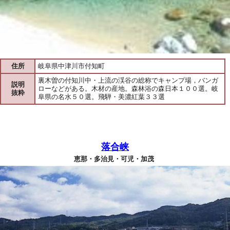
住所
岐阜県中津川市付知町
裏木曽の付知川中・上流の渓谷の総称でキャンプ場，バンガ
説明
ローなどがある。木材の産地。森林浴の森日本１００選。岐
抜粋
阜県の名水５０選。飛騨・美濃紅葉３３選
落合峡
恵那・多治見・可児・加茂