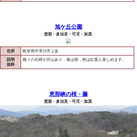
旭ケ丘公園
恵那・多治見・可児・加茂
住所
岐阜県中津川市上金
説明
種々の石碑が沢山あり，春は桜，秋は紅葉と楽しめます。
抜粋
恵那峡の桜・藤
恵那・多治見・可児・加茂