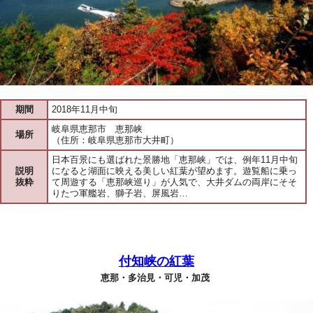
期間
2018年11月中旬
岐阜県恵那市 恵那峡
場所
（住所：岐阜県恵那市大井町）
日本百景にも選ばれた景勝地「恵那峡」では、例年11月中旬
説明
になると湖面に映える美しい紅葉が望めます。遊覧船に乗っ
抜粋
て周遊する「恵那峡巡り」が人気で、大井ダムの両岸にそそ
りたつ軍艦岩、獅子岩、屏風岩…
付知峡の紅葉
恵那・多治見・可児・加茂