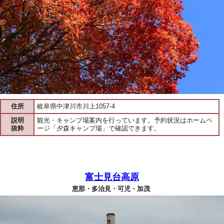
住所
岐阜県中津川市川上1057-4
説明
観光・キャンプ場案内を行っています。予約状況はホームペ
抜粋
ージ「夕森キャンプ場」で確認できます。
富士見台高原
恵那・多治見・可児・加茂