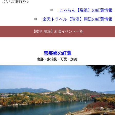
よいご旅行を♪
⇒
じゃらん【瑞浪】の紅葉情報
⇒
楽天トラベル【瑞浪】周辺の紅葉情報
【岐阜 瑞浪】紅葉イベント一覧
恵那峡の紅葉
恵那・多治見・可児・加茂