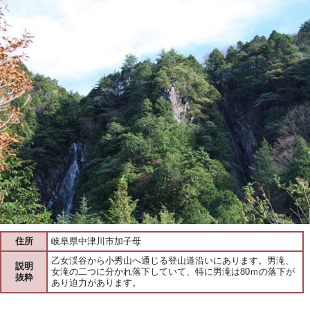
住所
岐阜県中津川市加子母
乙女渓谷から小秀山へ通じる登山道沿いにあります。男滝、
説明
女滝の二つに分かれ落下していて、特に男滝は80ｍの落下が
抜粋
あり迫力があります。