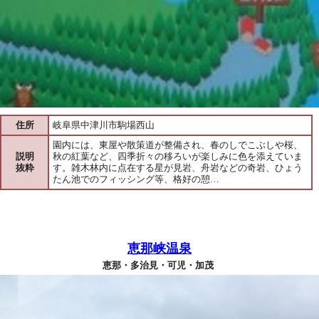
住所
岐阜県中津川市駒場西山
園内には、東屋や散策道が整備され、春のしでこぶしや桜、
説明
秋の紅葉など、四季折々の移ろいが楽しみに色を添えていま
抜粋
す。雑木林内に点在する星が見岩、舟岩などの奇岩、ひょう
たん池でのフィッシング等、格好の憩…
恵那峡温泉
恵那・多治見・可児・加茂