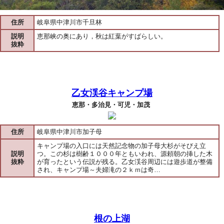
住所
岐阜県中津川市千旦林
説明
恵那峡の奥にあり，秋は紅葉がすばらしい。
抜粋
乙女渓谷キャンプ場
恵那・多治見・可児・加茂
住所
岐阜県中津川市加子母
キャンプ場の入口には天然記念物の加子母大杉がそびえ立
説明
つ。この杉は樹齢１０００年ともいわれ、源頼朝の挿した木
抜粋
が育ったという伝説が残る。乙女渓谷周辺には遊歩道が整備
され、キャンプ場～夫婦滝の２ｋｍは奇…
根の上湖