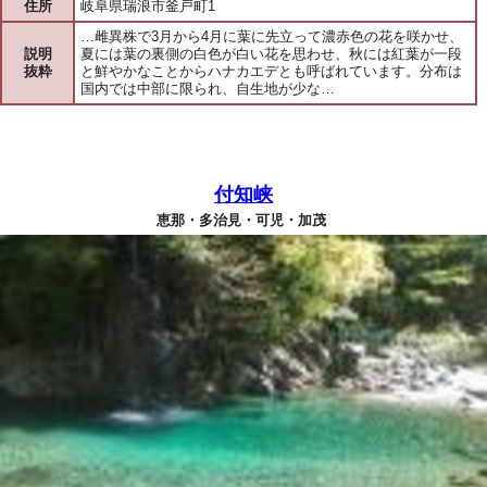
住所
岐阜県瑞浪市釜戸町1
…雌異株で3月から4月に葉に先立って濃赤色の花を咲かせ、
説明
夏には葉の裏側の白色が白い花を思わせ、秋には紅葉が一段
抜粋
と鮮やかなことからハナカエデとも呼ばれています。分布は
国内では中部に限られ、自生地が少な…
付知峡
恵那・多治見・可児・加茂