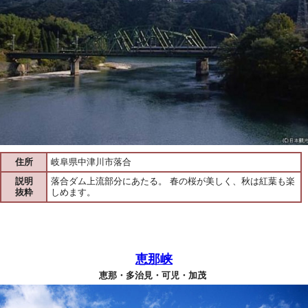
住所
岐阜県中津川市落合
説明
落合ダム上流部分にあたる。 春の桜が美しく、秋は紅葉も楽
抜粋
しめます。
恵那峡
恵那・多治見・可児・加茂