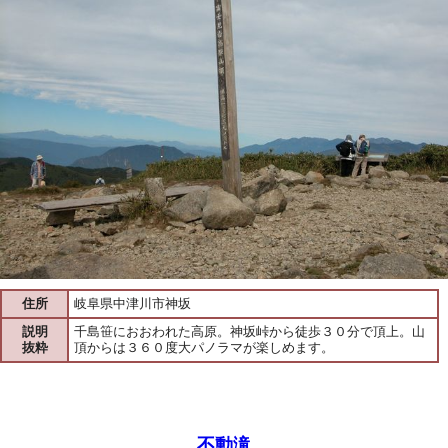
住所
岐阜県中津川市神坂
説明
千島笹におおわれた高原。神坂峠から徒歩３０分で頂上。山
抜粋
頂からは３６０度大パノラマが楽しめます。
不動滝