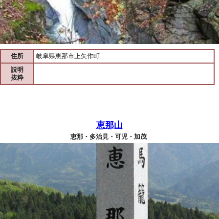
住所
岐阜県恵那市上矢作町
説明
抜粋
恵那山
恵那・多治見・可児・加茂