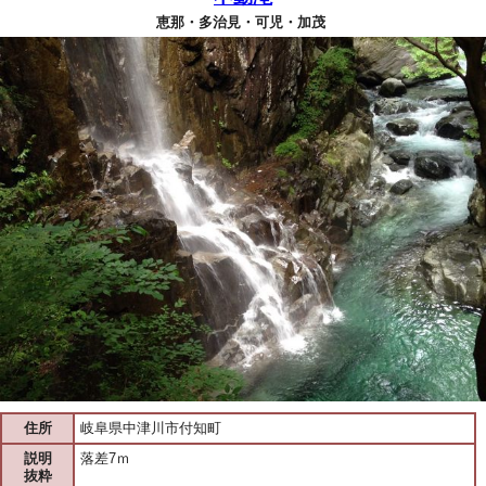
恵那・多治見・可児・加茂
住所
岐阜県中津川市付知町
説明
落差7ｍ
抜粋