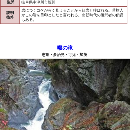
住所
岐阜県中津川市蛭川
岩につくコケが赤く見えることから紅岩と呼ばれる。昔旅人
説明
がこの岩を目印としたと言われる。南朝時代の落武者の伝説
抜粋
もある。
喉の滝
恵那・多治見・可児・加茂