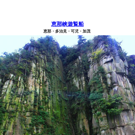
恵那峡遊覧船
恵那・多治見・可児・加茂