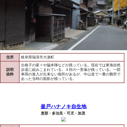
住所
岐阜県瑞浪市大湫町
出格子の家々や脇本陣などが残っている。現在では東海自然
説明
歩道に組みこまれている。４対の一里塚が残っている。一部
抜粋
車両の進入が出来ない個所があるが、中山道で一番の難所で
あった当時の面影が残っている。
釜戸ハナノキ自生地
恵那・多治見・可児・加茂