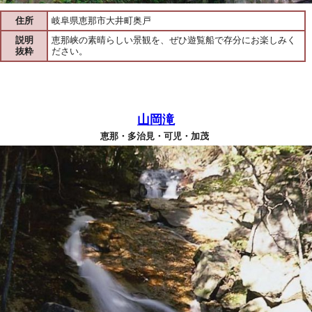
住所
岐阜県恵那市大井町奥戸
説明
恵那峡の素晴らしい景観を、ぜひ遊覧船で存分にお楽しみく
抜粋
ださい。
山岡滝
恵那・多治見・可児・加茂