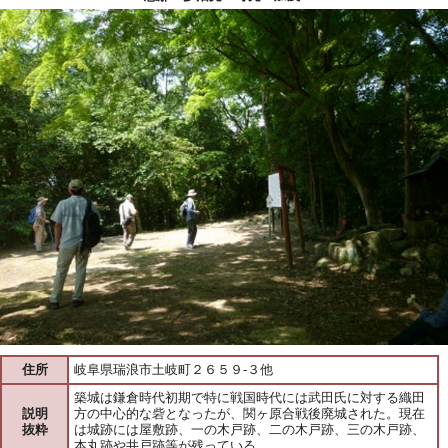
住所
岐阜県瑞浪市土岐町２６５９-３他
築城は鎌倉時代初期で特に戦国時代には武田氏に対する織田
説明
方の中心的な砦となったが、関ヶ原合戦後廃城された。現在
抜粋
は城跡には屋敷跡、一の木戸跡、二の木戸跡、三の木戸跡、
本丸跡や井戸跡等が残っている。