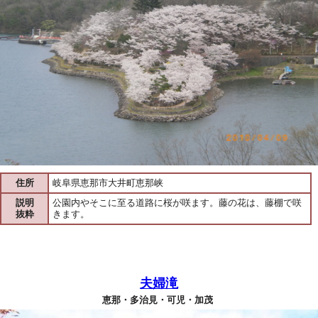
住所
岐阜県恵那市大井町恵那峡
説明
公園内やそこに至る道路に桜が咲ます。藤の花は、藤棚で咲
抜粋
きます。
夫婦滝
恵那・多治見・可児・加茂