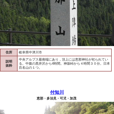
住所
岐阜県中津川市
中央アルプス最南端にあり，頂上には恵那神社が祀られてい
説明
る。中腹の黒井沢から4時間。神坂峠から４時間３０分。日本
抜粋
百名山の１つ。
付知川
恵那・多治見・可児・加茂