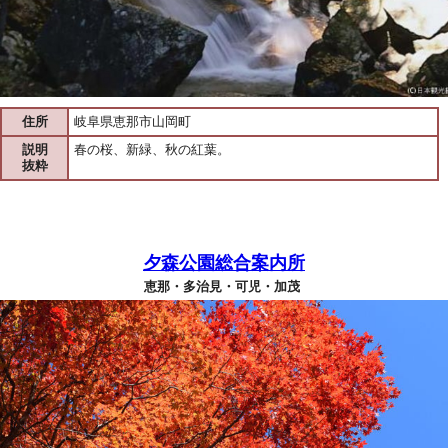
住所
岐阜県恵那市山岡町
説明
春の桜、新緑、秋の紅葉。
抜粋
夕森公園総合案内所
恵那・多治見・可児・加茂