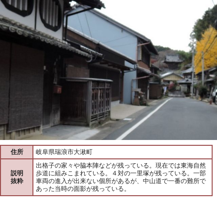
住所
岐阜県瑞浪市大湫町
出格子の家々や脇本陣などが残っている。現在では東海自然
説明
歩道に組みこまれている。４対の一里塚が残っている。一部
抜粋
車両の進入が出来ない個所があるが、中山道で一番の難所で
あった当時の面影が残っている。