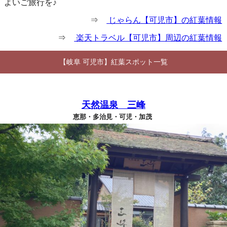
よいご旅行を♪
⇒
じゃらん【可児市】の紅葉情報
⇒
楽天トラベル【可児市】周辺の紅葉情報
【岐阜 可児市】紅葉スポット一覧
天然温泉 三峰
恵那・多治見・可児・加茂