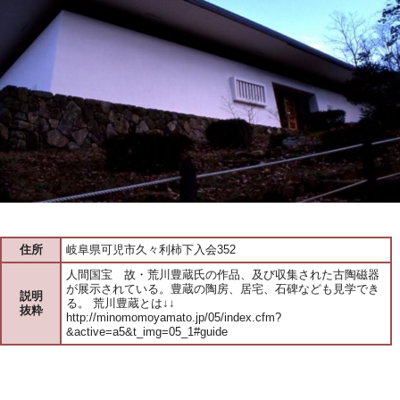
住所
岐阜県可児市久々利柿下入会352
人間国宝 故・荒川豊蔵氏の作品、及び収集された古陶磁器
が展示されている。豊蔵の陶房、居宅、石碑なども見学でき
説明
る。 荒川豊蔵とは↓↓
抜粋
http://minomomoyamato.jp/05/index.cfm?
&active=a5&t_img=05_1#guide