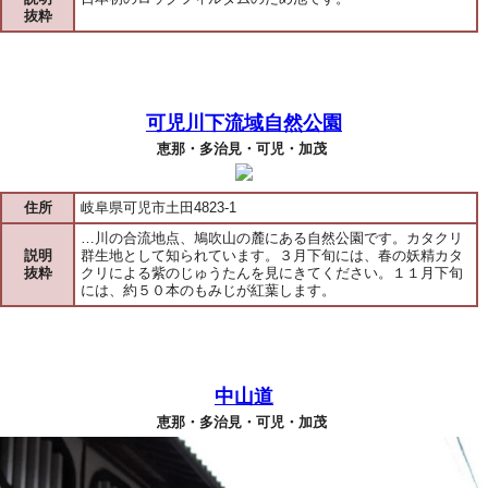
抜粋
可児川下流域自然公園
恵那・多治見・可児・加茂
住所
岐阜県可児市土田4823-1
…川の合流地点、鳩吹山の麓にある自然公園です。カタクリ
説明
群生地として知られています。３月下旬には、春の妖精カタ
抜粋
クリによる紫のじゅうたんを見にきてください。１１月下旬
には、約５０本のもみじが紅葉します。
中山道
恵那・多治見・可児・加茂