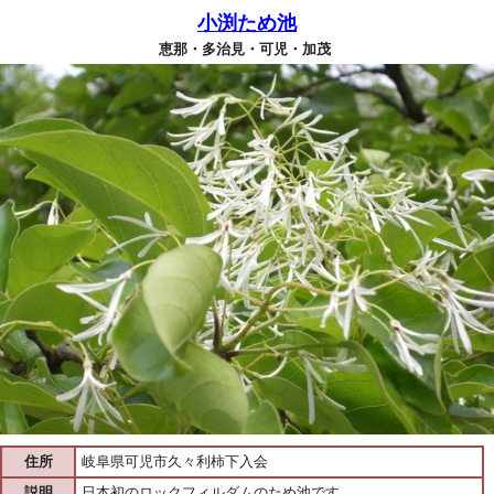
小渕ため池
恵那・多治見・可児・加茂
住所
岐阜県可児市久々利柿下入会
説明
日本初のロックフィルダムのため池です。