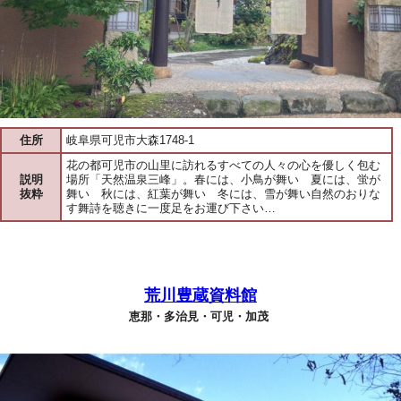
住所
岐阜県可児市大森1748-1
花の都可児市の山里に訪れるすべての人々の心を優しく包む
説明
場所「天然温泉三峰」。春には、小鳥が舞い 夏には、蛍が
抜粋
舞い 秋には、紅葉が舞い 冬には、雪が舞い自然のおりな
す舞詩を聴きに一度足をお運び下さい…
荒川豊蔵資料館
恵那・多治見・可児・加茂