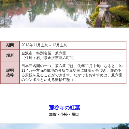
期間
2018年11月上旬～12月上旬
金沢市 特別名勝 兼六園
場所
（住所：石川県金沢市兼六町1）
日本三名園の一つ、兼六園では、例年11月中旬になると、約
説明
11.4万平方mの敷地の各所で赤や黄に紅葉が色づき、趣のあ
抜粋
る景観を見ることができます。なかでもおすすめは、兼六園
のシンボルといえる徽軫灯籠（…
那谷寺の紅葉
加賀・小松・辰口