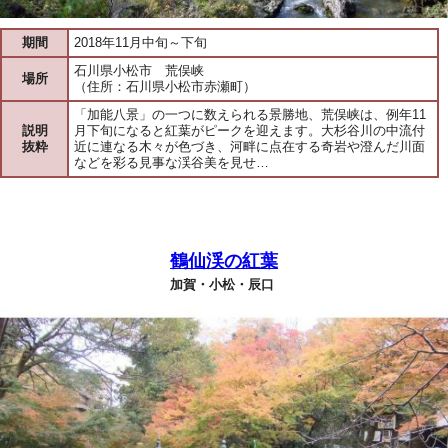
期間
2018年11月中旬～下旬
石川県小松市 荒俣峡
場所
（住所：石川県小松市赤瀬町）
「加能八景」の一つに数えられる景勝地、荒俣峡は、例年11
説明
月下旬になると紅葉がピークを迎えます。大杉谷川の中流付
抜粋
近に連なる木々が色づき、河畔に点在する奇岩や澄んだ川面
などを彩る見事な渓谷美を見せ…
鶴仙渓の紅葉
加賀・小松・辰口