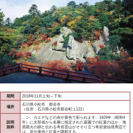
期間
2018年11月上旬～下旬
石川県小松市 那谷寺
場所
（住所：石川県小松市那谷町ユ122）
…ン、カエデなどの赤や黄色で彩られます。1929年（昭和4
説明
年）に文部省から名勝に指定された庭園での紅葉のほか、海
抜粋
底噴火の跡と伝わる奇岩霊山がそそり立つ奇岩遊仙境周辺で
は、岩や蓮池と紅葉が調和する…