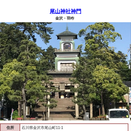
尾山神社神門
金沢・羽咋
住所
石川県金沢市尾山町11-1