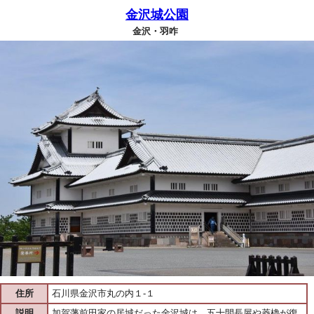
金沢城公園
金沢・羽咋
住所
石川県金沢市丸の内１-１
説明
加賀藩前田家の居城だった金沢城は、五十間長屋や菱櫓が復