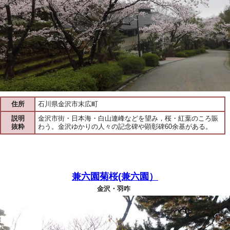
住所
石川県金沢市末広町
説明
金沢市街・日本海・白山連峰などを望み，桜・紅葉のころ賑
抜粋
わう。金沢ゆかりの人々の記念碑や顕彰碑60余基がある。
兼六園菊桜(兼六園）
金沢・羽咋