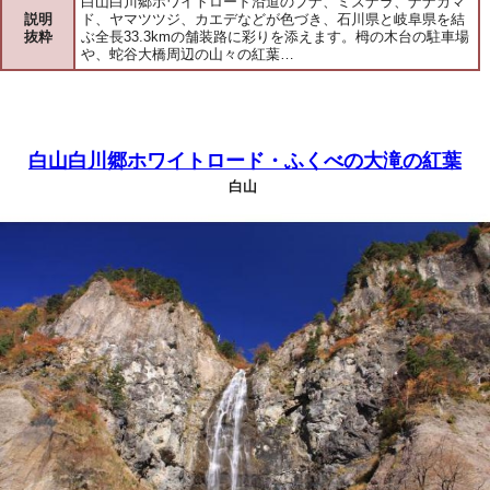
白山白川郷ホワイトロード沿道のブナ、ミズナラ、ナナカマ
説明
ド、ヤマツツジ、カエデなどが色づき、石川県と岐阜県を結
抜粋
ぶ全長33.3kmの舗装路に彩りを添えます。栂の木台の駐車場
や、蛇谷大橋周辺の山々の紅葉…
白山白川郷ホワイトロード・ふくべの大滝の紅葉
白山