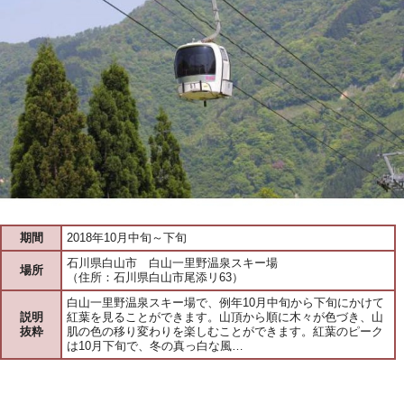
期間
2018年10月中旬～下旬
石川県白山市 白山一里野温泉スキー場
場所
（住所：石川県白山市尾添リ63）
白山一里野温泉スキー場で、例年10月中旬から下旬にかけて
説明
紅葉を見ることができます。山頂から順に木々が色づき、山
抜粋
肌の色の移り変わりを楽しむことができます。紅葉のピーク
は10月下旬で、冬の真っ白な風…