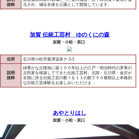
抜粋
元され、城址全体を公園として開放しています。
加賀 伝統工芸村 ゆのくにの森
加賀・小松・辰口
住所
石川県小松市粟津温泉ナ-3-3
緑豊かな丘陵地に築１００年以上の江戸・明治時代の茅葺の
説明
古民家を移築してできた伝統工芸村。北陸・石川県・金沢が
抜粋
全国に誇る伝統工芸の数々を１１の館で５０種類以上本格的
な伝統工芸体験をお楽しみいただけま…
あやとりはし
加賀・小松・辰口