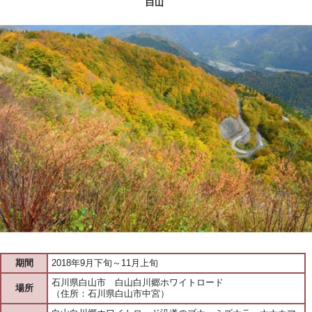
白山
期間
2018年9月下旬～11月上旬
石川県白山市 白山白川郷ホワイトロード
場所
（住所：石川県白山市中宮）