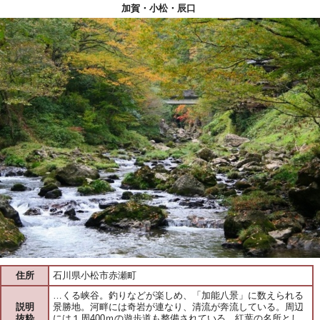
加賀・小松・辰口
住所
石川県小松市赤瀬町
…くる峡谷。釣りなどが楽しめ、「加能八景」に数えられる
説明
景勝地。河畔には奇岩が連なり、清流が奔流している。周辺
抜粋
には１周400ｍの遊歩道も整備されている。紅葉の名所とし