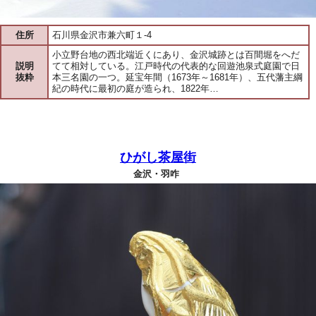
住所
石川県金沢市兼六町１-4
小立野台地の西北端近くにあり、金沢城跡とは百間堀をへだ
説明
てて相対している。江戸時代の代表的な回遊池泉式庭園で日
抜粋
本三名園の一つ。延宝年間（1673年～1681年）、五代藩主綱
紀の時代に最初の庭が造られ、1822年…
ひがし茶屋街
金沢・羽咋