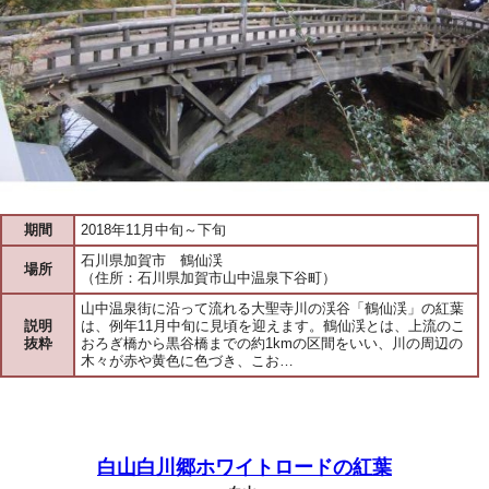
期間
2018年11月中旬～下旬
石川県加賀市 鶴仙渓
場所
（住所：石川県加賀市山中温泉下谷町）
山中温泉街に沿って流れる大聖寺川の渓谷「鶴仙渓」の紅葉
説明
は、例年11月中旬に見頃を迎えます。鶴仙渓とは、上流のこ
抜粋
おろぎ橋から黒谷橋までの約1kmの区間をいい、川の周辺の
木々が赤や黄色に色づき、こお…
白山白川郷ホワイトロードの紅葉