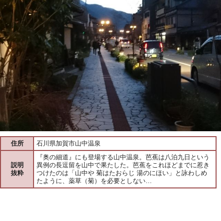
住所
石川県加賀市山中温泉
『奥の細道』にも登場する山中温泉。芭蕉は八泊九日という
説明
異例の長逗留を山中で果たした。芭蕉をこれほどまでに惹き
抜粋
つけたのは「山中や 菊はたおらじ 湯のにほい」と詠わしめ
たように、薬草（菊）を必要としない…