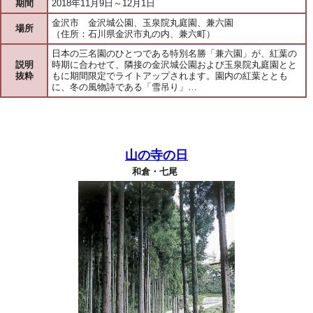
期間
2018年11月9日～12月1日
金沢市 金沢城公園、玉泉院丸庭園、兼六園
場所
（住所：石川県金沢市丸の内、兼六町）
日本の三名園のひとつである特別名勝「兼六園」が、紅葉の
説明
時期に合わせて、隣接の金沢城公園および玉泉院丸庭園とと
抜粋
もに期間限定でライトアップされます。園内の紅葉ととも
に、冬の風物詩である「雪吊り」…
山の寺の日
和倉・七尾