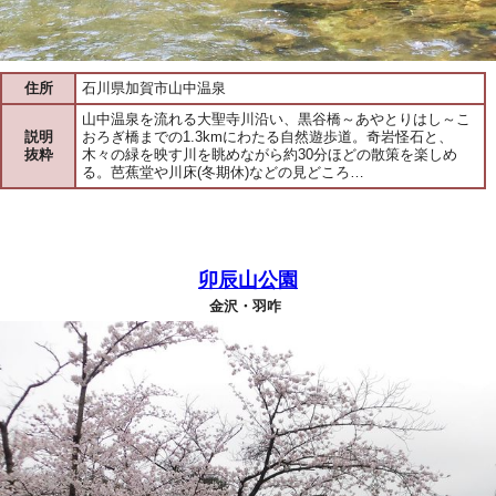
住所
石川県加賀市山中温泉
山中温泉を流れる大聖寺川沿い、黒谷橋～あやとりはし～こ
説明
おろぎ橋までの1.3kmにわたる自然遊歩道。奇岩怪石と、
抜粋
木々の緑を映す川を眺めながら約30分ほどの散策を楽しめ
る。芭蕉堂や川床(冬期休)などの見どころ…
卯辰山公園
金沢・羽咋