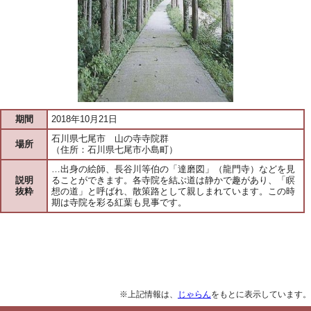
期間
2018年10月21日
石川県七尾市 山の寺寺院群
場所
（住所：石川県七尾市小島町）
…出身の絵師、長谷川等伯の「達磨図」（龍門寺）などを見
説明
ることができます。各寺院を結ぶ道は静かで趣があり、「瞑
抜粋
想の道」と呼ばれ、散策路として親しまれています。この時
期は寺院を彩る紅葉も見事です。
※上記情報は、
じゃらん
をもとに表示しています。