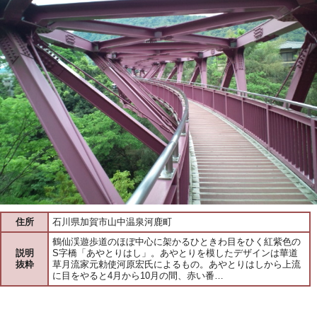
住所
石川県加賀市山中温泉河鹿町
鶴仙渓遊歩道のほぼ中心に架かるひときわ目をひく紅紫色の
説明
S字橋「あやとりはし」。あやとりを模したデザインは華道
抜粋
草月流家元勅使河原宏氏によるもの。あやとりはしから上流
に目をやると4月から10月の間、赤い番…