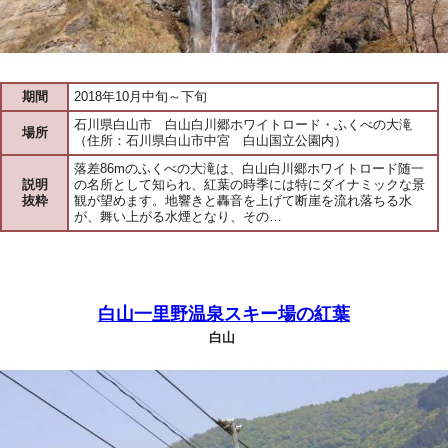
期間
2018年10月中旬～下旬
石川県白山市 白山白川郷ホワイトロード・ふくべの大滝
場所
（住所：石川県白山市中宮 白山国立公園内）
落差86mのふくべの大滝は、白山白川郷ホワイトロード随一
説明
の名所として知られ、紅葉の時季には特にダイナミックな景
抜粋
観が望めます。地響きと轟音を上げて断崖を流れ落ちる水
が、舞い上がる水煙となり、その…
白山一里野温泉スキー場の紅葉
白山