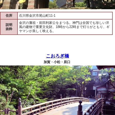
住所
石川県金沢市尾山町11-1
金沢の藩祖・前田利家公をまつる。神門は全国でも珍しい洋
説明
風の建物で重要文化財。18時から22時まで灯りがともり、ギ
抜粋
ヤマンが美しく映える。
こおろぎ橋
加賀・小松・辰口