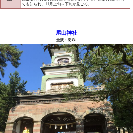
ても知られ、11月上旬～下旬が見ごろ。
尾山神社
金沢・羽咋