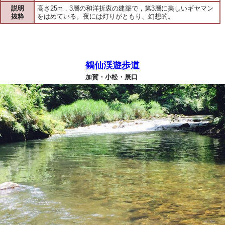
説明
高さ25m，3層の和洋折衷の建築で，第3層に美しいギヤマン
抜粋
をはめている。夜には灯りがともり、幻想的。
鶴仙渓遊歩道
加賀・小松・辰口