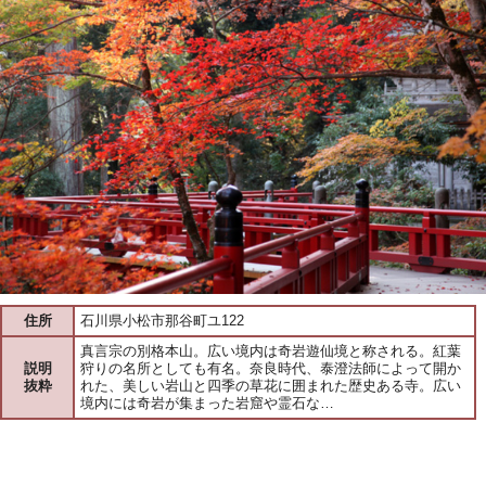
住所
石川県小松市那谷町ユ122
真言宗の別格本山。広い境内は奇岩遊仙境と称される。紅葉
説明
狩りの名所としても有名。奈良時代、泰澄法師によって開か
抜粋
れた、美しい岩山と四季の草花に囲まれた歴史ある寺。広い
境内には奇岩が集まった岩窟や霊石な…