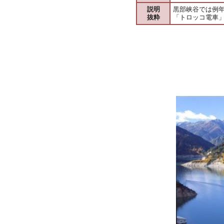
説明
黒部峡谷では例年
抜粋
「トロッコ電車」