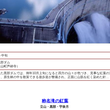
旬～中旬
黒部ダム
立山町芦峅寺）
れた黒部ダムでは、例年10月上旬になると四方の山々が色づき、見事な紅葉の
と、原生林の中を散策できる遊歩道が整備され、正面に山肌を紅く染めた針…
称名滝の紅葉
立山・黒部・宇奈月