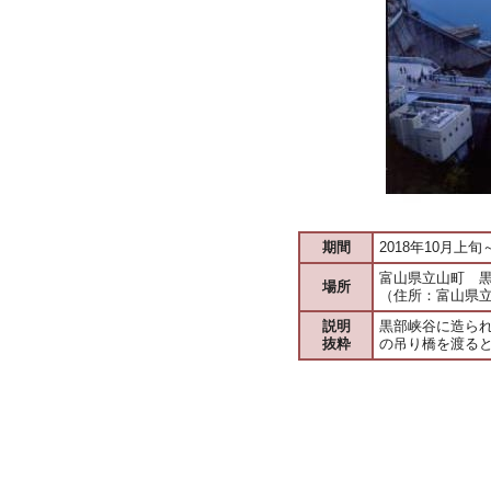
期間
2018年10月上
富山県立山町 
場所
（住所：富山県
説明
黒部峡谷に造ら
抜粋
の吊り橋を渡る