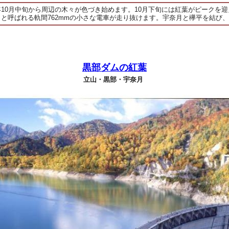
10月中旬から周辺の木々が色づき始めます。10月下旬には紅葉がピークを
と呼ばれる軌間762mmの小さな電車が走り抜けます。宇奈月と欅平を結び
黒部ダムの紅葉
立山・黒部・宇奈月