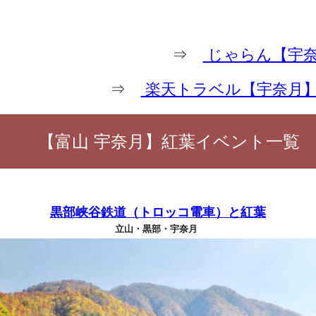
⇒
じゃらん【宇奈
⇒
楽天トラベル【宇奈月
【富山 宇奈月】紅葉イベント一覧
黒部峡谷鉄道（トロッコ電車）と紅葉
立山・黒部・宇奈月