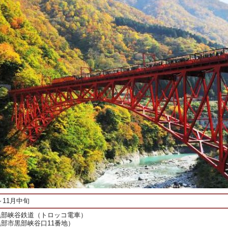
～11月中旬
黒部峡谷鉄道（トロッコ電車）
部市黒部峡谷口11番地）