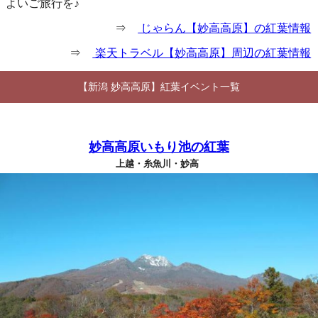
よいご旅行を♪
⇒
じゃらん【妙高高原】の紅葉情報
⇒
楽天トラベル【妙高高原】周辺の紅葉情報
【新潟 妙高高原】紅葉イベント一覧
妙高高原いもり池の紅葉
上越・糸魚川・妙高