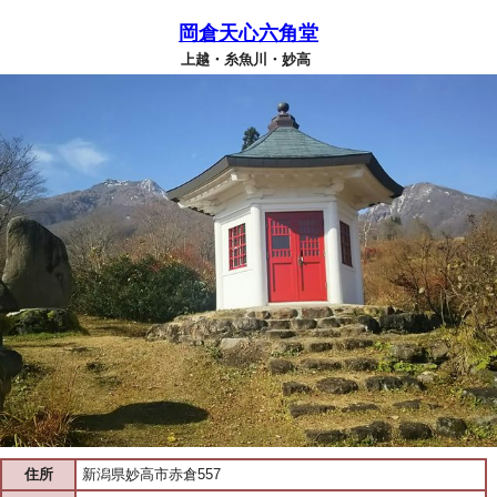
岡倉天心六角堂
上越・糸魚川・妙高
住所
新潟県妙高市赤倉557