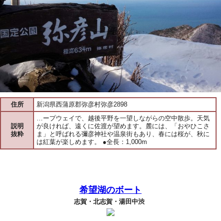
住所
新潟県西蒲原郡弥彦村弥彦2898
…ープウェイで、越後平野を一望しながらの空中散歩。天気
説明
が良ければ、遠くに佐渡が望めます。麓には、「おやひこさ
抜粋
ま」と呼ばれる彌彦神社や温泉街もあり、春には桜が、秋に
は紅葉が楽しめます。 ●全長：1,000m
希望湖のボート
志賀・北志賀・湯田中渋