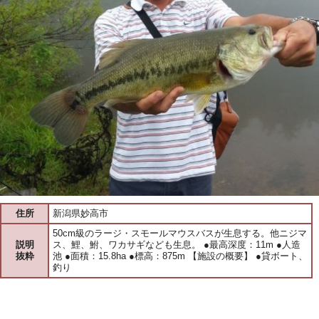
住所
新潟県妙高市
50cm級のラージ・スモールマウスバスが生息する。他ニジマ
説明
ス、鯉、鮒、ワカサギなども生息。 ●最高深度：11m ●人造
抜粋
池 ●面積：15.8ha ●標高：875m 【施設の概要】 ●貸ボート、
釣り