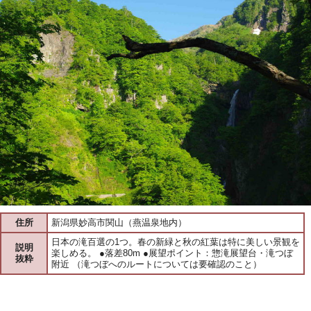
住所
新潟県妙高市関山（燕温泉地内）
日本の滝百選の1つ。春の新緑と秋の紅葉は特に美しい景観を
説明
楽しめる。 ●落差80m ●展望ポイント：惣滝展望台・滝つぼ
抜粋
附近 （滝つぼへのルートについては要確認のこと）