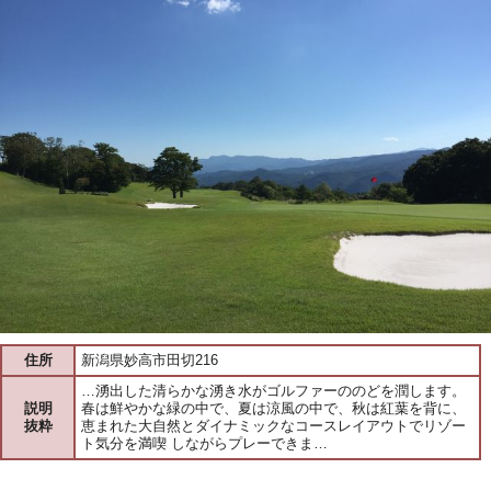
住所
新潟県妙高市田切216
…湧出した清らかな湧き水がゴルファーののどを潤します。
説明
春は鮮やかな緑の中で、夏は涼風の中で、秋は紅葉を背に、
抜粋
恵まれた大自然とダイナミックなコースレイアウトでリゾー
ト気分を満喫 しながらプレーできま…