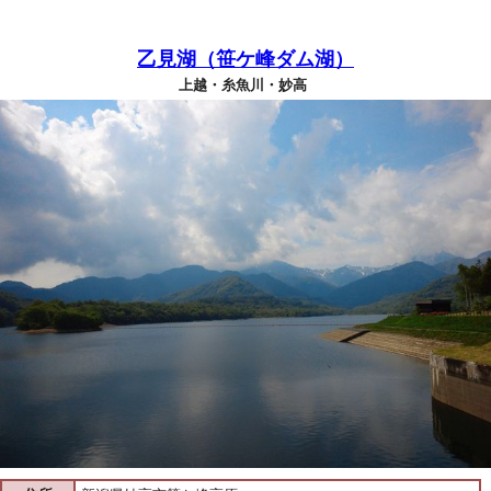
乙見湖（笹ケ峰ダム湖）
上越・糸魚川・妙高