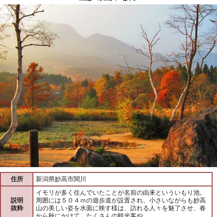
住所
新潟県妙高市関川
イモリが多く住んでいたことが名前の由来といういもり池。
説明
周囲には５０４ｍの遊歩道が設置され、小さいながらも妙高
抜粋
山の美しい姿を水面に映す様は、訪れる人々を魅了させ、春
から秋にかけて、たくさんの観光客や…