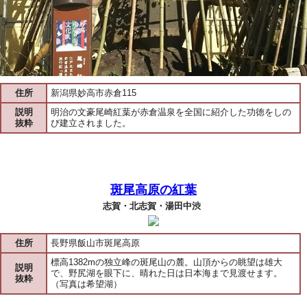
住所
新潟県妙高市赤倉115
説明
明治の文豪尾崎紅葉が赤倉温泉を全国に紹介した功徳をしの
抜粋
び建立されました。
斑尾高原の紅葉
志賀・北志賀・湯田中渋
住所
長野県飯山市斑尾高原
標高1382mの独立峰の斑尾山の麓。山頂からの眺望は雄大
説明
で、野尻湖を眼下に、晴れた日は日本海まで見渡せます。
抜粋
（写真は希望湖）