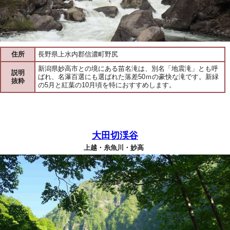
住所
長野県上水内郡信濃町野尻
新潟県妙高市との境にある苗名滝は、別名「地震滝」とも呼
説明
ばれ、名瀑百選にも選ばれた落差50ｍの豪快な滝です。新緑
抜粋
の5月と紅葉の10月頃を特におすすめします。
大田切渓谷
上越・糸魚川・妙高