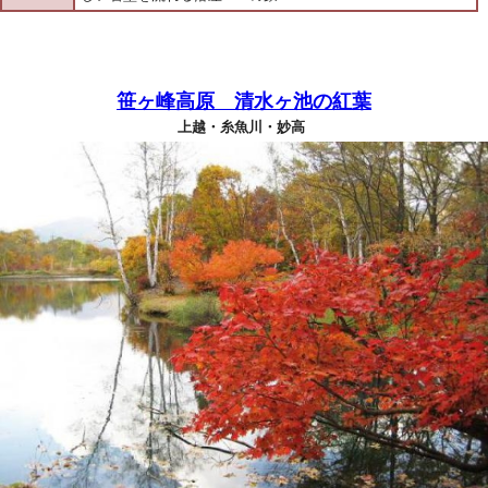
笹ヶ峰高原 清水ヶ池の紅葉
上越・糸魚川・妙高