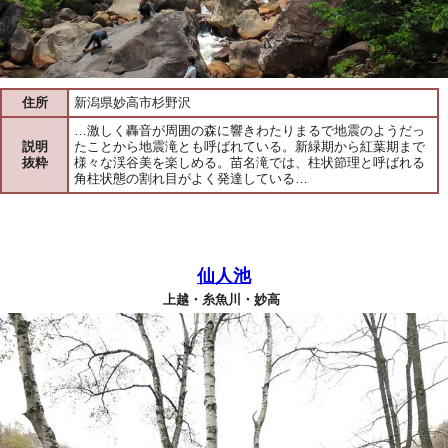
住所
新潟県妙高市杉野沢
…激しく轟音が周囲の森に響きわたりまるで地震のようだっ
説明
たことから地震滝とも呼ばれている。新緑期から紅葉期まで
抜粋
様々な渓谷美を楽しめる。苗名滝では、柱状節理と呼ばれる
角柱状態の割れ目がよく発達している…
仙人池
上越・糸魚川・妙高