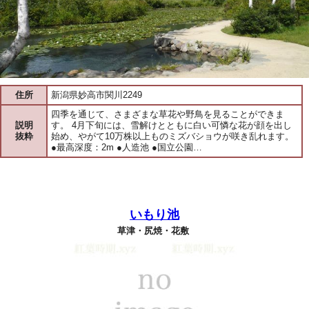
住所
新潟県妙高市関川2249
四季を通じて、さまざまな草花や野鳥を見ることができま
説明
す。 4月下旬には、雪解けとともに白い可憐な花が顔を出し
抜粋
始め、やがて10万株以上ものミズバショウが咲き乱れます。
●最高深度：2m ●人造池 ●国立公園…
いもり池
草津・尻焼・花敷