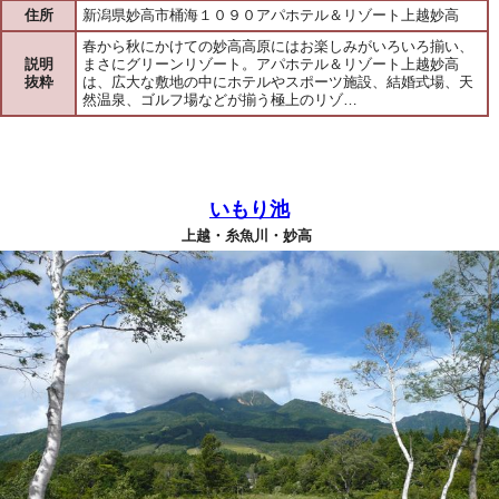
住所
新潟県妙高市桶海１０９０アパホテル＆リゾート上越妙高
春から秋にかけての妙高高原にはお楽しみがいろいろ揃い、
説明
まさにグリーンリゾート。アパホテル＆リゾート上越妙高
抜粋
は、広大な敷地の中にホテルやスポーツ施設、結婚式場、天
然温泉、ゴルフ場などが揃う極上のリゾ…
いもり池
上越・糸魚川・妙高