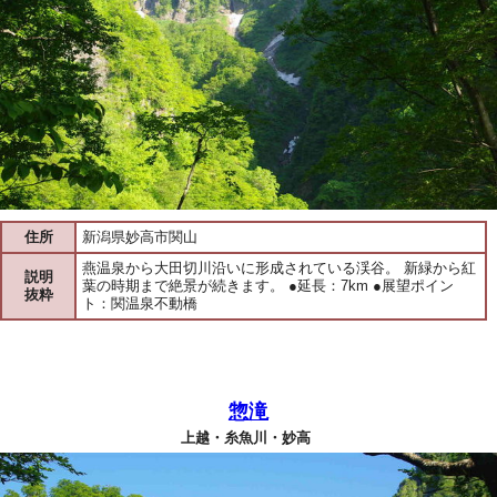
住所
新潟県妙高市関山
燕温泉から大田切川沿いに形成されている渓谷。 新緑から紅
説明
葉の時期まで絶景が続きます。 ●延長：7km ●展望ポイン
抜粋
ト：関温泉不動橋
惣滝
上越・糸魚川・妙高