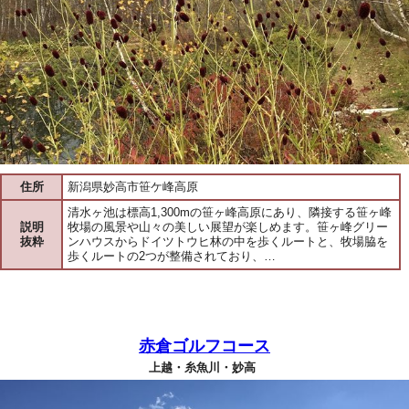
住所
新潟県妙高市笹ケ峰高原
清水ヶ池は標高1,300mの笹ヶ峰高原にあり、隣接する笹ヶ峰
説明
牧場の風景や山々の美しい展望が楽しめます。笹ヶ峰グリー
抜粋
ンハウスからドイツトウヒ林の中を歩くルートと、牧場脇を
歩くルートの2つが整備されており、…
赤倉ゴルフコース
上越・糸魚川・妙高