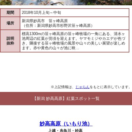
期間
2018年10月上旬～中旬
新潟県妙高市 笹ヶ峰高原
場所
（住所：新潟県妙高市杉野沢笹ヶ峰高原）
標高1300mの笹ヶ峰高原の笹ヶ峰牧場の一角にある、清水ヶ
説明
池周辺の紅葉が見頃を迎えます。ヤマモミジやカエデが色づ
抜粋
き、隣接する笹ヶ峰牧場の風景や山々の美しい展望が楽しめ
ます。赤や黄色の山々が池に映…
※上記情報は、
じゃらん
をもとに表示しています。
【新潟 妙高高原】紅葉スポット一覧
妙高高原（いもり池）
上越・糸魚川・妙高