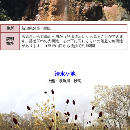
住所
新潟県妙高市関山
燕温泉から妙高山へ向かう登山道沿いから見ることができま
説明
す。落差50mの光明滝、その下に同じくらいの落差で称明滝
抜粋
があります。 ●燕登山口から徒歩で約1時間
清水ケ池
上越・糸魚川・妙高