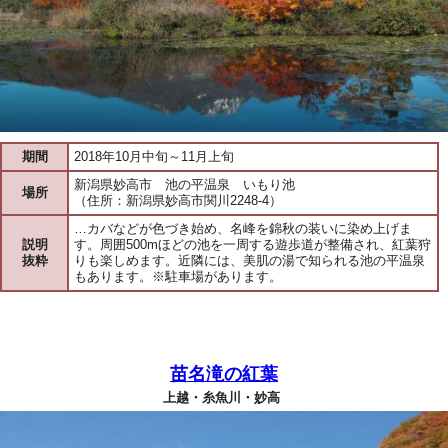
期間
2018年10月中旬～11月上旬
新潟県妙高市 池の平温泉 いもり池
場所
（住所：新潟県妙高市関川2248-4）
…カバなどが色づき始め、名峰を錦秋の装いに染め上げま
説明
す。周囲500mほどの池を一周する遊歩道が整備され、紅葉狩
抜粋
りも楽しめます。近隣には、美肌の湯で知られる池の平温泉
もあります。※駐車場があります。
苗名滝の紅葉
上越・糸魚川・妙高