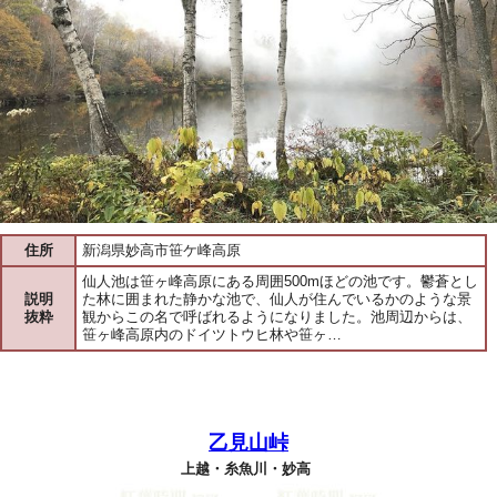
住所
新潟県妙高市笹ケ峰高原
仙人池は笹ヶ峰高原にある周囲500mほどの池です。鬱蒼とし
説明
た林に囲まれた静かな池で、仙人が住んでいるかのような景
抜粋
観からこの名で呼ばれるようになりました。池周辺からは、
笹ヶ峰高原内のドイツトウヒ林や笹ヶ…
乙見山峠
上越・糸魚川・妙高