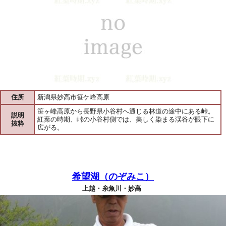
住所
新潟県妙高市笹ケ峰高原
笹ヶ峰高原から長野県小谷村へ通じる林道の途中にある峠。
説明
紅葉の時期、峠の小谷村側では、美しく染まる渓谷が眼下に
抜粋
広がる。
希望湖（のぞみこ）
上越・糸魚川・妙高