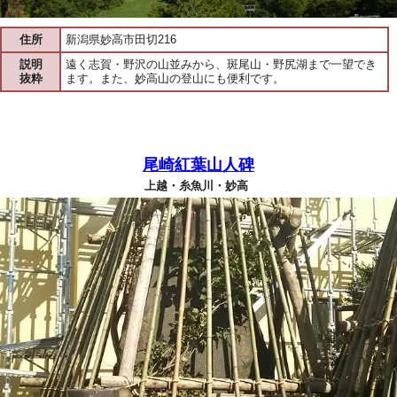
住所
新潟県妙高市田切216
説明
遠く志賀・野沢の山並みから、斑尾山・野尻湖まで一望でき
抜粋
ます。また、妙高山の登山にも便利です。
尾崎紅葉山人碑
上越・糸魚川・妙高