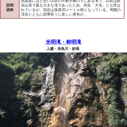
関温泉にほど近い渓谷の不動大橋の下にある滝で、以前は妙
説明
高山系で最も大きな滝であったため、別名「大滝」とも呼ば
抜粋
れているが、現在は落差20メートル程となっている。周囲の
渓谷とともに四季折々に美しい景色が…
光明滝・称明滝
上越・糸魚川・妙高