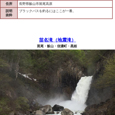
住所
長野県飯山市斑尾高原
説明
ブラックバスを釣るにはここが一番。
抜粋
苗名滝（地震滝）
斑尾・飯山・信濃町・黒姫