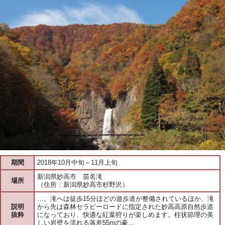
期間
2018年10月中旬～11月上旬
新潟県妙高市 苗名滝
場所
（住所：新潟県妙高市杉野沢）
…。滝へは徒歩15分ほどの遊歩道が整備されているほか、滝
説明
から先は森林セラピーロードに指定された妙高高原自然歩道
抜粋
になっており、快適な紅葉狩りが楽しめます。柱状節理の美
しい岩壁を流れる落差55mの豪…