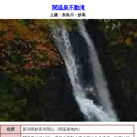
関温泉不動滝
上越・糸魚川・妙高
住所
新潟県妙高市関山（関温泉地内）