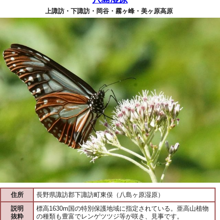
上諏訪・下諏訪・岡谷・霧ヶ峰・美ヶ原高原
住所
長野県諏訪郡下諏訪町東俣（八島ヶ原湿原）
説明
標高1630m国の特別保護地域に指定されている。亜高山植物
抜粋
の種類も豊富でレンゲツツジ等が咲き、見事です。