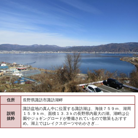
住所
長野県諏訪市諏訪湖畔
諏訪盆地の真ん中に位置する諏訪湖は、海抜７５９ｍ、湖周
説明
１５.９ｋｍ、面積１３.３ｋの長野県内最大の湖。湖畔は公
抜粋
園やジョギングロードが整備されているので散策もおすす
め。湖上ではレイクスポーツやわかさぎ…