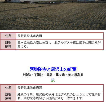
住所
長野県松本市内田
説明
美ヶ原高原の南に位置し、北アルプスを東に眼下に諏訪湖が
抜粋
見える。
阿弥陀寺と唐沢山の紅葉
上諏訪・下諏訪・岡谷・霧ヶ峰・美ヶ原高原
住所
長野県諏訪市唐沢
説明
紅葉の名所。唐沢山の秋月は諏訪八景のひとつとして古来有
抜粋
名。阿弥陀寺周辺からは諏訪湖も一望できます。