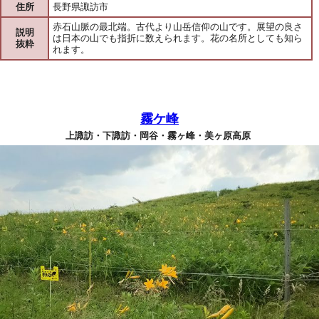
住所
長野県諏訪市
赤石山脈の最北端。古代より山岳信仰の山です。展望の良さ
説明
は日本の山でも指折に数えられます。花の名所としても知ら
抜粋
れます。
霧ケ峰
上諏訪・下諏訪・岡谷・霧ヶ峰・美ヶ原高原