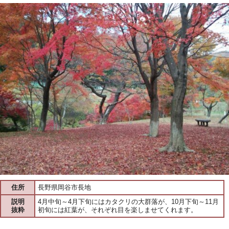
住所
長野県岡谷市長地
説明
4月中旬～4月下旬にはカタクリの大群落が、10月下旬～11月
抜粋
初旬には紅葉が、それぞれ目を楽しませてくれます。