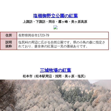
塩嶺御野立公園の紅葉
上諏訪・下諏訪・岡谷・霧ヶ峰・美ヶ原高原
住所
長野県岡谷市1723-79
説明
塩尻峠の周辺に広がる自然公園です。県の小鳥の森に指定さ
抜粋
れており、森全体の紅葉は一見の価値ありです。
三城牧場の紅葉
松本市（松本駅周辺・浅間・美ヶ原・塩尻）