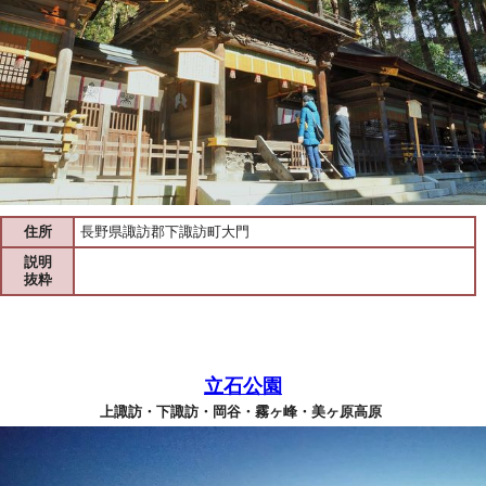
住所
長野県諏訪郡下諏訪町大門
説明
抜粋
立石公園
上諏訪・下諏訪・岡谷・霧ヶ峰・美ヶ原高原