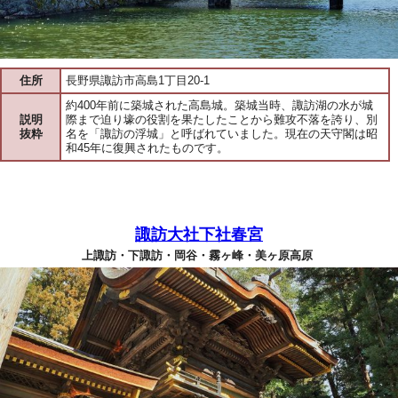
住所
長野県諏訪市高島1丁目20-1
約400年前に築城された高島城。築城当時、諏訪湖の水が城
説明
際まで迫り壕の役割を果たしたことから難攻不落を誇り、別
抜粋
名を「諏訪の浮城」と呼ばれていました。現在の天守閣は昭
和45年に復興されたものです。
諏訪大社下社春宮
上諏訪・下諏訪・岡谷・霧ヶ峰・美ヶ原高原