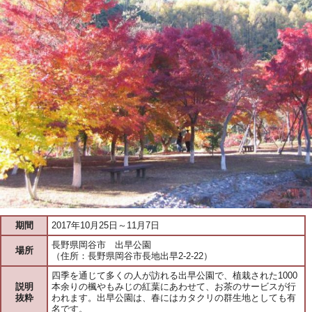
期間
2017年10月25日～11月7日
長野県岡谷市 出早公園
場所
（住所：長野県岡谷市長地出早2-2-22）
四季を通じて多くの人が訪れる出早公園で、植栽された1000
説明
本余りの楓やもみじの紅葉にあわせて、お茶のサービスが行
抜粋
われます。出早公園は、春にはカタクリの群生地としても有
名です。