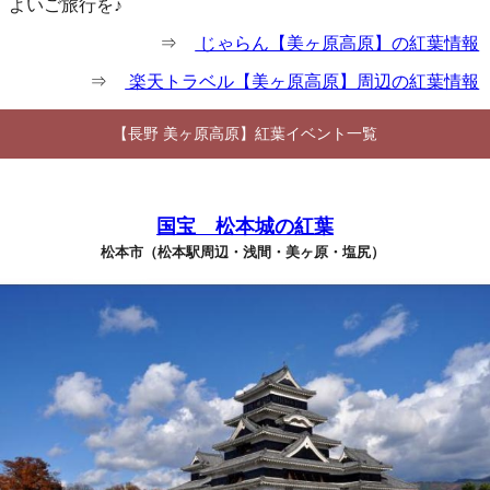
よいご旅行を♪
⇒
じゃらん【美ヶ原高原】の紅葉情報
⇒
楽天トラベル【美ヶ原高原】周辺の紅葉情報
【長野 美ヶ原高原】紅葉イベント一覧
国宝 松本城の紅葉
松本市（松本駅周辺・浅間・美ヶ原・塩尻）