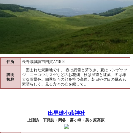
住所
長野県諏訪市四賀7718-8
…囲まれた景勝地です。 春は残雪と芽吹き、夏はレンゲツツ
説明
ジ、ニッコウキスゲなどのお花畑、秋は展望と紅葉、冬は雄
抜粋
大な雪景色。四季折々の顔を持つ高原。朝日や夕日の眺めも
素晴らしく、見る方々の心を癒して…
出早雄小萩神社
上諏訪・下諏訪・岡谷・霧ヶ峰・美ヶ原高原