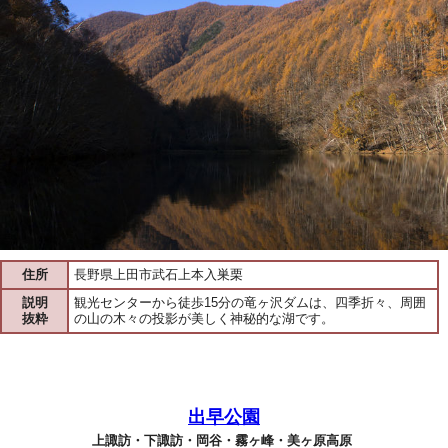
住所
長野県上田市武石上本入巣栗
説明
観光センターから徒歩15分の竜ヶ沢ダムは、四季折々、周囲
抜粋
の山の木々の投影が美しく神秘的な湖です。
出早公園
上諏訪・下諏訪・岡谷・霧ヶ峰・美ヶ原高原