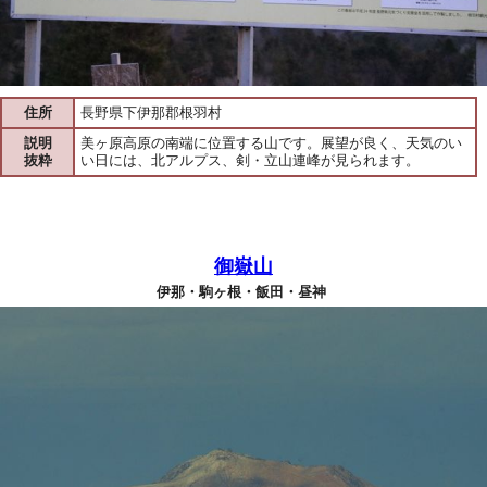
住所
長野県下伊那郡根羽村
説明
美ヶ原高原の南端に位置する山です。展望が良く、天気のい
抜粋
い日には、北アルプス、剣・立山連峰が見られます。
御嶽山
伊那・駒ヶ根・飯田・昼神