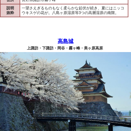
説明
一望さえぎるものもなく柔らかな起伏が続き、夏にはニッコ
抜粋
ウキスゲの花が。八島ヶ原湿原等3つの高層湿原の南限。
高島城
上諏訪・下諏訪・岡谷・霧ヶ峰・美ヶ原高原