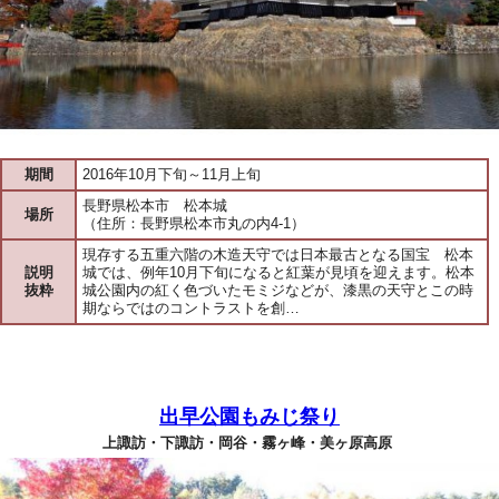
期間
2016年10月下旬～11月上旬
長野県松本市 松本城
場所
（住所：長野県松本市丸の内4-1）
現存する五重六階の木造天守では日本最古となる国宝 松本
説明
城では、例年10月下旬になると紅葉が見頃を迎えます。松本
抜粋
城公園内の紅く色づいたモミジなどが、漆黒の天守とこの時
期ならではのコントラストを創…
出早公園もみじ祭り
上諏訪・下諏訪・岡谷・霧ヶ峰・美ヶ原高原