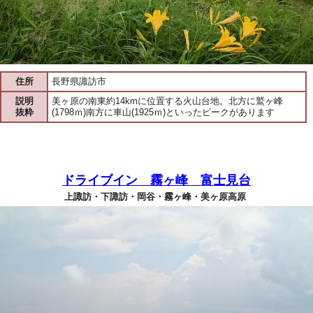
住所
長野県諏訪市
説明
美ヶ原の南東約14kmに位置する火山台地。北方に鷲ヶ峰
抜粋
(1798ｍ)南方に車山(1925ｍ)といったピークがあります
ドライブイン 霧ヶ峰 富士見台
上諏訪・下諏訪・岡谷・霧ヶ峰・美ヶ原高原