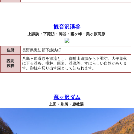
観音沢渓谷
上諏訪・下諏訪・岡谷・霧ヶ峰・美ヶ原高原
住所
長野県諏訪郡下諏訪町
八島ヶ原湿原を源流とし、御射山遺蹟から下諏訪、大平集落
説明
に下る渓谷。樹林、巨岩、渓流等、すばらしい自然がありま
抜粋
す。御柱を切り出す森として知られます。
竜ヶ沢ダム
上田・別所・鹿教湯