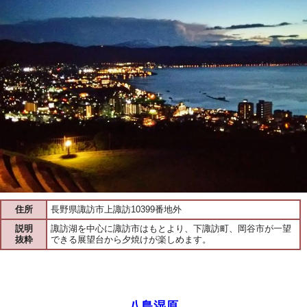
住所
長野県諏訪市上諏訪10399番地外
説明
諏訪湖を中心に諏訪市はもとより、下諏訪町、岡谷市が一望
抜粋
できる展望台から夕焼けが楽しめます。
八島湿原