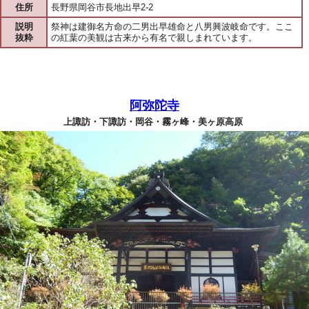
住所
長野県岡谷市長地出早2-2
説明
祭神は建御名方命の二男出早雄命と八男興波岐命です。ここ
抜粋
の紅葉の美観は古来から有名で親しまれています。
阿弥陀寺
上諏訪・下諏訪・岡谷・霧ヶ峰・美ヶ原高原