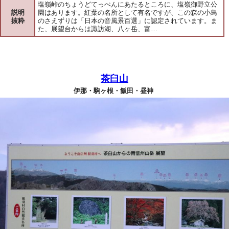
塩嶺峠のちょうどてっぺんにあたるところに、塩嶺御野立公
説明
園はあります。紅葉の名所として有名ですが、この森の小鳥
抜粋
のさえずりは「日本の音風景百選」に認定されています。ま
た、展望台からは諏訪湖、八ヶ岳、富…
茶臼山
伊那・駒ヶ根・飯田・昼神