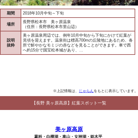
期間
2018年10月中旬～下旬
長野県松本市 美ヶ原温泉
場所
（住所：長野県松本市里山辺）
美ヶ原温泉周辺では、例年10月中旬から下旬にかけて紅葉が
説明
見頃を迎えます。温泉街は標高700mの丘陵地にあるため、各
抜粋
所で鮮やかなモミジの赤などを見ることができます。車で西
へ約15分で国宝松本城があり、…
※上記情報は、
じゃらん
をもとに表示しています。
【長野 美ヶ原高原】紅葉スポット一覧
美ヶ原高原
蓼科・白樺湖・車山・女神湖・姫木平