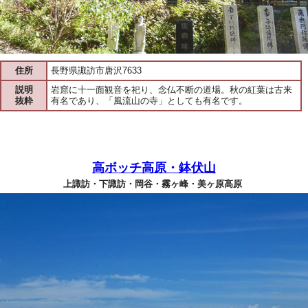
住所
長野県諏訪市唐沢7633
説明
岩窟に十一面観音を祀り、念仏不断の道場。秋の紅葉は古来
抜粋
有名であり、「風流山の寺」としても有名です。
高ボッチ高原・鉢伏山
上諏訪・下諏訪・岡谷・霧ヶ峰・美ヶ原高原