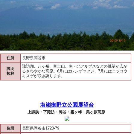
住所
長野県岡谷市
諏訪湖、八ヶ岳、富士山、南・北アルプスなどの眺望が広が
説明
るさわやかな高原。6月にはレンゲツツジ、7月にはニッコウ
抜粋
キスゲが咲き誇ります。
塩嶺御野立公園展望台
上諏訪・下諏訪・岡谷・霧ヶ峰・美ヶ原高原
住所
長野県岡谷市1723-79