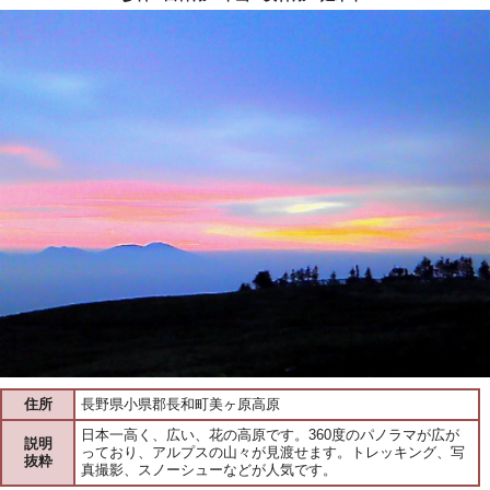
住所
長野県小県郡長和町美ヶ原高原
日本一高く、広い、花の高原です。360度のパノラマが広が
説明
っており、アルプスの山々が見渡せます。トレッキング、写
抜粋
真撮影、スノーシューなどが人気です。