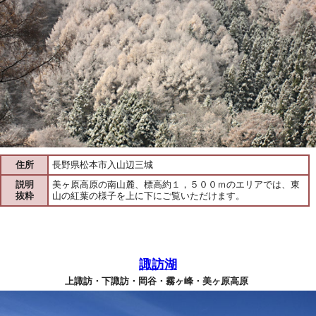
住所
長野県松本市入山辺三城
説明
美ヶ原高原の南山麓、標高約１，５００ｍのエリアでは、東
抜粋
山の紅葉の様子を上に下にご覧いただけます。
諏訪湖
上諏訪・下諏訪・岡谷・霧ヶ峰・美ヶ原高原