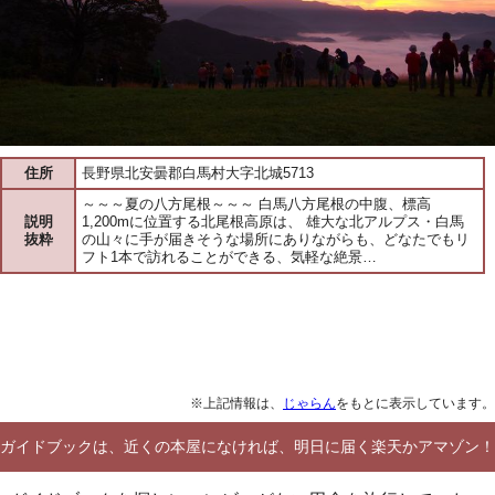
住所
長野県北安曇郡白馬村大字北城5713
～～～夏の八方尾根～～～ 白馬八方尾根の中腹、標高
説明
1,200mに位置する北尾根高原は、 雄大な北アルプス・白馬
抜粋
の山々に手が届きそうな場所にありながらも、どなたでもリ
フト1本で訪れることができる、気軽な絶景…
※上記情報は、
じゃらん
をもとに表示しています。
ガイドブックは、近くの本屋になければ、明日に届く楽天かアマゾン！