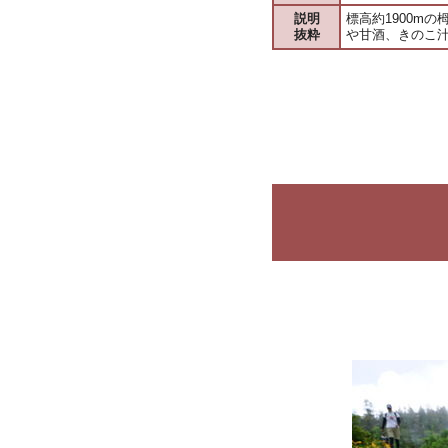
説明
標高約1900m
抜粋
や甘酒、きのこ