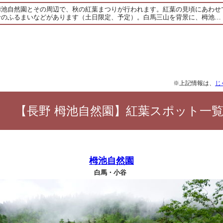
の栂池自然園とその周辺で、秋の紅葉まつりが行われます。紅葉の見頃にあわ
汁のふるまいなどがあります（土日限定、予定）。白馬三山を背景に、栂池…
※上記情報は、
じ
【長野 栂池自然園】紅葉スポット一
栂池自然園
白馬・小谷