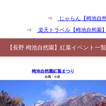
⇒
じゃらん【栂池自然
⇒
楽天トラベル【栂池自然園
【長野 栂池自然園】紅葉イベント一
栂池自然園紅葉まつり
白馬・小谷