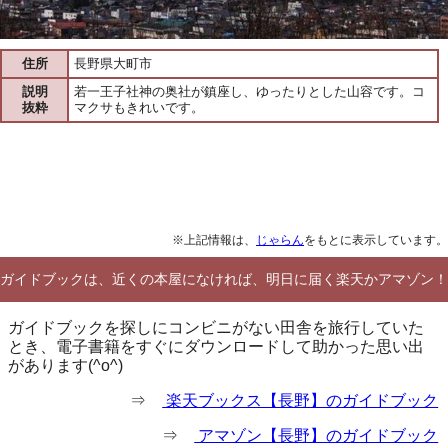
住所
長野県大町市
説明
若一王子社神の奥社が鎮座し、ゆったりとした山容です。コ
抜粋
マクサもきれいです。
※上記情報は、
じゃらん
をもとに表示しています。
ガイドブックは、近くの本屋になければ、明日に届く楽天かアマゾン！
ガイドブックを探しにコンビニがない田舎を旅行していた
とき、電子書籍をすぐにダウンロードして助かった思い出
があります(^o^)
⇒
楽天ブックス【長野】のガイドブック
⇒
アマゾン【長野】のガイドブック