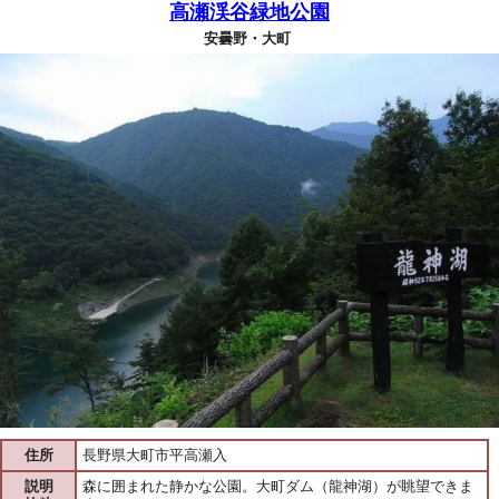
高瀬渓谷緑地公園
安曇野・大町
住所
長野県大町市平高瀬入
説明
森に囲まれた静かな公園。大町ダム（龍神湖）が眺望できま