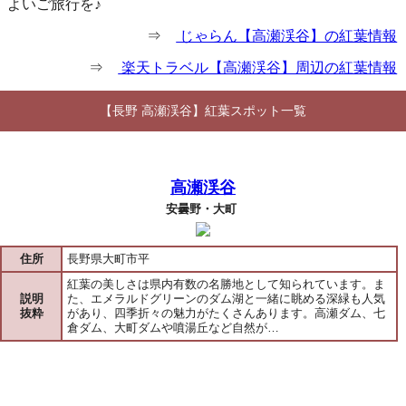
よいご旅行を♪
⇒
じゃらん【高瀬渓谷】の紅葉情報
⇒
楽天トラベル【高瀬渓谷】周辺の紅葉情報
【長野 高瀬渓谷】紅葉スポット一覧
高瀬渓谷
安曇野・大町
住所
長野県大町市平
紅葉の美しさは県内有数の名勝地として知られています。ま
説明
た、エメラルドグリーンのダム湖と一緒に眺める深緑も人気
抜粋
があり、四季折々の魅力がたくさんあります。高瀬ダム、七
倉ダム、大町ダムや噴湯丘など自然が…