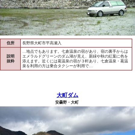
住所
長野県大町市平高瀬入
…地点でもあります。七倉温泉の宿があり、宿の裏手からは
説明
エメラルドグリーンのダム湖が見え、新緑や秋の紅葉に色を
抜粋
添えます。近くには葛温泉の宿が３軒あり、七倉温泉・葛温
泉を利用の方は乗合タクシーが利用で…
大町ダム
安曇野・大町