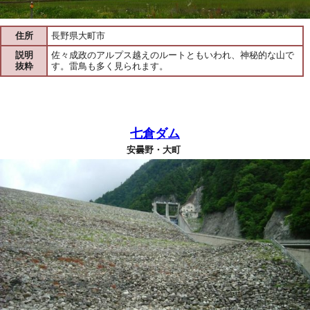
住所
長野県大町市
説明
佐々成政のアルプス越えのルートともいわれ、神秘的な山で
抜粋
す。雷鳥も多く見られます。
七倉ダム
安曇野・大町