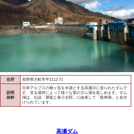
住所
長野県大町市平2112-71
日本アルプスの槍ヶ岳を水源とする高瀬川に造られたダムで
説明
す。見る場所によって様々な形のダム湖を楽しめます。ダム
抜粋
湖は、伝説「犀龍と泉小太郎」に由来して「龍神湖」と名付
けられています。
高瀬ダム