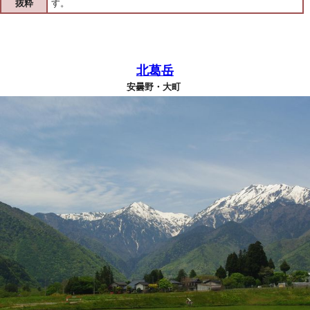
抜粋
す。
北葛岳
安曇野・大町