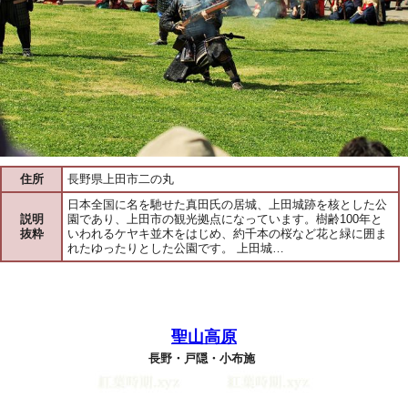
住所
長野県上田市二の丸
日本全国に名を馳せた真田氏の居城、上田城跡を核とした公
説明
園であり、上田市の観光拠点になっています。樹齢100年と
抜粋
いわれるケヤキ並木をはじめ、約千本の桜など花と緑に囲ま
れたゆったりとした公園です。 上田城…
聖山高原
長野・戸隠・小布施