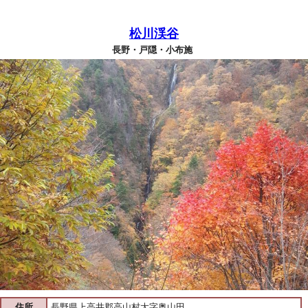
松川渓谷
長野・戸隠・小布施
住所
長野県上高井郡高山村大字奥山田