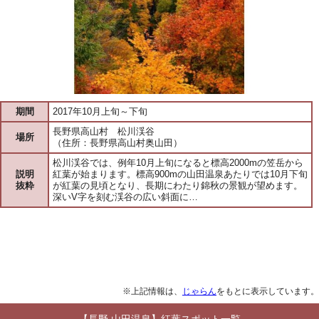
期間
2017年10月上旬～下旬
長野県高山村 松川渓谷
場所
（住所：長野県高山村奥山田）
松川渓谷では、例年10月上旬になると標高2000mの笠岳から
説明
紅葉が始まります。標高900mの山田温泉あたりでは10月下旬
抜粋
が紅葉の見頃となり、長期にわたり錦秋の景観が望めます。
深いV字を刻む渓谷の広い斜面に…
※上記情報は、
じゃらん
をもとに表示しています。