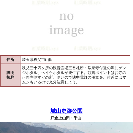
住所
埼玉県秩父市山田
秩父三十四ヶ所の観音霊場三番札所・常泉寺付近の沢にゲン
説明
ジホタル、ヘイケホタルが発生する。観賞ポイントはお寺の
抜粋
正面左側すぐの所。暗いので懐中電灯の用意を。付近にはマ
ムシもいるので充分注意しよう。
城山史跡公園
戸倉上山田・千曲