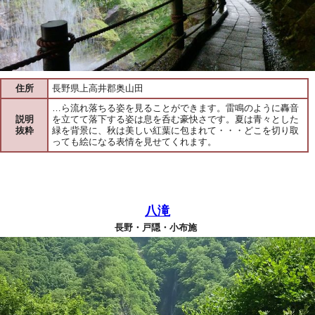
住所
長野県上高井郡奥山田
…ら流れ落ちる姿を見ることができます。雷鳴のように轟音
説明
を立てて落下する姿は息を呑む豪快さです。夏は青々とした
抜粋
緑を背景に、秋は美しい紅葉に包まれて・・・どこを切り取
っても絵になる表情を見せてくれます。
八滝
長野・戸隠・小布施