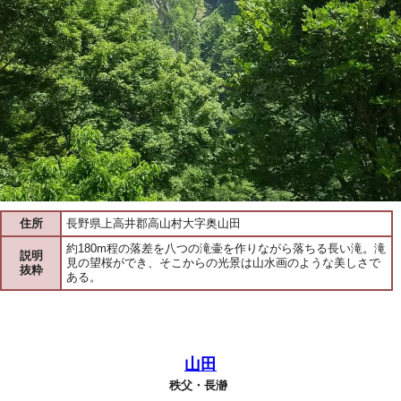
住所
長野県上高井郡高山村大字奥山田
約180m程の落差を八つの滝壷を作りながら落ちる長い滝。滝
説明
見の望桜ができ、そこからの光景は山水画のような美しさで
抜粋
ある。
山田
秩父・長瀞