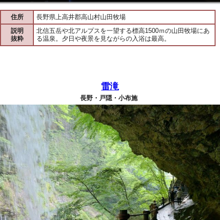
住所
長野県上高井郡高山村山田牧場
説明
北信五岳や北アルプスを一望する標高1500ｍの山田牧場にあ
抜粋
る温泉。夕日や夜景を見ながらの入浴は最高。
雷滝
長野・戸隠・小布施