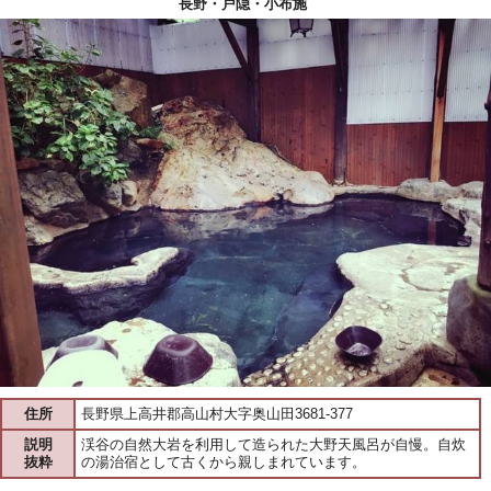
長野・戸隠・小布施
住所
長野県上高井郡高山村大字奥山田3681-377
説明
渓谷の自然大岩を利用して造られた大野天風呂が自慢。自炊
抜粋
の湯治宿として古くから親しまれています。