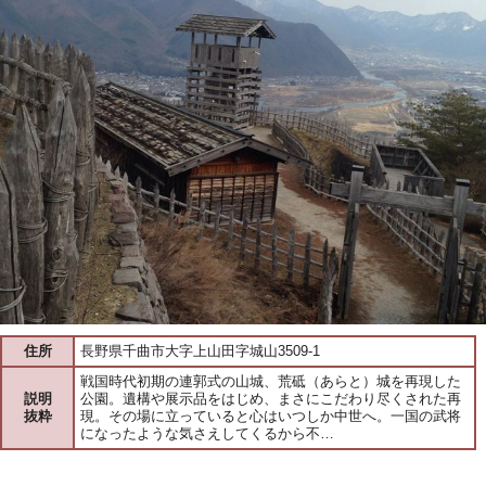
住所
長野県千曲市大字上山田字城山3509-1
戦国時代初期の連郭式の山城、荒砥（あらと）城を再現した
説明
公園。遺構や展示品をはじめ、まさにこだわり尽くされた再
抜粋
現。その場に立っていると心はいつしか中世へ。一国の武将
になったような気さえしてくるから不…