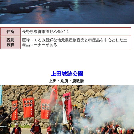
住所
長野県東御市滋野乙4524-1
説明
巨峰・くるみ新鮮な地元農産物直売と特産品を中心とした土
抜粋
産品コーナーがある。
上田城跡公園
上田・別所・鹿教湯