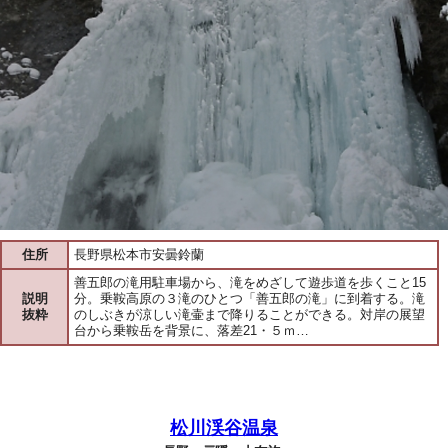
住所
長野県松本市安曇鈴蘭
善五郎の滝用駐車場から、滝をめざして遊歩道を歩くこと15
説明
分。乗鞍高原の３滝のひとつ「善五郎の滝」に到着する。滝
抜粋
のしぶきが涼しい滝壷まで降りることができる。対岸の展望
台から乗鞍岳を背景に、落差21・５ｍ…
松川渓谷温泉