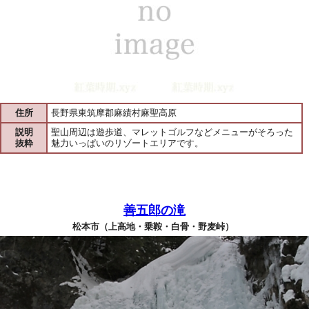
住所
長野県東筑摩郡麻績村麻聖高原
説明
聖山周辺は遊歩道、マレットゴルフなどメニューがそろった
抜粋
魅力いっぱいのリゾートエリアです。
善五郎の滝
松本市（上高地・乗鞍・白骨・野麦峠）