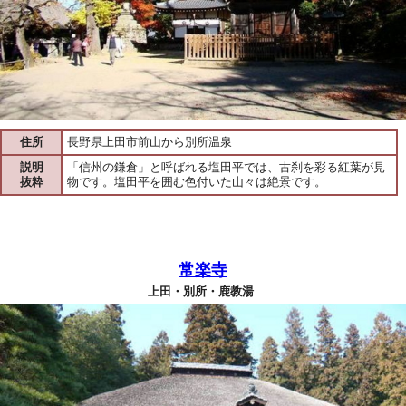
住所
長野県上田市前山から別所温泉
説明
「信州の鎌倉」と呼ばれる塩田平では、古刹を彩る紅葉が見
抜粋
物です。塩田平を囲む色付いた山々は絶景です。
常楽寺
上田・別所・鹿教湯