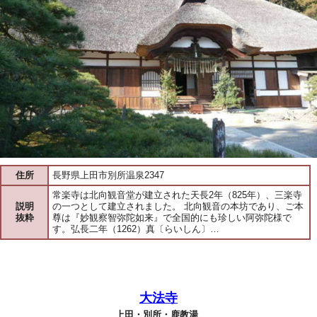
住所
長野県上田市別所温泉2347
常楽寺は北向観音堂が建立された天長2年（825年）、三楽寺
説明
の一つとして建立されました。 北向観音の本坊であり、ご本
抜粋
尊は『妙観察智弥陀如来』で全国的にも珍しい阿弥陀様で
す。弘長二年（1262）真〔らいしん〕…
大法寺
上田・別所・鹿教湯