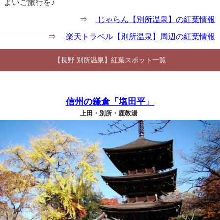
よいご旅行を♪
⇒
じゃらん【別所温泉】の紅葉情報
⇒
楽天トラベル【別所温泉】周辺の紅葉情報
【長野 別所温泉】紅葉スポット一覧
信州の鎌倉「塩田平」
上田・別所・鹿教湯