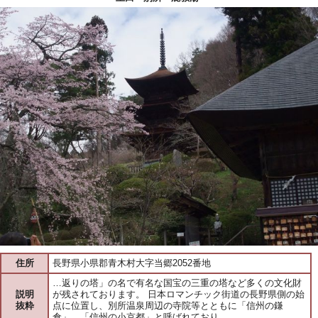
住所
長野県小県郡青木村大字当郷2052番地
…返りの塔」の名で有名な国宝の三重の塔など多くの文化財
説明
が残されております。 日本ロマンチック街道の長野県側の始
抜粋
点に位置し、別所温泉周辺の寺院等とともに「信州の鎌
倉」、「信州の小京都」と呼ばれており…