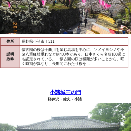
住所
長野県小諸市丁311
懐古園の桜は千曲川を望む馬場を中心に、ソメイヨシノや小
説明
諸八重紅枝垂れなど約400本があり、日本さくら名所100選に
抜粋
も認定されている。 懐古園の桜は種類が多いことから、咲
く時期が異なり、長期間にわたり桜を…
小諸城三の門
軽井沢・佐久・小諸