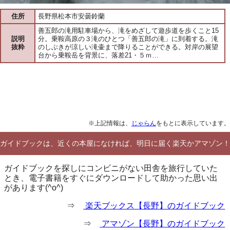
住所
長野県松本市安曇鈴蘭
善五郎の滝用駐車場から、滝をめざして遊歩道を歩くこと15
説明
分。乗鞍高原の３滝のひとつ「善五郎の滝」に到着する。滝
抜粋
のしぶきが涼しい滝壷まで降りることができる。対岸の展望
台から乗鞍岳を背景に、落差21・５ｍ…
※上記情報は、
じゃらん
をもとに表示しています。
ガイドブックは、近くの本屋になければ、明日に届く楽天かアマゾン！
ガイドブックを探しにコンビニがない田舎を旅行していた
とき、電子書籍をすぐにダウンロードして助かった思い出
があります(^o^)
⇒
楽天ブックス【長野】のガイドブック
⇒
アマゾン【長野】のガイドブック