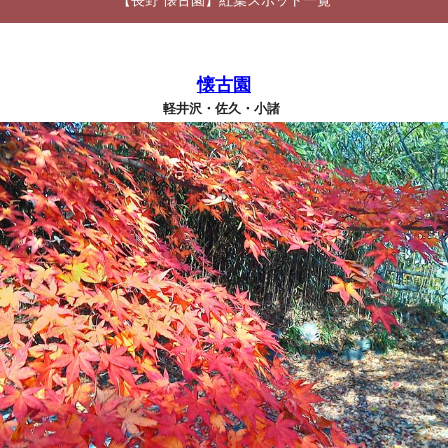
【長野 懐古園】紅葉スポット一覧
懐古園
軽井沢・佐久・小諸