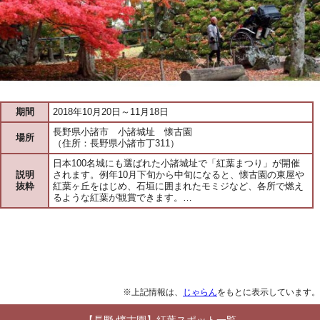
期間
2018年10月20日～11月18日
長野県小諸市 小諸城址 懐古園
場所
（住所：長野県小諸市丁311）
日本100名城にも選ばれた小諸城址で「紅葉まつり」が開催
説明
されます。例年10月下旬から中旬になると、懐古園の東屋や
抜粋
紅葉ヶ丘をはじめ、石垣に囲まれたモミジなど、各所で燃え
るような紅葉が観賞できます。…
※上記情報は、
じゃらん
をもとに表示しています。