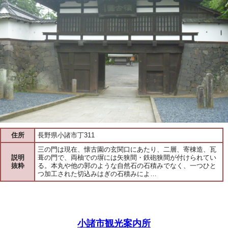
住所
長野県小諸市丁311
三の門は現在、懐古園の玄関口にあたり、二層、寄棟造、瓦
説明
葺の門で、両柚での塀には矢狭間・鉄砲狭間が付けられてい
抜粋
る。本丸や他の郭のような自然石の石積みでなく、一つひと
つ加工された切込みはぎの石積みによ…
小諸市観光案内所