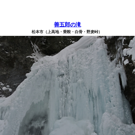
善五郎の滝
松本市（上高地・乗鞍・白骨・野麦峠）