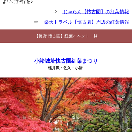
よいご旅行を♪
⇒
じゃらん【懐古園】の紅葉情報
⇒
楽天トラベル【懐古園】周辺の紅葉情報
【長野 懐古園】紅葉イベント一覧
小諸城址懐古園紅葉まつり
軽井沢・佐久・小諸