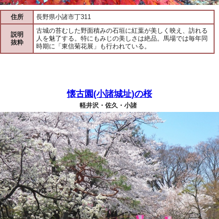
住所
長野県小諸市丁311
古城の苔むした野面積みの石垣に紅葉が美しく映え、訪れる
説明
人を魅了する。特にもみじの美しさは絶品。馬場では毎年同
抜粋
時期に「東信菊花展」も行われている。
懐古園(小諸城址)の桜
軽井沢・佐久・小諸