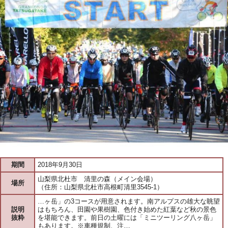
期間
2018年9月30日
山梨県北杜市 清里の森（メイン会場）
場所
（住所：山梨県北杜市高根町清里3545-1）
…ヶ岳」の3コースが用意されます。南アルプスの雄大な眺望
説明
はもちろん、田園や果樹園、色付き始めた紅葉など秋の景色
抜粋
を堪能できます。前日の土曜には「ミニツーリング八ヶ岳」
もあります。※車種規制、注…