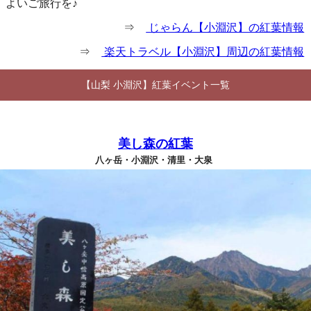
よいご旅行を♪
⇒
じゃらん【小淵沢】の紅葉情報
⇒
楽天トラベル【小淵沢】周辺の紅葉情報
【山梨 小淵沢】紅葉イベント一覧
美し森の紅葉
八ヶ岳・小淵沢・清里・大泉