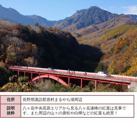
住所
長野県諏訪郡原村まるやち湖周辺
説明
八ヶ岳中央高原エリアから見る八ヶ岳連峰の紅葉は見事で
抜粋
す。また周辺の山々の唐松や白樺などの紅葉も絶景！