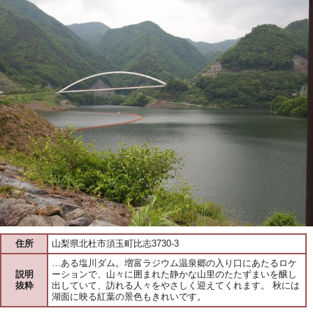
住所
山梨県北杜市須玉町比志3730-3
…ある塩川ダム。増富ラジウム温泉郷の入り口にあたるロケ
説明
ーションで、山々に囲まれた静かな山里のたたずまいを醸し
抜粋
出していて、訪れる人々をやさしく迎えてくれます。 秋には
湖面に映る紅葉の景色もきれいです。