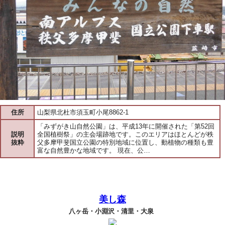
住所
山梨県北杜市須玉町小尾8862-1
「みずがき山自然公園」は、平成13年に開催された「第52回
説明
全国植樹祭」の主会場跡地です。このエリアはほとんどが秩
抜粋
父多摩甲斐国立公園の特別地域に位置し、動植物の種類も豊
富な自然豊かな地域です。 現在、公…
美し森
八ヶ岳・小淵沢・清里・大泉