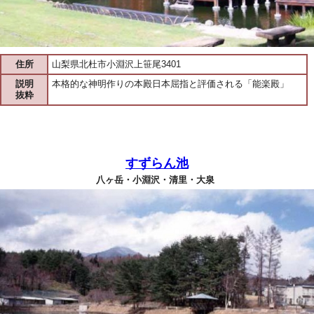
住所
山梨県北杜市小淵沢上笹尾3401
説明
本格的な神明作りの本殿日本屈指と評価される「能楽殿」
抜粋
すずらん池
八ヶ岳・小淵沢・清里・大泉