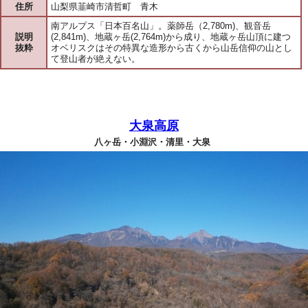
住所
山梨県韮崎市清哲町 青木
南アルプス「日本百名山」。薬師岳（2,780m)、観音岳
説明
(2,841m)、地蔵ヶ岳(2,764m)から成り、地蔵ヶ岳山頂に建つ
抜粋
オベリスクはその特異な造形から古くから山岳信仰の山とし
て登山者が絶えない。
大泉高原
八ヶ岳・小淵沢・清里・大泉