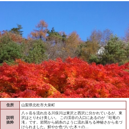
住所
山梨県北杜市大泉町
八ヶ岳を流れ出る川俣川は東沢と西沢に分かれているが、東
説明
沢はとりわけ美しい。 この渓谷の入口にあるのが「吐竜の
抜粋
滝」です。岩間から絹糸のように流れ落ちる神秘さから名づ
けられました。鮮やか色づいた木々の…