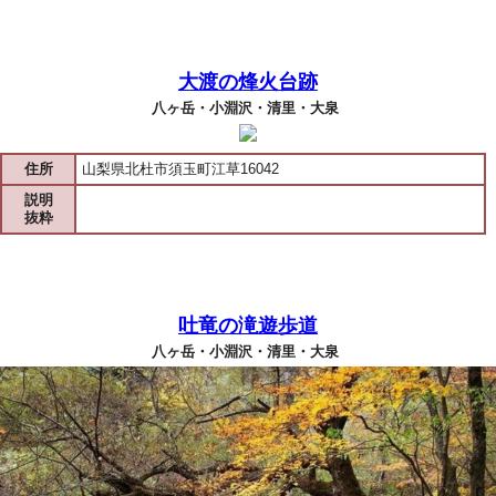
大渡の烽火台跡
八ヶ岳・小淵沢・清里・大泉
住所
山梨県北杜市須玉町江草16042
説明
抜粋
吐竜の滝遊歩道
八ヶ岳・小淵沢・清里・大泉