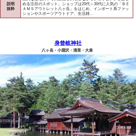
説明
める注目のスポット。ショップは20代～30代に人気の「ＢＥ
抜粋
ＡＭＳアウトレット八ヶ岳」をはじめ、インポート系ファッ
ションやスポーツアウトドア、生活雑…
身曾岐神社
八ヶ岳・小淵沢・清里・大泉