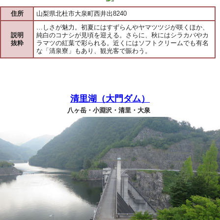
住所
山梨県北杜市大泉町西井出8240
…しさが魅力。初夏にはすずらんやヤマツツジが咲くほか、
説明
純白のコナシが見頃を迎える。さらに、秋にはシラカバやカ
抜粋
ラマツの紅葉で彩られる。近くにはソフトクリームでも有名
な「清泉寮」もあり、観光客で賑わう。
清里湖（大門ダム）
八ヶ岳・小淵沢・清里・大泉