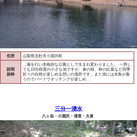
住所
山梨県北杜市小淵沢町
…備を行い本格的な公園として生まれ変わりました。 一周し
説明
ても10分程度の小さな池ですが、春の桜、秋の紅葉など四季
抜粋
折々の自然が楽しめる憩いの場所です。また池には水鳥が集
うのでバードウオッチングが楽しめ…
三分一湧水
八ヶ岳・小淵沢・清里・大泉