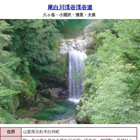
尾白川渓谷渓谷道
八ヶ岳・小淵沢・清里・大泉
住所
山梨県北杜市白州町