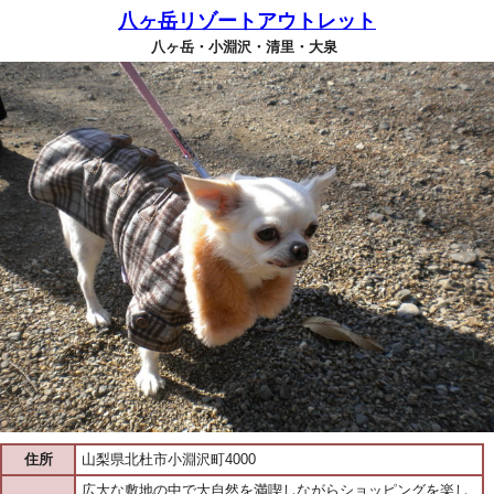
八ヶ岳リゾートアウトレット
八ヶ岳・小淵沢・清里・大泉
住所
山梨県北杜市小淵沢町4000
広大な敷地の中で大自然を満喫しながらショッピングを楽し