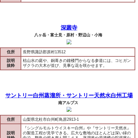
深叢寺
八ヶ岳・富士見・原村・野辺山・小海
住所
長野県諏訪郡原村13512
説明
枯山水の庭や、銅葺きの鐘楼門からなる参道には、コヒガン
抜粋
ザクラの大木が並び、見事な花を咲かせます。
サントリー白州蒸溜所・サントリー天然水白州工場
南アルプス
住所
山梨県北杜市白州町鳥原2913-1
『シングルモルトウイスキー白州』や『サントリー天然水』
説明
の製造工程が見学できる。広大な敷地のほとんどは深い緑の
抜粋
中で、野鳥の鳴き声も聞こえる。蒸溜釜や原酒樽の貯蔵庫な