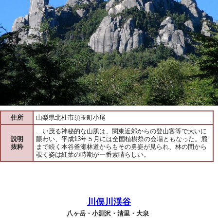
住所
山梨県北杜市須玉町小尾
…い茂る神秘的な山肌は、関東近郊からの登山客等で大いに
説明
賑わい、平成13年５月には全国植樹祭の会場ともなった。麓
抜粋
まで続く本谷釜瀬林道からもその勇姿が見られ、林の間から
覗く姿は紅葉の時期が一番素晴らしい。
川俣川渓谷
八ヶ岳・小淵沢・清里・大泉