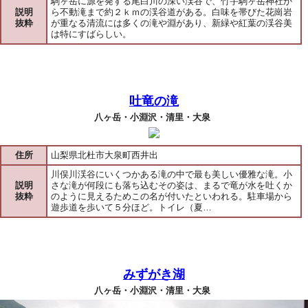
駒ヶ岳に源を発する尾白川の深い渓谷で、竹宇駒ヶ岳神社か
説明
ら不動滝まで約２ｋｍの渓谷道がある。白味を帯びた花崗岩
抜粋
が重なる清流には多くの滝や淵があり、新緑や紅葉の渓谷美
は特にすばらしい。
吐竜の滝
八ヶ岳・小淵沢・清里・大泉
住所
山梨県北杜市大泉町西井出
川俣川渓谷にいくつかある滝の中で最も美しい優雅な滝。小
説明
さな滝が何段にも落ち込むその姿は、まるで竜が水を吐くか
抜粋
のように見えるためこの名が付いたといわれる。駐車場から
遊歩道を歩いて５分ほど。トイレ（夏…
みずがき湖
八ヶ岳・小淵沢・清里・大泉