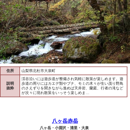
住所
山梨県北杜市大泉町
渓谷沿いには遊歩道が整備され気軽に散策が楽しめます。遊
説明
歩道の周りにはカエデ類やブナ、モミの木々が生い茂り野鳥
抜粋
のさえずりを聞きながら進めば天井岩、蘭庭、行者の滝など
が次々に現れ散策をいっそう楽しめま…
八ヶ岳赤岳
八ヶ岳・小淵沢・清里・大泉