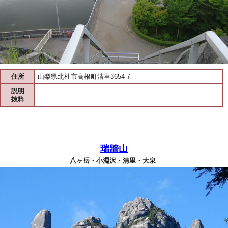
住所
山梨県北杜市高根町清里3654-7
説明
抜粋
瑞牆山
八ヶ岳・小淵沢・清里・大泉