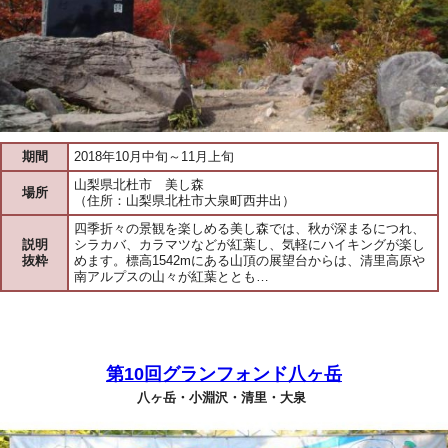
期間
2018年10月中旬～11月上旬
山梨県北杜市 美し森
場所
（住所：山梨県北杜市大泉町西井出）
四季折々の景観を楽しめる美し森では、秋が深まるにつれ、
説明
シラカバ、カラマツなどが紅葉し、気軽にハイキングが楽し
抜粋
めます。標高1542mにある山頂の展望台からは、清里高原や
南アルプスの山々が紅葉ととも…
第10回グランフォンド八ヶ岳
八ヶ岳・小淵沢・清里・大泉