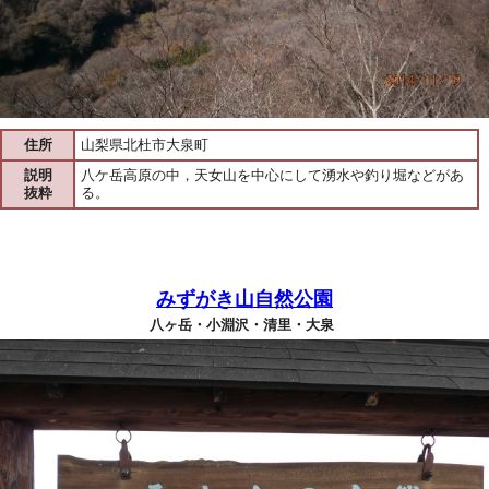
住所
山梨県北杜市大泉町
説明
八ケ岳高原の中，天女山を中心にして湧水や釣り堀などがあ
抜粋
る。
みずがき山自然公園
八ヶ岳・小淵沢・清里・大泉