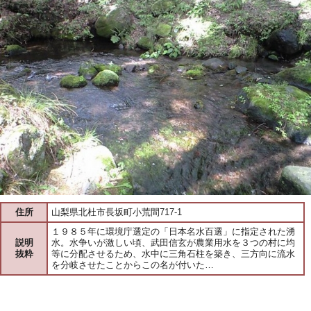
住所
山梨県北杜市長坂町小荒間717-1
１９８５年に環境庁選定の「日本名水百選」に指定された湧
説明
水。水争いが激しい頃、武田信玄が農業用水を３つの村に均
抜粋
等に分配させるため、水中に三角石柱を築き、三方向に流水
を分岐させたことからこの名が付いた…