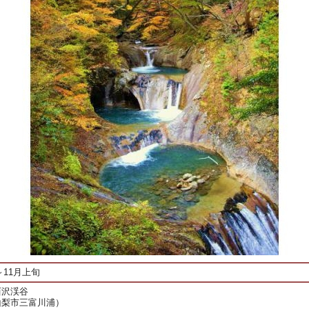
～11月上旬
西沢渓谷
山梨市三富川浦）