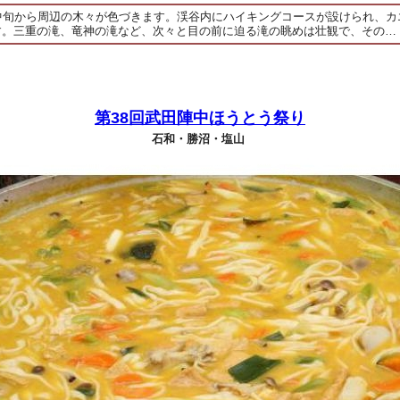
月中旬から周辺の木々が色づきます。渓谷内にハイキングコースが設けられ、カ
す。三重の滝、竜神の滝など、次々と目の前に迫る滝の眺めは壮観で、その…
第38回武田陣中ほうとう祭り
石和・勝沼・塩山