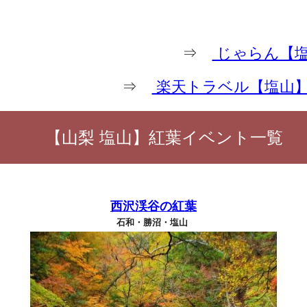
⇒
じゃらん【塩
⇒
楽天トラベル【塩山
【山梨 塩山】紅葉イベント一覧
西沢渓谷の紅葉
石和・勝沼・塩山