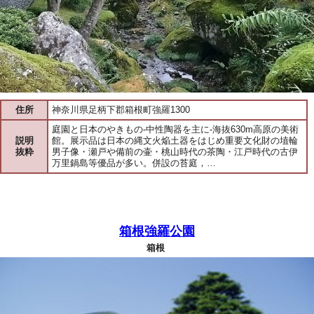
住所
神奈川県足柄下郡箱根町強羅1300
庭園と日本のやきもの-中性陶器を主に-海抜630m高原の美術
説明
館。展示品は日本の縄文火焔土器をはじめ重要文化財の埴輪
抜粋
男子像・瀬戸や備前の壷・桃山時代の茶陶・江戸時代の古伊
万里鍋島等優品が多い。併設の苔庭，…
箱根強羅公園
箱根