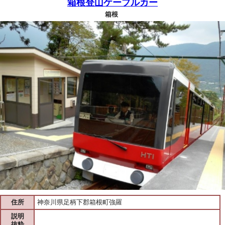
箱根登山ケーブルカー
箱根
住所
神奈川県足柄下郡箱根町強羅
説明
抜粋