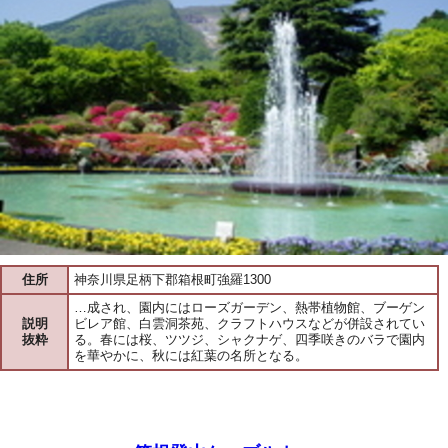
住所
神奈川県足柄下郡箱根町強羅1300
…成され、園内にはローズガーデン、熱帯植物館、ブーゲン
説明
ビレア館、白雲洞茶苑、クラフトハウスなどが併設されてい
抜粋
る。春には桜、ツツジ、シャクナゲ、四季咲きのバラで園内
を華やかに、秋には紅葉の名所となる。