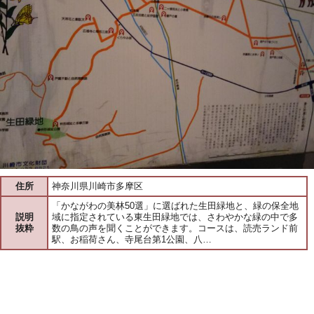
住所
神奈川県川崎市多摩区
「かながわの美林50選」に選ばれた生田緑地と、緑の保全地
説明
域に指定されている東生田緑地では、さわやかな緑の中で多
抜粋
数の鳥の声を聞くことができます。コースは、読売ランド前
駅、お稲荷さん、寺尾台第1公園、八…