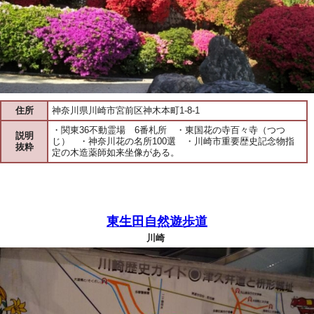
住所
神奈川県川崎市宮前区神木本町1-8-1
・関東36不動霊場 6番札所 ・東国花の寺百々寺（つつ
説明
じ） ・神奈川花の名所100選 ・川崎市重要歴史記念物指
抜粋
定の木造薬師如来坐像がある。
東生田自然遊歩道
川崎