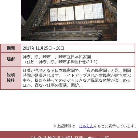
期間
2017年11月25日～26日
神奈川県川崎市 川崎市立日本民家園
場所
（住所：神奈川県川崎市多摩区枡形7-1-1）
紅葉が見頃となる日本民家園で、「夜の民家園」と題し開園
説明
時間が延長されます。ライトアップされた古民家が建ち並ぶ
抜粋
中を、提灯を持ってのそぞろ歩きなど風流な体験が楽しめる
ほか、夜なべ仕事の実演、囲炉…
※上記情報は、
じゃらん
をもとに表示しています。