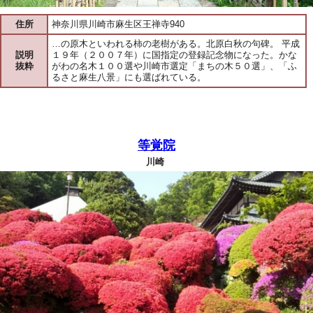
住所
神奈川県川崎市麻生区王禅寺940
…の原木といわれる柿の老樹がある。北原白秋の句碑。 平成
説明
１９年（２００７年）に国指定の登録記念物になった。かな
抜粋
がわの名木１００選や川崎市選定「まちの木５０選」、「ふ
るさと麻生八景」にも選ばれている。
等覚院
川崎